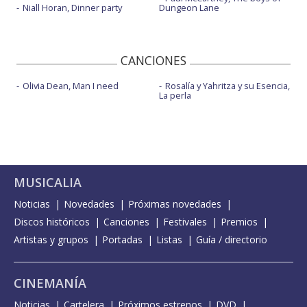
Niall Horan, Dinner party
Dungeon Lane
CANCIONES
Olivia Dean, Man I need
Rosalía y Yahritza y su Esencia,
La perla
MUSICALIA
Noticias
Novedades
Próximas novedades
Discos históricos
Canciones
Festivales
Premios
Artistas y grupos
Portadas
Listas
Guía / directorio
CINEMANÍA
Noticias
Cartelera
Próximos estrenos
DVD