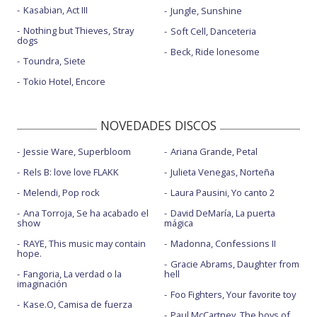
Kasabian, Act III
Jungle, Sunshine
Nothing but Thieves, Stray
Soft Cell, Danceteria
dogs
Beck, Ride lonesome
Toundra, Siete
Tokio Hotel, Encore
NOVEDADES DISCOS
Jessie Ware, Superbloom
Ariana Grande, Petal
Rels B: love love FLAKK
Julieta Venegas, Norteña
Melendi, Pop rock
Laura Pausini, Yo canto 2
Ana Torroja, Se ha acabado el
David DeMaría, La puerta
show
mágica
RAYE, This music may contain
Madonna, Confessions II
hope.
Gracie Abrams, Daughter from
Fangoria, La verdad o la
hell
imaginación
Foo Fighters, Your favorite toy
Kase.O, Camisa de fuerza
Paul McCartney, The boys of