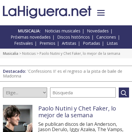
MUSICALIA:
Noticias musicales
Novedades
Próximas novedades
Discos históricos
Canciones
Festivales
Premios
Artistas
Portadas
Listas
Musicalia
>
Noticias
> Paolo Nutini y Chet Faker, lo mejor de la semana
Destacado:
'Confessions II' es el regreso a la pista de baile de
Madonna
Paolo Nutini y Chet Faker, lo
mejor de la semana
Se publican discos de Ian Anderson,
Jason Derulo, Iggy Azalea, The Vamps,