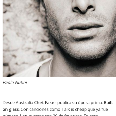
Paolo Nutini
Desde Australia
Chet Faker
publica su ópera prima:
Built
on glass
. Con canciones como
Talk is cheap
que ya fue
número 1 en nuestro
top 20 de favoritos
. En esta