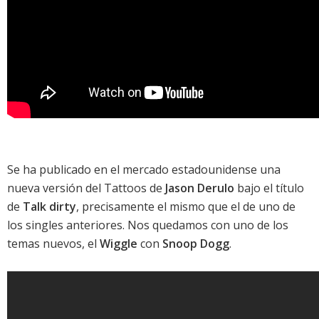
Se ha publicado en el mercado estadounidense una
nueva versión del
Tattoos
de
Jason Derulo
bajo el título
de
Talk dirty
, precisamente el mismo que el de uno de
los singles anteriores. Nos quedamos con uno de los
temas nuevos, el
Wiggle
con
Snoop Dogg
.