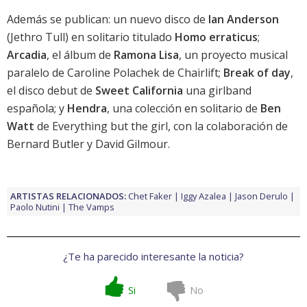
Además se publican: un nuevo disco de
Ian Anderson
(Jethro Tull) en solitario titulado
Homo erraticus
;
Arcadia
, el álbum de
Ramona Lisa
, un proyecto musical
paralelo de Caroline Polachek de Chairlift;
Break of day
,
el disco debut de
Sweet California
una girlband
española; y
Hendra
, una colección en solitario de
Ben
Watt
de Everything but the girl, con la colaboración de
Bernard Butler y
David Gilmour
.
ARTISTAS RELACIONADOS:
Chet Faker
Iggy Azalea
Jason Derulo
Paolo Nutini
The Vamps
¿Te ha parecido interesante la noticia?
Si
No