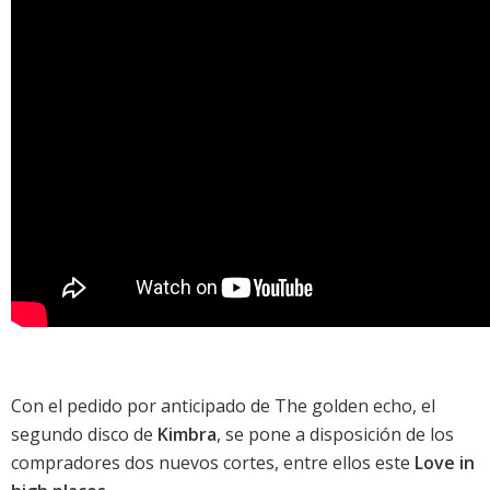
Con el pedido por anticipado de
The golden echo
, el
segundo disco de
Kimbra
, se pone a disposición de los
compradores dos nuevos cortes, entre ellos este
Love in