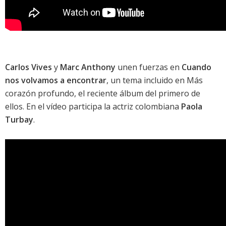
Carlos Vives
y
Marc Anthony
unen fuerzas en
Cuando
nos volvamos a encontrar
, un tema incluido en
Más
corazón profundo
, el reciente álbum del primero de
ellos. En el vídeo participa la actriz colombiana
Paola
Turbay
.