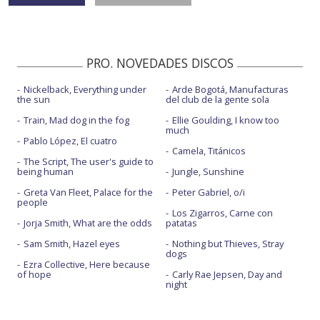
PRO. NOVEDADES DISCOS
Nickelback, Everything under
Arde Bogotá, Manufacturas
the sun
del club de la gente sola
Train, Mad dog in the fog
Ellie Goulding, I know too
much
Pablo López, El cuatro
Camela, Titánicos
The Script, The user's guide to
being human
Jungle, Sunshine
Greta Van Fleet, Palace for the
Peter Gabriel, o/i
people
Los Zigarros, Carne con
Jorja Smith, What are the odds
patatas
Sam Smith, Hazel eyes
Nothing but Thieves, Stray
dogs
Ezra Collective, Here because
of hope
Carly Rae Jepsen, Day and
night