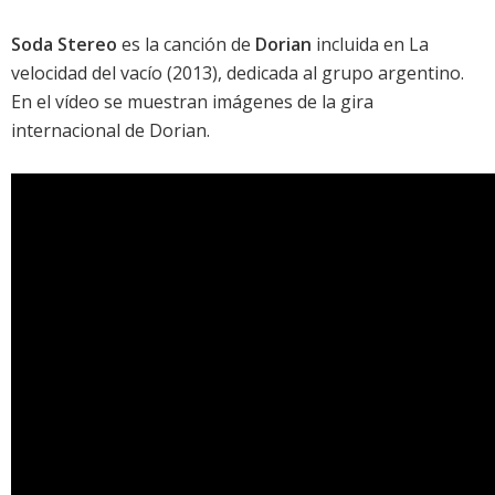
Soda Stereo
es la canción de
Dorian
incluida en
La
velocidad del vacío
(2013), dedicada al grupo argentino.
En el vídeo se muestran imágenes de la gira
internacional de
Dorian
.