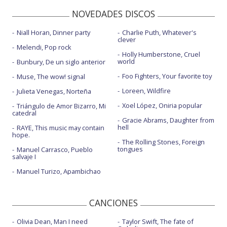
NOVEDADES DISCOS
Niall Horan, Dinner party
Charlie Puth, Whatever's
clever
Melendi, Pop rock
Holly Humberstone, Cruel
world
Bunbury, De un siglo anterior
Foo Fighters, Your favorite toy
Muse, The wow! signal
Loreen, Wildfire
Julieta Venegas, Norteña
Xoel López, Oniria popular
Triángulo de Amor Bizarro, Mi
catedral
Gracie Abrams, Daughter from
hell
RAYE, This music may contain
hope.
The Rolling Stones, Foreign
tongues
Manuel Carrasco, Pueblo
salvaje I
Manuel Turizo, Apambichao
CANCIONES
Olivia Dean, Man I need
Taylor Swift, The fate of