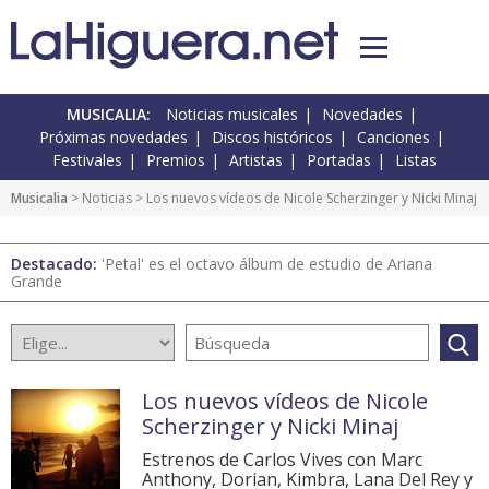
MUSICALIA:
Noticias musicales
Novedades
Próximas novedades
Discos históricos
Canciones
Festivales
Premios
Artistas
Portadas
Listas
Musicalia
>
Noticias
> Los nuevos vídeos de Nicole Scherzinger y Nicki Minaj
Destacado:
'Petal' es el octavo álbum de estudio de Ariana
Grande
Los nuevos vídeos de Nicole
Scherzinger y Nicki Minaj
Estrenos de Carlos Vives con Marc
Anthony, Dorian, Kimbra, Lana Del Rey y