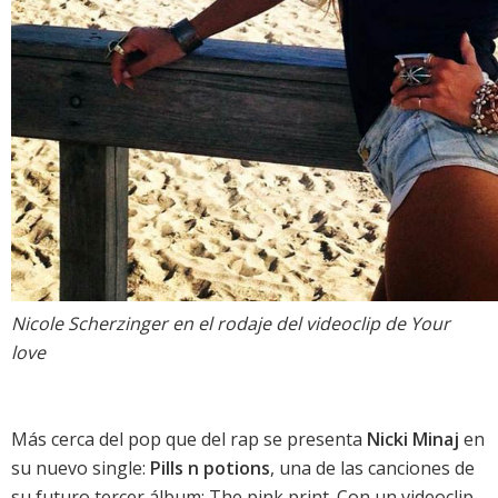
Nicole Scherzinger
en el rodaje del videoclip de
Your
love
Más cerca del pop que del rap se presenta
Nicki Minaj
en
su nuevo single:
Pills n potions
, una de las canciones de
su futuro tercer álbum:
The pink print
. Con un videoclip