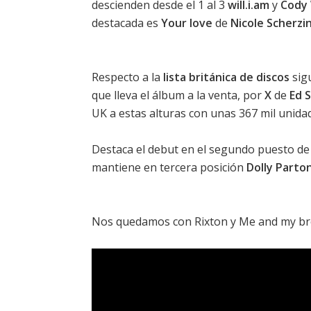
descienden desde el 1 al 3
will.i.am
y
Cody
destacada es
Your love
de
Nicole Scherzi
Respecto a la
lista británica de discos
sig
que lleva el álbum a la venta, por
X
de
Ed 
UK a estas alturas con unas 367 mil unida
Destaca el debut en el segundo puesto d
mantiene en tercera posición
Dolly Parto
Nos quedamos con Rixton y
Me and my br