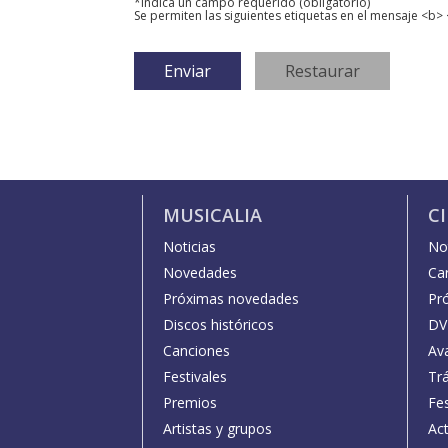
*Indica un campo requerido (obligatorio)
Se permiten las siguientes etiquetas en el mensaje <b> 
MUSICALIA
C
Noticias
Not
Novedades
Car
Próximas novedades
Pr
Discos históricos
DV
Canciones
Av
Festivales
Trá
Premios
Fe
Artistas y grupos
Act