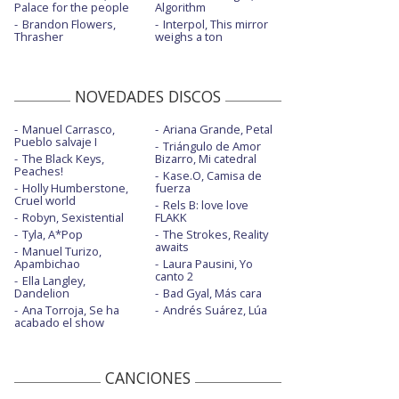
Palace for the people
Algorithm
Brandon Flowers,
Interpol, This mirror
Thrasher
weighs a ton
NOVEDADES DISCOS
Manuel Carrasco,
Ariana Grande, Petal
Pueblo salvaje I
Triángulo de Amor
The Black Keys,
Bizarro, Mi catedral
Peaches!
Kase.O, Camisa de
Holly Humberstone,
fuerza
Cruel world
Rels B: love love
Robyn, Sexistential
FLAKK
Tyla, A*Pop
The Strokes, Reality
awaits
Manuel Turizo,
Apambichao
Laura Pausini, Yo
canto 2
Ella Langley,
Dandelion
Bad Gyal, Más cara
Ana Torroja, Se ha
Andrés Suárez, Lúa
acabado el show
CANCIONES