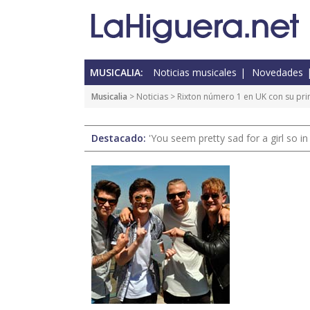
MUSICALIA:
Noticias musicales
Novedades
Musicalia
>
Noticias
> Rixton número 1 en UK con su pri
Destacado:
'You seem pretty sad for a girl so in