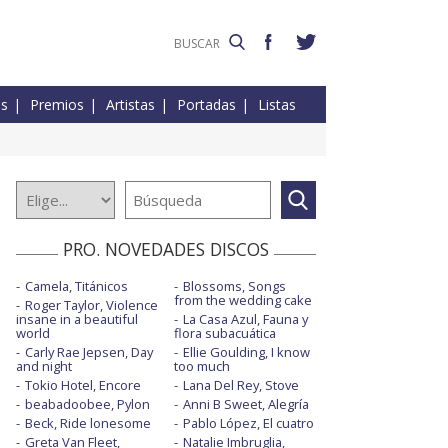
es
Premios
Artistas
Portadas
Listas
PRO. NOVEDADES DISCOS
Camela, Titánicos
Blossoms, Songs
from the wedding cake
Roger Taylor, Violence
insane in a beautiful
La Casa Azul, Fauna y
world
flora subacuática
Carly Rae Jepsen, Day
Ellie Goulding, I know
and night
too much
Tokio Hotel, Encore
Lana Del Rey, Stove
beabadoobee, Pylon
Anni B Sweet, Alegría
Beck, Ride lonesome
Pablo López, El cuatro
Greta Van Fleet,
Natalie Imbruglia,