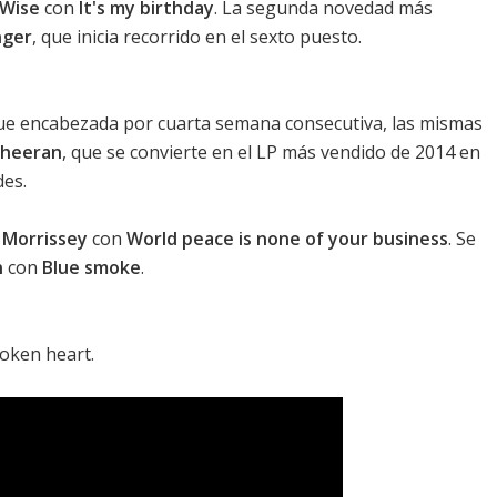
 Wise
con
It's my birthday
. La segunda novedad más
nger
, que inicia recorrido en el sexto puesto.
ue encabezada por cuarta semana consecutiva, las mismas
Sheeran
, que se convierte en el LP más vendido de 2014 en
des.
e
Morrissey
con
World peace is none of your business
. Se
n
con
Blue smoke
.
oken heart
.