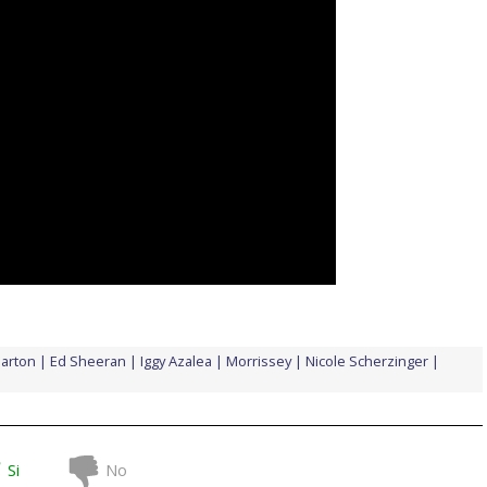
Parton
Ed Sheeran
Iggy Azalea
Morrissey
Nicole Scherzinger
Si
No