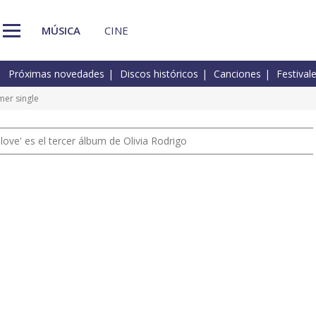
MÚSICA
CINE
Próximas novedades
Discos históricos
Canciones
Festival
mer single
 love' es el tercer álbum de Olivia Rodrigo