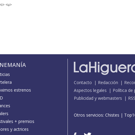
<i> <u>
INEMANÍA
icias
telera
Contacto
Redacción
Reco
óximos estrenos
Aspectos legales
Política de
D
Publicidad y webmasters
RS
ances
ilers
Otros servicios:
Chistes
|
Top1
stivales + premios
ores y actrices