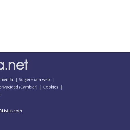
mienda
Sugiere una web
 privacidad
(
Cambiar
)
Cookies
S
0Listas.com