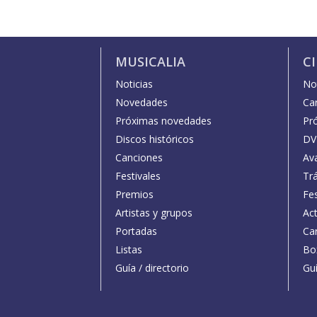
MUSICALIA
C
Noticias
Not
Novedades
Car
Próximas novedades
Pr
Discos históricos
DV
Canciones
Av
Festivales
Trá
Premios
Fe
Artistas y grupos
Act
Portadas
Car
Listas
Bo
Guía / directorio
Guí