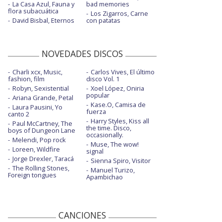
La Casa Azul, Fauna y
bad memories
flora subacuática
Los Zigarros, Carne
David Bisbal, Eternos
con patatas
NOVEDADES DISCOS
Charli xcx, Music,
Carlos Vives, El último
fashion, film
disco Vol. 1
Robyn, Sexistential
Xoel López, Oniria
popular
Ariana Grande, Petal
Kase.O, Camisa de
Laura Pausini, Yo
fuerza
canto 2
Harry Styles, Kiss all
Paul McCartney, The
the time. Disco,
boys of Dungeon Lane
occasionally.
Melendi, Pop rock
Muse, The wow!
Loreen, Wildfire
signal
Jorge Drexler, Taracá
Sienna Spiro, Visitor
The Rolling Stones,
Manuel Turizo,
Foreign tongues
Apambichao
CANCIONES