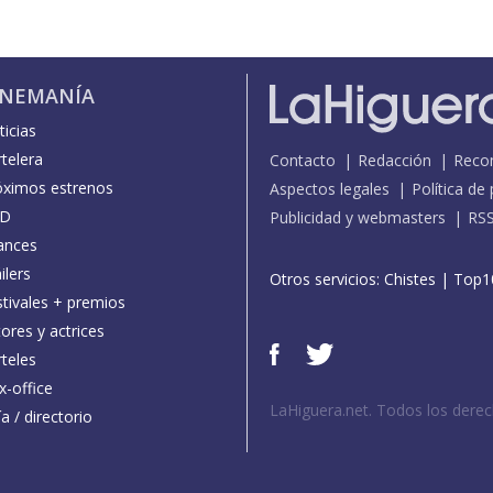
INEMANÍA
icias
telera
Contacto
Redacción
Reco
óximos estrenos
Aspectos legales
Política de
D
Publicidad y webmasters
RS
ances
ilers
Otros servicios:
Chistes
|
Top1
stivales + premios
ores y actrices
teles
x-office
LaHiguera.net. Todos los dere
a / directorio