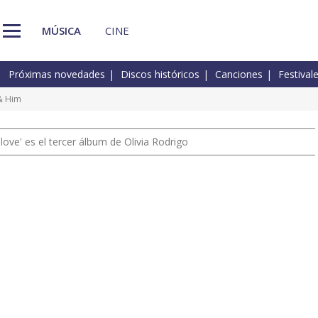
MÚSICA
CINE
Próximas novedades
Discos históricos
Canciones
Festival
 & Him
 love' es el tercer álbum de Olivia Rodrigo