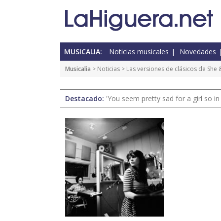
MUSICALIA:
Noticias musicales
Novedades
Musicalia
>
Noticias
> Las versiones de clásicos de She
Destacado:
'You seem pretty sad for a girl so in