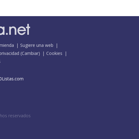
mienda
Sugiere una web
 privacidad
(
Cambiar
)
Cookies
S
0Listas.com
chos reservados