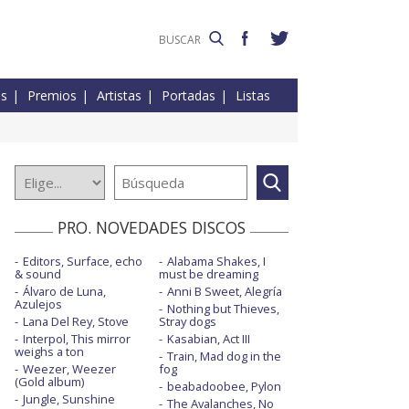
es
Premios
Artistas
Portadas
Listas
PRO. NOVEDADES DISCOS
Editors, Surface, echo
Alabama Shakes, I
& sound
must be dreaming
Álvaro de Luna,
Anni B Sweet, Alegría
Azulejos
Nothing but Thieves,
Lana Del Rey, Stove
Stray dogs
Interpol, This mirror
Kasabian, Act III
weighs a ton
Train, Mad dog in the
Weezer, Weezer
fog
(Gold album)
beabadoobee, Pylon
Jungle, Sunshine
The Avalanches, No