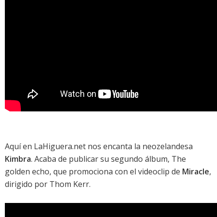
Aquí en LaHiguera.net nos encanta la neozelandesa
Kimbra
. Acaba de publicar su segundo álbum,
The
golden echo
, que promociona con el videoclip de
Miracle
,
dirigido por Thom Kerr.