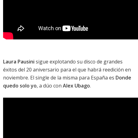
Laura Pausini
sigue explotando su
disco de grandes
éxitos del 20 aniversario
para el que habrá reedición en
noviembre. El single de la misma para España es
Donde
quedo solo yo
, a dúo con
Alex Ubago
.