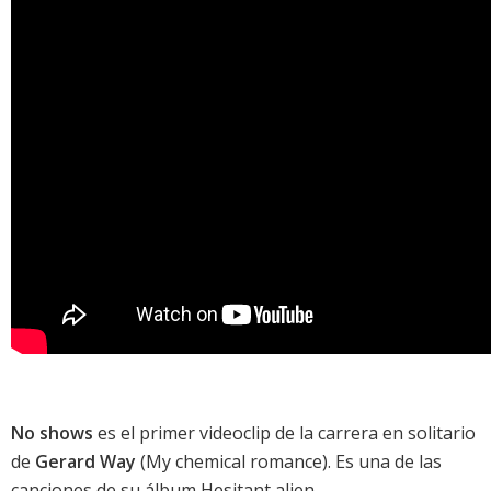
No shows
es el primer videoclip de la carrera en solitario
de
Gerard Way
(
My chemical romance
). Es una de las
canciones de su álbum
Hesitant alien
.