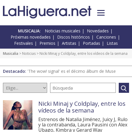
MUSICALIA:
Noticias musicales
Novedades
Próximas novedades
Discos históricos
Canciones
Festivales
Premios
Artistas
Portadas
Listas
Musicalia
>
Noticias
> Nicki Minaj y Coldplay, entre los vídeos de la semana
Destacado:
'The wow! signal' es el décimo álbum de Muse
Nicki Minaj y Coldplay, entre los
vídeos de la semana
Estrenos de Natalia Jiménez, Juicy J, Rulo
y la contrabanda, Laura Pausini con Alex
Ubago, Kimbra y Gerard Way