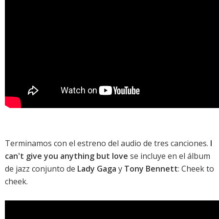
Terminamos con el estreno del audio de tres canciones.
I
can't give you anything but love
se incluye en el álbum
de jazz conjunto de
Lady Gaga
y
Tony Bennett
:
Cheek to
cheek
.