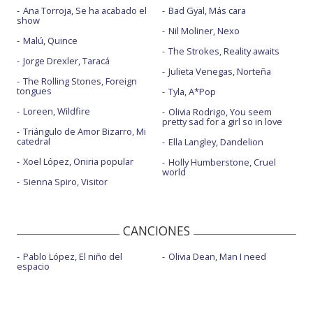
Ana Torroja, Se ha acabado el
Bad Gyal, Más cara
show
Nil Moliner, Nexo
Malú, Quince
The Strokes, Reality awaits
Jorge Drexler, Taracá
Julieta Venegas, Norteña
The Rolling Stones, Foreign
tongues
Tyla, A*Pop
Loreen, Wildfire
Olivia Rodrigo, You seem
pretty sad for a girl so in love
Triángulo de Amor Bizarro, Mi
catedral
Ella Langley, Dandelion
Xoel López, Oniria popular
Holly Humberstone, Cruel
world
Sienna Spiro, Visitor
CANCIONES
Pablo López, El niño del
Olivia Dean, Man I need
espacio