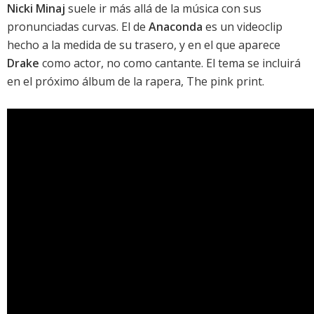
Nicki Minaj
suele ir más allá de la música con sus
pronunciadas curvas. El de
Anaconda
es un videoclip
hecho a la medida de su trasero, y en el que aparece
Drake
como actor, no como cantante. El tema se incluirá
en el próximo álbum de la rapera,
The pink print
.