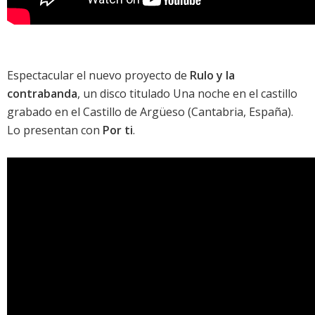
Espectacular el nuevo proyecto de
Rulo y la
contrabanda
, un disco titulado
Una noche en el castillo
grabado en el Castillo de Argüeso (Cantabria, España).
Lo presentan con
Por ti
.