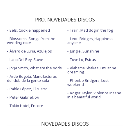
PRO. NOVEDADES DISCOS
Eels, Cookie happened
Train, Mad dog in the fog
Blossoms, Songs from the
Leon Bridges, Happiness
wedding cake
anytime
Álvaro de Luna, Azulejos
Jungle, Sunshine
Lana Del Rey, Stove
Tove Lo, Estrus
Jorja Smith, What are the odds
Alabama Shakes, I must be
dreaming
Arde Bogotá, Manufacturas
del club de la gente sola
Phoebe Bridgers, Lost
weekend
Pablo López, El cuatro
Roger Taylor, Violence insane
in a beautiful world
Peter Gabriel, o/i
Tokio Hotel, Encore
NOVEDADES DISCOS