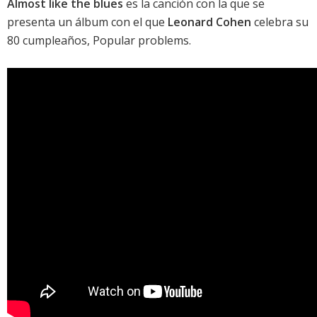
Almost like the blues
es la canción con la que se
presenta un álbum con el que
Leonard Cohen
celebra su
80 cumpleaños,
Popular problems
.