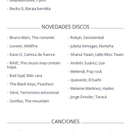
beabadoobee, Pylon
Becky G, Baraja bendita
NOVEDADES DISCOS
Bruno Mars, The romantic
Robyn, Sexistential
Loreen, Wildfire
Julieta Venegas, Norteña
Kase.O, Camisa de fuerza
Shania Twain, Little Miss Twain
RAYE, This music may contain
Andrés Suárez, Lúa
hope.
Melendi, Pop rock
Bad Gyal, Más cara
Quevedo, El baifo
The Black Keys, Peaches!
Melanie Martinez, Hades
Siloé, Terrorismo emocional
Jorge Drexler, Taracá
Gorillaz, The mountain
CANCIONES