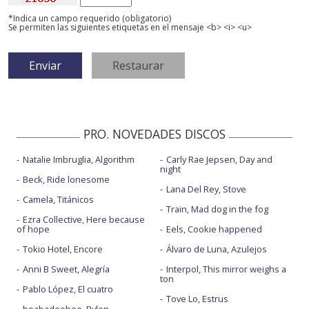
*Indica un campo requerido (obligatorio)
Se permiten las siguientes etiquetas en el mensaje <b> <i> <u>
PRO. NOVEDADES DISCOS
Natalie Imbruglia, Algorithm
Carly Rae Jepsen, Day and
night
Beck, Ride lonesome
Lana Del Rey, Stove
Camela, Titánicos
Train, Mad dog in the fog
Ezra Collective, Here because
of hope
Eels, Cookie happened
Tokio Hotel, Encore
Álvaro de Luna, Azulejos
Anni B Sweet, Alegría
Interpol, This mirror weighs a
ton
Pablo López, El cuatro
Tove Lo, Estrus