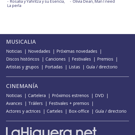
Rosalía y Yahritza y su Esencia,
Olivia Dean, Man I need
La perla
MUSICALIA
Noticias
Novedades
Próximas novedades
Discos históricos
Canciones
Festivales
Premios
Artistas y grupos
Portadas
Listas
Guía / directorio
CINEMANÍA
Noticias
Cartelera
Próximos estrenos
DVD
Avances
Tráilers
Festivales + premios
Actores y actrices
Carteles
Box-office
Guía / directorio