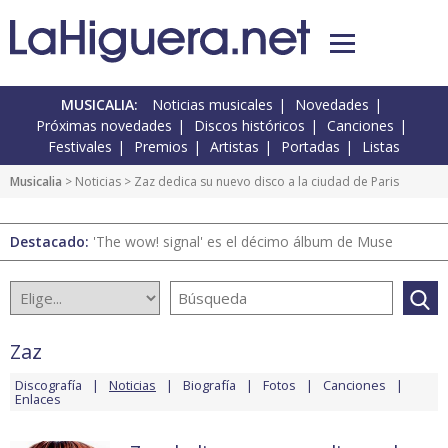
MUSICALIA:
Noticias musicales
Novedades
Próximas novedades
Discos históricos
Canciones
Festivales
Premios
Artistas
Portadas
Listas
Musicalia
>
Noticias
> Zaz dedica su nuevo disco a la ciudad de Paris
Destacado:
'The wow! signal' es el décimo álbum de Muse
Zaz
Discografía
Noticias
Biografía
Fotos
Canciones
Enlaces