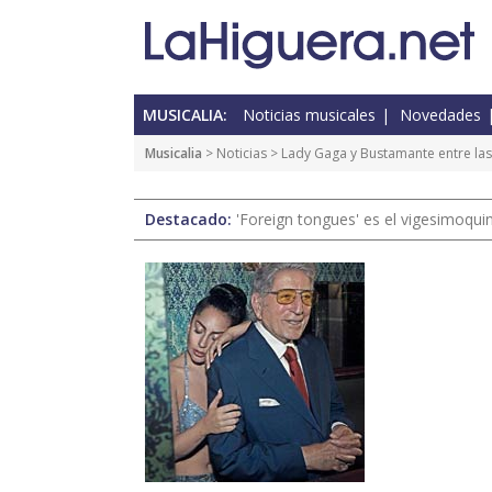
MUSICALIA:
Noticias musicales
Novedades
Musicalia
>
Noticias
> Lady Gaga y Bustamante entre la
Destacado:
'Foreign tongues' es el vigesimoqui