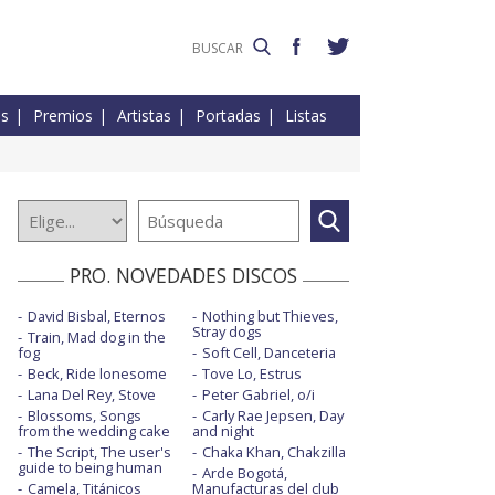
es
Premios
Artistas
Portadas
Listas
PRO. NOVEDADES DISCOS
David Bisbal, Eternos
Nothing but Thieves,
Stray dogs
Train, Mad dog in the
fog
Soft Cell, Danceteria
Beck, Ride lonesome
Tove Lo, Estrus
Lana Del Rey, Stove
Peter Gabriel, o/i
Blossoms, Songs
Carly Rae Jepsen, Day
from the wedding cake
and night
The Script, The user's
Chaka Khan, Chakzilla
guide to being human
Arde Bogotá,
Camela, Titánicos
Manufacturas del club