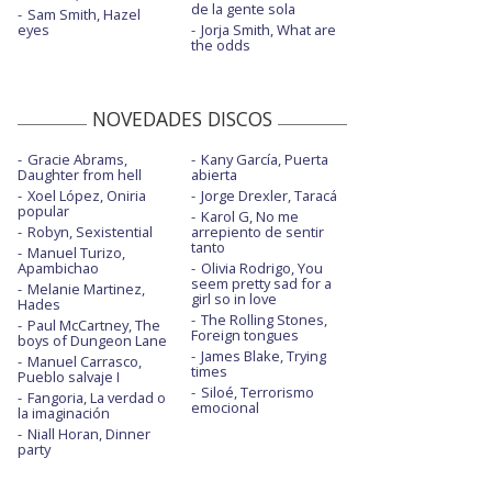
de la gente sola
Sam Smith, Hazel
eyes
Jorja Smith, What are
the odds
NOVEDADES DISCOS
Gracie Abrams,
Kany García, Puerta
Daughter from hell
abierta
Xoel López, Oniria
Jorge Drexler, Taracá
popular
Karol G, No me
Robyn, Sexistential
arrepiento de sentir
tanto
Manuel Turizo,
Apambichao
Olivia Rodrigo, You
seem pretty sad for a
Melanie Martinez,
girl so in love
Hades
The Rolling Stones,
Paul McCartney, The
Foreign tongues
boys of Dungeon Lane
James Blake, Trying
Manuel Carrasco,
times
Pueblo salvaje I
Siloé, Terrorismo
Fangoria, La verdad o
emocional
la imaginación
Niall Horan, Dinner
party