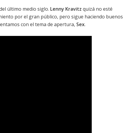
del último medio siglo.
Lenny Kravitz
quizá no esté
ento por el gran público, pero sigue haciendo buenos
esentamos con el tema de apertura,
Sex
.