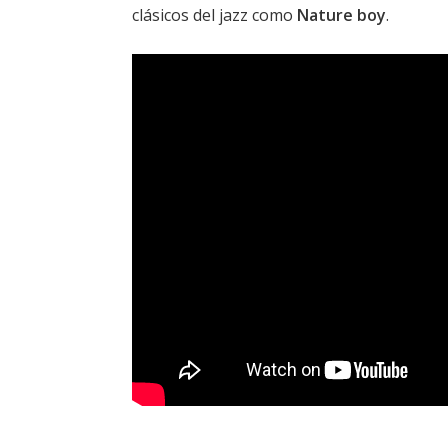
clásicos del jazz como
Nature boy
.