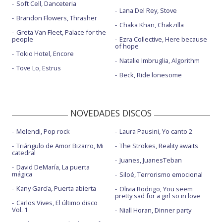
Soft Cell, Danceteria
Lana Del Rey, Stove
Brandon Flowers, Thrasher
Chaka Khan, Chakzilla
Greta Van Fleet, Palace for the
people
Ezra Collective, Here because
of hope
Tokio Hotel, Encore
Natalie Imbruglia, Algorithm
Tove Lo, Estrus
Beck, Ride lonesome
NOVEDADES DISCOS
Melendi, Pop rock
Laura Pausini, Yo canto 2
Triángulo de Amor Bizarro, Mi
The Strokes, Reality awaits
catedral
Juanes, JuanesTeban
David DeMaría, La puerta
mágica
Siloé, Terrorismo emocional
Kany García, Puerta abierta
Olivia Rodrigo, You seem
pretty sad for a girl so in love
Carlos Vives, El último disco
Vol. 1
Niall Horan, Dinner party