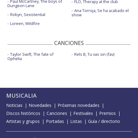
Paul McCartney, The boys of
FLO, Therapy at the club
Dungeon Lane
Ana Torroja, Se ha acabado el
Robyn, Sexistential
show
Loreen, Wildfire
CANCIONES
Taylor Swift, The fate of
Rels B, Tu vas sin (fav)
Ophelia
MUSICALIA
Noticias
Novedades
Próximas novedades
Discos históricos
Canciones
Festivales
Premios
Artistas y grupos
Portadas
Listas
Guía / directorio