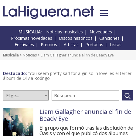
MUSICALIA:
Noticias musicales
Novedades
Próximas novedades
Discos históricos
Canciones
Festivales
Premios
Artistas
Portadas
Listas
Musicalia
>
Noticias
> Liam Gallagher anuncia el fin de Beady Eye
Destacado:
'You seem pretty sad for a girl so in love' es el tercer
álbum de Olivia Rodrigo
Liam Gallagher anuncia el fin de
Beady Eye
El grupo que formó tras las disolución de
Oasis y con el que publicó dos álbumes