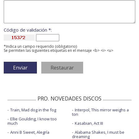
Código de validación *:
*Indica un campo requerido (obligatorio)
Se permiten las siguientes etiquetas en el mensaje <b> <i> <u>
PRO. NOVEDADES DISCOS
Train, Mad dog in the fog
Interpol, This mirror weighs a
ton
Ellie Goulding, I know too
much
Kasabian, Act III
Anni B Sweet, Alegría
Alabama Shakes, I must be
dreaming