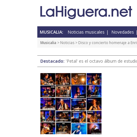
MUSICALIA:
Noticias musicales
Novedades
Musicalia
>
Noticias
> Disco y concierto homenaje a Enr
Destacado:
'Petal' es el octavo álbum de estud