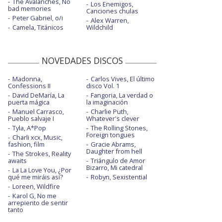
The Avalanches, No
Los Enemigos,
bad memories
Canciones chulas
Peter Gabriel, o/i
Alex Warren,
Camela, Titánicos
Wildchild
NOVEDADES DISCOS
Madonna,
Carlos Vives, El último
Confessions II
disco Vol. 1
David DeMaría, La
Fangoria, La verdad o
puerta mágica
la imaginación
Manuel Carrasco,
Charlie Puth,
Pueblo salvaje I
Whatever's clever
Tyla, A*Pop
The Rolling Stones,
Foreign tongues
Charli xcx, Music,
fashion, film
Gracie Abrams,
Daughter from hell
The Strokes, Reality
awaits
Triángulo de Amor
Bizarro, Mi catedral
La La Love You, ¿Por
qué me miráis así?
Robyn, Sexistential
Loreen, Wildfire
Karol G, No me
arrepiento de sentir
tanto