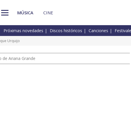
MÚSICA
CINE
Próximas novedades
Discos históricos
Canciones
Festival
ique Urquijo
io de Ariana Grande