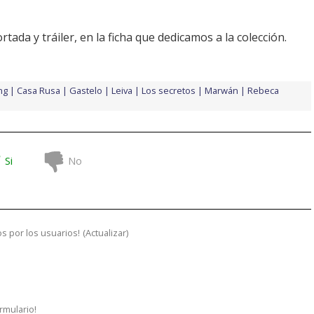
ortada
y tráiler, en la
ficha que dedicamos a la colección
.
ng
Casa Rusa
Gastelo
Leiva
Los secretos
Marwán
Rebeca
Si
No
s por los usuarios!
(
Actualizar
)
ormulario!