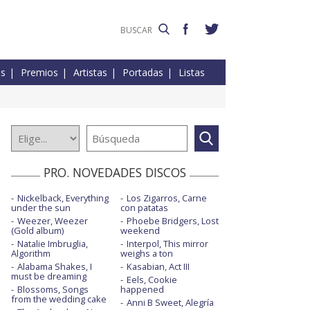
es
Premios
Artistas
Portadas
Listas
PRO. NOVEDADES DISCOS
Nickelback, Everything
Los Zigarros, Carne
under the sun
con patatas
Weezer, Weezer
Phoebe Bridgers, Lost
(Gold album)
weekend
Natalie Imbruglia,
Interpol, This mirror
Algorithm
weighs a ton
Alabama Shakes, I
Kasabian, Act III
must be dreaming
Eels, Cookie
Blossoms, Songs
happened
from the wedding cake
Anni B Sweet, Alegría