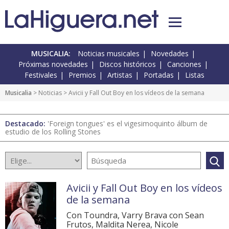
MUSICALIA:
Noticias musicales
Novedades
Próximas novedades
Discos históricos
Canciones
Festivales
Premios
Artistas
Portadas
Listas
Musicalia
>
Noticias
> Avicii y Fall Out Boy en los vídeos de la semana
Destacado:
'Foreign tongues' es el vigesimoquinto álbum de
estudio de los Rolling Stones
Avicii y Fall Out Boy en los vídeos
de la semana
Con Toundra, Varry Brava con Sean
Frutos, Maldita Nerea, Nicole