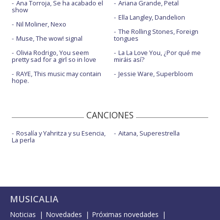
Ana Torroja, Se ha acabado el
Ariana Grande, Petal
show
Ella Langley, Dandelion
Nil Moliner, Nexo
The Rolling Stones, Foreign
Muse, The wow! signal
tongues
Olivia Rodrigo, You seem
La La Love You, ¿Por qué me
pretty sad for a girl so in love
miráis así?
RAYE, This music may contain
Jessie Ware, Superbloom
hope.
CANCIONES
Rosalía y Yahritza y su Esencia,
Aitana, Superestrella
La perla
MUSICALIA
Noticias
Novedades
Próximas novedades