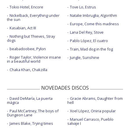
Tokio Hotel, Encore
Tove Lo, Estrus
Nickelback, Everything under
Natalie Imbruglia, Algorithm
the sun
Europe, Come this madness
Kasabian, Act III
Lana Del Rey, Stove
Nothing but Thieves, Stray
dogs
Pablo López, El cuatro
beabadoobee, Pylon
Train, Mad dog in the fog
Roger Taylor, Violence insane
Jungle, Sunshine
in a beautiful world
Chaka Khan, Chakzilla
NOVEDADES DISCOS
David DeMaría, La puerta
Gracie Abrams, Daughter from
mágica
hell
Paul McCartney, The boys of
Xoel López, Oniria popular
Dungeon Lane
Manuel Carrasco, Pueblo
James Blake, Trying times
salvaje I