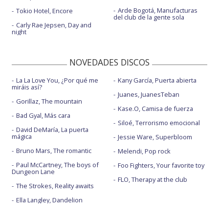
Arde Bogotá, Manufacturas
Tokio Hotel, Encore
del club de la gente sola
Carly Rae Jepsen, Day and
night
NOVEDADES DISCOS
La La Love You, ¿Por qué me
Kany García, Puerta abierta
miráis así?
Juanes, JuanesTeban
Gorillaz, The mountain
Kase.O, Camisa de fuerza
Bad Gyal, Más cara
Siloé, Terrorismo emocional
David DeMaría, La puerta
mágica
Jessie Ware, Superbloom
Bruno Mars, The romantic
Melendi, Pop rock
Paul McCartney, The boys of
Foo Fighters, Your favorite toy
Dungeon Lane
FLO, Therapy at the club
The Strokes, Reality awaits
Ella Langley, Dandelion