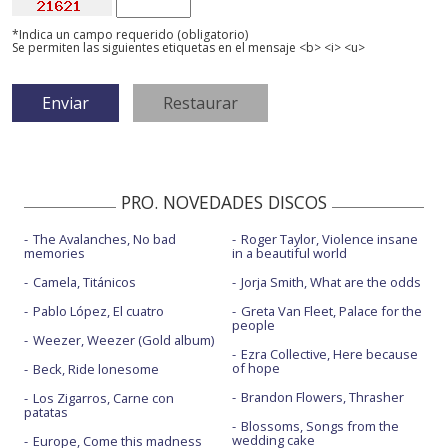
*Indica un campo requerido (obligatorio)
Se permiten las siguientes etiquetas en el mensaje <b> <i> <u>
PRO. NOVEDADES DISCOS
The Avalanches, No bad
Roger Taylor, Violence insane
memories
in a beautiful world
Camela, Titánicos
Jorja Smith, What are the odds
Pablo López, El cuatro
Greta Van Fleet, Palace for the
people
Weezer, Weezer (Gold album)
Ezra Collective, Here because
of hope
Beck, Ride lonesome
Brandon Flowers, Thrasher
Los Zigarros, Carne con
patatas
Blossoms, Songs from the
wedding cake
Europe, Come this madness