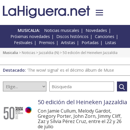
MUSICALIA:
Noticias musicales
Novedades
Próximas novedades
Discos históricos
Canciones
Festivales
Premios
Artistas
Portadas
Listas
Musicalia
>
Noticias
>
Jazzaldia
(
N
) > 50 edición del Heineken Jazzaldia
Destacado:
'The wow! signal' es el décimo álbum de Muse
50 edición del Heineken Jazzaldia
Con Jamie Cullum, Melody Gardot,
Gregory Porter, John Zorn, Jimmy Cliff,
Zaz y Sílvia Pérez Cruz, entre el 22 y 26
de julio