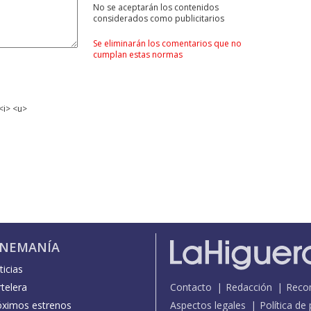
No se aceptarán los contenidos
considerados como publicitarios
Se eliminarán los comentarios que no
cumplan estas normas
<i> <u>
INEMANÍA
icias
telera
Contacto
Redacción
Reco
óximos estrenos
Aspectos legales
Política de