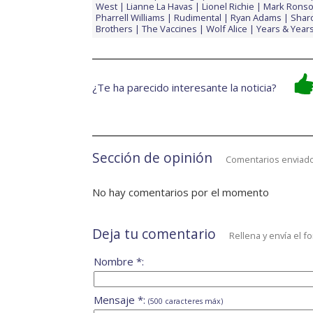
West
Lianne La Havas
Lionel Richie
Mark Rons
Pharrell Williams
Rudimental
Ryan Adams
Shar
Brothers
The Vaccines
Wolf Alice
Years & Year
¿Te ha parecido interesante la noticia?
Sección de opinión
Comentarios enviado
No hay comentarios por el momento
Deja tu comentario
Rellena y envía el f
Nombre *:
Mensaje *:
(500 caracteres máx)