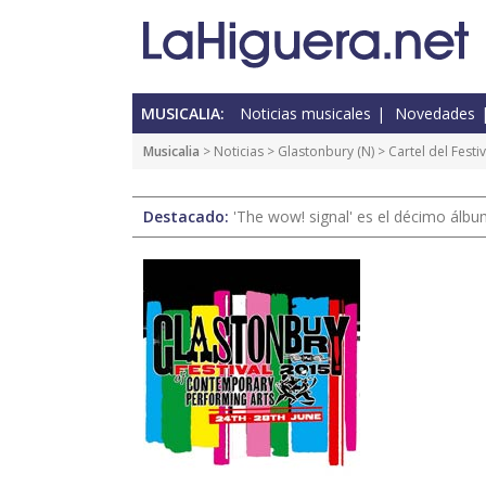
MUSICALIA:
Noticias musicales
Novedades
Musicalia
>
Noticias
>
Glastonbury
(
N
) > Cartel del Fest
Destacado:
'The wow! signal' es el décimo álb