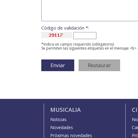
Código de validación *:
*Indica un campo requerido (obligatorio)
Se permiten las siguientes etiquetas en el mensaje <b> 
MUSICALIA
C
Noticias
Not
Novedades
Car
Próximas novedades
Pr