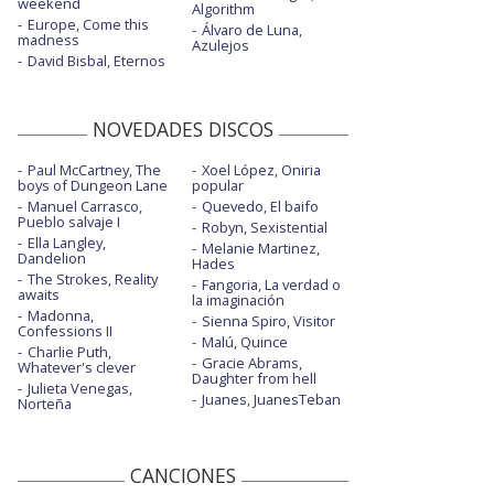
weekend
Algorithm
Europe, Come this
Álvaro de Luna,
madness
Azulejos
David Bisbal, Eternos
NOVEDADES DISCOS
Paul McCartney, The
Xoel López, Oniria
boys of Dungeon Lane
popular
Manuel Carrasco,
Quevedo, El baifo
Pueblo salvaje I
Robyn, Sexistential
Ella Langley,
Melanie Martinez,
Dandelion
Hades
The Strokes, Reality
Fangoria, La verdad o
awaits
la imaginación
Madonna,
Sienna Spiro, Visitor
Confessions II
Malú, Quince
Charlie Puth,
Gracie Abrams,
Whatever's clever
Daughter from hell
Julieta Venegas,
Juanes, JuanesTeban
Norteña
CANCIONES