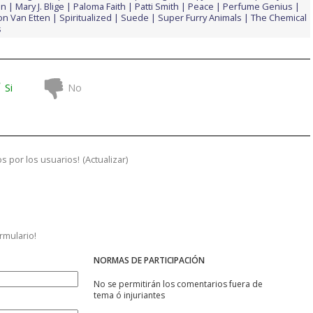
on
Mary J. Blige
Paloma Faith
Patti Smith
Peace
Perfume Genius
on Van Etten
Spiritualized
Suede
Super Furry Animals
The Chemical
s
Si
No
s por los usuarios!
(
Actualizar
)
ormulario!
NORMAS DE PARTICIPACIÓN
No se permitirán los comentarios fuera de
tema ó injuriantes