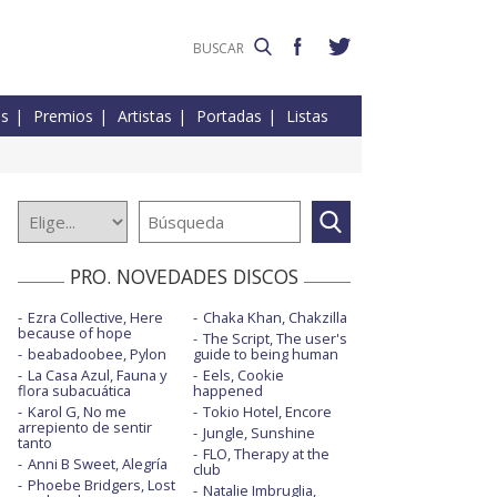
es
Premios
Artistas
Portadas
Listas
PRO. NOVEDADES DISCOS
Ezra Collective, Here
Chaka Khan, Chakzilla
because of hope
The Script, The user's
beabadoobee, Pylon
guide to being human
La Casa Azul, Fauna y
Eels, Cookie
flora subacuática
happened
Karol G, No me
Tokio Hotel, Encore
arrepiento de sentir
Jungle, Sunshine
tanto
FLO, Therapy at the
Anni B Sweet, Alegría
club
Phoebe Bridgers, Lost
Natalie Imbruglia,