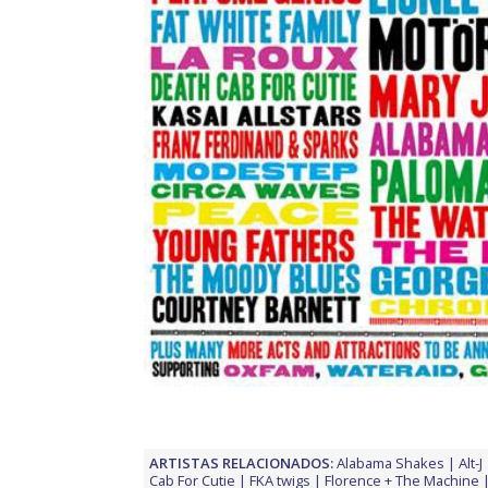
ARTISTAS RELACIONADOS:
Alabama Shakes
Alt-J
Cab For Cutie
FKA twigs
Florence + The Machine