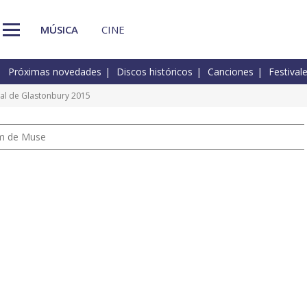
MÚSICA
CINE
Próximas novedades
Discos históricos
Canciones
Festival
ival de Glastonbury 2015
um de Muse