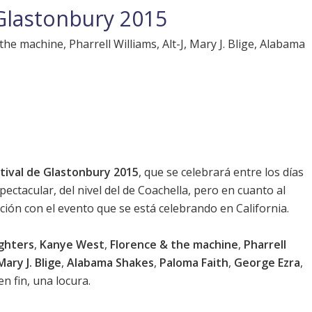
 Glastonbury 2015
he machine, Pharrell Williams, Alt-J, Mary J. Blige, Alabama
tival de Glastonbury 2015
, que se celebrará entre los días
espectacular, del nivel del de Coachella, pero en cuanto al
ón con el evento que se está celebrando en California.
ighters
,
Kanye West
,
Florence & the machine
,
Pharrell
Mary J. Blige
,
Alabama Shakes
,
Paloma Faith
,
George Ezra
,
 en fin, una locura.