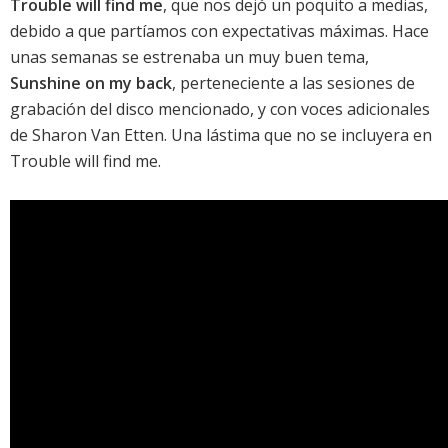
Trouble will find me
, que nos dejó un poquito a medias,
debido a que partíamos con expectativas máximas. Hace
unas semanas se estrenaba un muy buen tema,
Sunshine on my back
, perteneciente a las sesiones de
grabación del disco mencionado, y con voces adicionales
de
Sharon Van Etten
. Una lástima que no se incluyera en
Trouble will find me
.