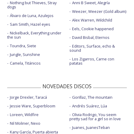
Nothing but Thieves, Stray
Anni B Sweet, Alegría
dogs
Weezer, Weezer (Gold album)
Álvaro de Luna, Azulejos
Alex Warren, Wildchild
Sam Smith, Hazel eyes
Eels, Cookie happened
Nickelback, Everything under
the sun
David Bisbal, Eternos
Toundra, Siete
Editors, Surface, echo &
sound
Jungle, Sunshine
Los Zigarros, Carne con
Camela, Titánicos
patatas
NOVEDADES DISCOS
Jorge Drexler, Taracá
Gorillaz, The mountain
Jessie Ware, Superbloom
Andrés Suárez, Lúa
Loreen, Wildfire
Olivia Rodrigo, You seem
pretty sad for a girl so in love
Nil Moliner, Nexo
Juanes, JuanesTeban
Kany García, Puerta abierta