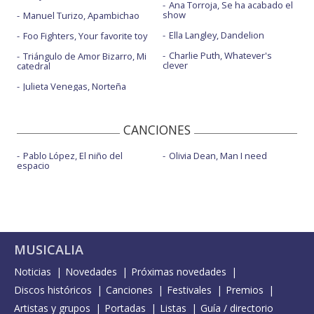
Ana Torroja, Se ha acabado el
show
Manuel Turizo, Apambichao
Ella Langley, Dandelion
Foo Fighters, Your favorite toy
Charlie Puth, Whatever's
Triángulo de Amor Bizarro, Mi
clever
catedral
Julieta Venegas, Norteña
CANCIONES
Pablo López, El niño del
Olivia Dean, Man I need
espacio
MUSICALIA
Noticias
Novedades
Próximas novedades
Discos históricos
Canciones
Festivales
Premios
Artistas y grupos
Portadas
Listas
Guía / directorio