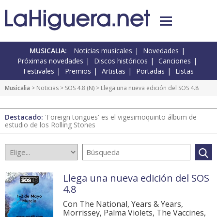
MUSICALIA:
Noticias musicales
Novedades
Próximas novedades
Discos históricos
Canciones
Festivales
Premios
Artistas
Portadas
Listas
Musicalia
>
Noticias
>
SOS 4.8
(
N
) > Llega una nueva edición del SOS 4.8
Destacado:
'Foreign tongues' es el vigesimoquinto álbum de
estudio de los Rolling Stones
Llega una nueva edición del SOS
4.8
Con The National, Years & Years,
Morrissey, Palma Violets, The Vaccines,