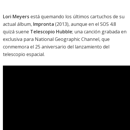
Lori Meyers
está quemando los últimos cartuchos de su
actual álbum,
Impronta
(2013), aunque en el
SOS 4.8
quizá suene
Telescopio Hubble
; una canción grabada en
exclusiva para National Geographic Channel, que
conmemora el 25 aniversario del lanzamiento del
telescopio espacial.