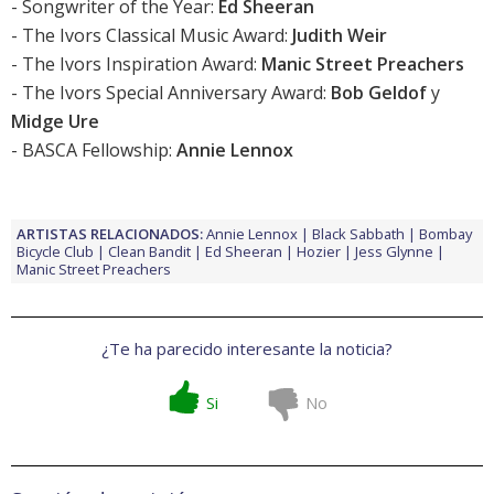
- Songwriter of the Year:
Ed Sheeran
- The Ivors Classical Music Award:
Judith Weir
- The Ivors Inspiration Award:
Manic Street Preachers
- The Ivors Special Anniversary Award:
Bob Geldof
y
Midge Ure
- BASCA Fellowship:
Annie Lennox
ARTISTAS RELACIONADOS:
Annie Lennox
Black Sabbath
Bombay
Bicycle Club
Clean Bandit
Ed Sheeran
Hozier
Jess Glynne
Manic Street Preachers
¿Te ha parecido interesante la noticia?
Si
No