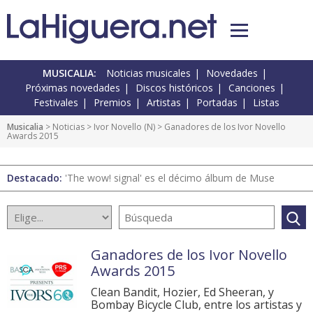
MUSICALIA:
Noticias musicales
Novedades
Próximas novedades
Discos históricos
Canciones
Festivales
Premios
Artistas
Portadas
Listas
Musicalia
>
Noticias
>
Ivor Novello
(
N
) > Ganadores de los Ivor Novello
Awards 2015
Destacado:
'The wow! signal' es el décimo álbum de Muse
Ganadores de los Ivor Novello
Awards 2015
Clean Bandit, Hozier, Ed Sheeran, y
Bombay Bicycle Club, entre los artistas y