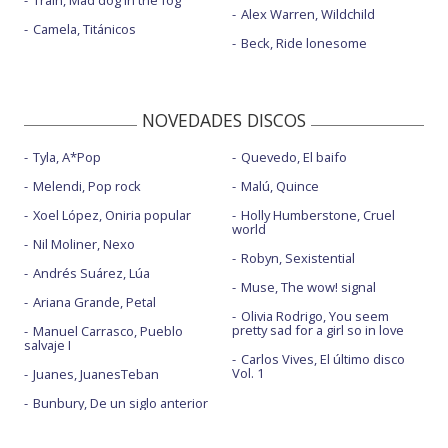
Train, Mad dog in the fog
Alex Warren, Wildchild
Camela, Titánicos
Beck, Ride lonesome
NOVEDADES DISCOS
Tyla, A*Pop
Quevedo, El baifo
Melendi, Pop rock
Malú, Quince
Xoel López, Oniria popular
Holly Humberstone, Cruel
world
Nil Moliner, Nexo
Robyn, Sexistential
Andrés Suárez, Lúa
Muse, The wow! signal
Ariana Grande, Petal
Olivia Rodrigo, You seem
pretty sad for a girl so in love
Manuel Carrasco, Pueblo
salvaje I
Carlos Vives, El último disco
Vol. 1
Juanes, JuanesTeban
Bunbury, De un siglo anterior