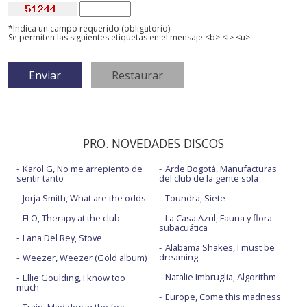
*Indica un campo requerido (obligatorio)
Se permiten las siguientes etiquetas en el mensaje <b> <i> <u>
PRO. NOVEDADES DISCOS
Karol G, No me arrepiento de
Arde Bogotá, Manufacturas
sentir tanto
del club de la gente sola
Jorja Smith, What are the odds
Toundra, Siete
FLO, Therapy at the club
La Casa Azul, Fauna y flora
subacuática
Lana Del Rey, Stove
Alabama Shakes, I must be
dreaming
Weezer, Weezer (Gold album)
Natalie Imbruglia, Algorithm
Ellie Goulding, I know too
much
Europe, Come this madness