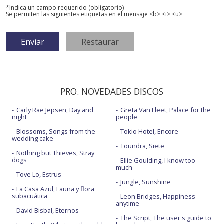
*Indica un campo requerido (obligatorio)
Se permiten las siguientes etiquetas en el mensaje <b> <i> <u>
PRO. NOVEDADES DISCOS
Carly Rae Jepsen, Day and
Greta Van Fleet, Palace for the
night
people
Blossoms, Songs from the
Tokio Hotel, Encore
wedding cake
Toundra, Siete
Nothing but Thieves, Stray
dogs
Ellie Goulding, I know too
much
Tove Lo, Estrus
Jungle, Sunshine
La Casa Azul, Fauna y flora
subacuática
Leon Bridges, Happiness
anytime
David Bisbal, Eternos
The Script, The user's guide to