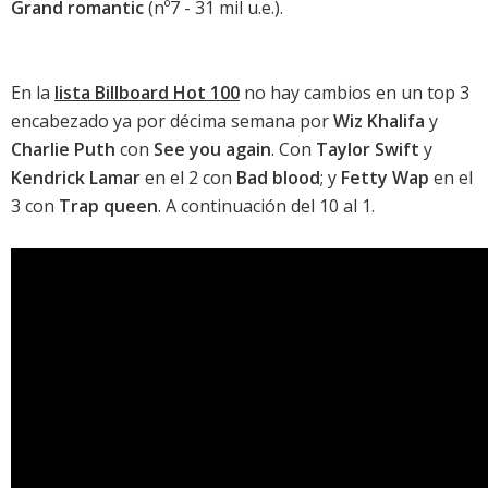
Grand romantic
(nº7 - 31 mil u.e.).
En la
lista Billboard Hot 100
no hay cambios en un top 3
encabezado ya por décima semana por
Wiz Khalifa
y
Charlie Puth
con
See you again
. Con
Taylor Swift
y
Kendrick Lamar
en el 2 con
Bad blood
; y
Fetty Wap
en el
3 con
Trap queen
. A continuación del 10 al 1.