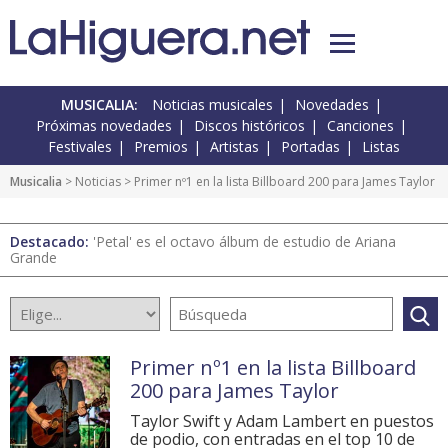
MUSICALIA:
Noticias musicales
Novedades
Próximas novedades
Discos históricos
Canciones
Festivales
Premios
Artistas
Portadas
Listas
Musicalia
>
Noticias
> Primer nº1 en la lista Billboard 200 para James Taylor
Destacado:
'Petal' es el octavo álbum de estudio de Ariana
Grande
Primer nº1 en la lista Billboard
200 para James Taylor
Taylor Swift y Adam Lambert en puestos
de podio, con entradas en el top 10 de