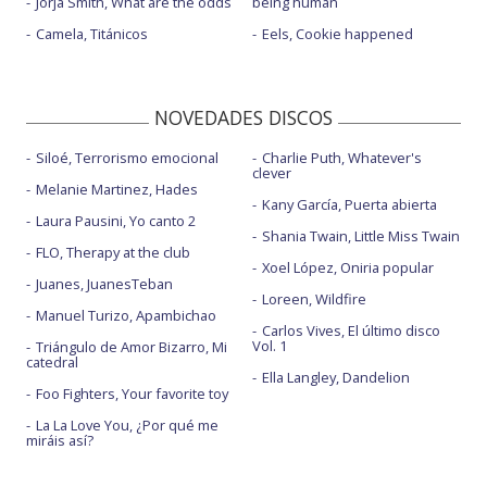
Jorja Smith, What are the odds
being human
Camela, Titánicos
Eels, Cookie happened
NOVEDADES DISCOS
Siloé, Terrorismo emocional
Charlie Puth, Whatever's
clever
Melanie Martinez, Hades
Kany García, Puerta abierta
Laura Pausini, Yo canto 2
Shania Twain, Little Miss Twain
FLO, Therapy at the club
Xoel López, Oniria popular
Juanes, JuanesTeban
Loreen, Wildfire
Manuel Turizo, Apambichao
Carlos Vives, El último disco
Vol. 1
Triángulo de Amor Bizarro, Mi
catedral
Ella Langley, Dandelion
Foo Fighters, Your favorite toy
La La Love You, ¿Por qué me
miráis así?