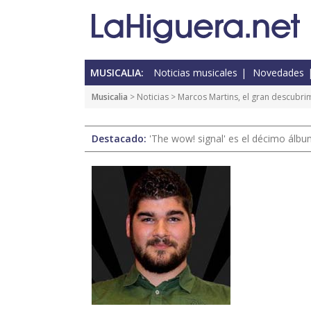
MUSICALIA:
Noticias musicales
Novedades
Musicalia
>
Noticias
> Marcos Martins, el gran descubri
Destacado:
'The wow! signal' es el décimo álb