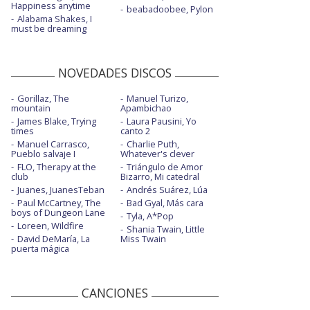
Happiness anytime
beabadoobee, Pylon
Alabama Shakes, I
must be dreaming
NOVEDADES DISCOS
Gorillaz, The
Manuel Turizo,
mountain
Apambichao
James Blake, Trying
Laura Pausini, Yo
times
canto 2
Manuel Carrasco,
Charlie Puth,
Pueblo salvaje I
Whatever's clever
FLO, Therapy at the
Triángulo de Amor
club
Bizarro, Mi catedral
Juanes, JuanesTeban
Andrés Suárez, Lúa
Paul McCartney, The
Bad Gyal, Más cara
boys of Dungeon Lane
Tyla, A*Pop
Loreen, Wildfire
Shania Twain, Little
David DeMaría, La
Miss Twain
puerta mágica
CANCIONES