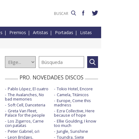
es
Premios
Artistas
Portadas
Listas
PRO. NOVEDADES DISCOS
Pablo López, El cuatro
Tokio Hotel, Encore
The Avalanches, No
Camela, Titánicos
bad memories
Europe, Come this
Soft Cell, Danceteria
madness
Greta Van Fleet,
Ezra Collective, Here
Palace for the people
because of hope
Los Zigarros, Carne
Ellie Goulding, I know
con patatas
too much
Peter Gabriel, o/i
Jungle, Sunshine
Leon Bridges,
Toundra, Siete