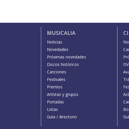
MUSICALIA
C
Noticias
Not
Novedades
Car
Próximas novedades
Pr
Discos históricos
DV
Canciones
Av
Festivales
Trá
Premios
Fe
Artistas y grupos
Act
Portadas
Car
Listas
Bo
Guía / directorio
Guí