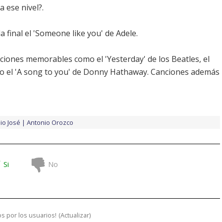
 ese nivel?.
a final el 'Someone like you' de
Adele
.
ciones memorables como el 'Yesterday' de los
Beatles
, el
 o el 'A song to you' de Donny Hathaway. Canciones además
io José
Antonio Orozco
Si
No
s por los usuarios!
(
Actualizar
)