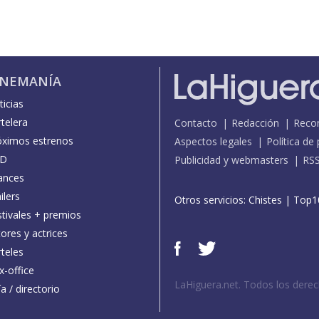
INEMANÍA
icias
telera
Contacto
Redacción
Reco
óximos estrenos
Aspectos legales
Política de
D
Publicidad y webmasters
RS
ances
ilers
Otros servicios:
Chistes
|
Top1
stivales + premios
ores y actrices
teles
x-office
LaHiguera.net. Todos los dere
a / directorio