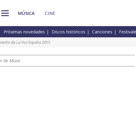
MÚSICA
CINE
Próximas novedades
Discos históricos
Canciones
Festival
miento de La Voz España 2015
um de Muse