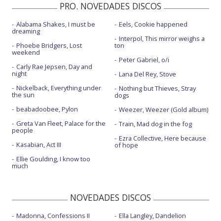
PRO. NOVEDADES DISCOS
Alabama Shakes, I must be
Eels, Cookie happened
dreaming
Interpol, This mirror weighs a
Phoebe Bridgers, Lost
ton
weekend
Peter Gabriel, o/i
Carly Rae Jepsen, Day and
night
Lana Del Rey, Stove
Nickelback, Everything under
Nothing but Thieves, Stray
the sun
dogs
beabadoobee, Pylon
Weezer, Weezer (Gold album)
Greta Van Fleet, Palace for the
Train, Mad dog in the fog
people
Ezra Collective, Here because
Kasabian, Act III
of hope
Ellie Goulding, I know too
much
NOVEDADES DISCOS
Madonna, Confessions II
Ella Langley, Dandelion