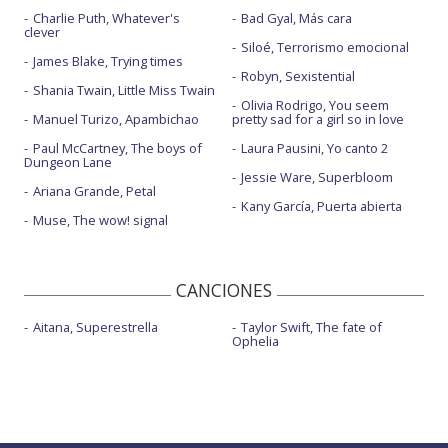
Charlie Puth, Whatever's
Bad Gyal, Más cara
clever
Siloé, Terrorismo emocional
James Blake, Trying times
Robyn, Sexistential
Shania Twain, Little Miss Twain
Olivia Rodrigo, You seem
Manuel Turizo, Apambichao
pretty sad for a girl so in love
Paul McCartney, The boys of
Laura Pausini, Yo canto 2
Dungeon Lane
Jessie Ware, Superbloom
Ariana Grande, Petal
Kany García, Puerta abierta
Muse, The wow! signal
CANCIONES
Aitana, Superestrella
Taylor Swift, The fate of
Ophelia