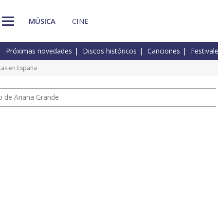
MÚSICA
CINE
Próximas novedades
Discos históricos
Canciones
Festival
ntas en España
io de Ariana Grande