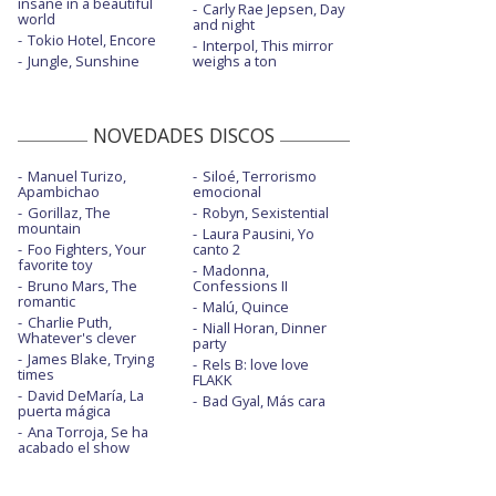
insane in a beautiful
Carly Rae Jepsen, Day
world
and night
Tokio Hotel, Encore
Interpol, This mirror
Jungle, Sunshine
weighs a ton
NOVEDADES DISCOS
Manuel Turizo,
Siloé, Terrorismo
Apambichao
emocional
Gorillaz, The
Robyn, Sexistential
mountain
Laura Pausini, Yo
Foo Fighters, Your
canto 2
favorite toy
Madonna,
Bruno Mars, The
Confessions II
romantic
Malú, Quince
Charlie Puth,
Niall Horan, Dinner
Whatever's clever
party
James Blake, Trying
Rels B: love love
times
FLAKK
David DeMaría, La
Bad Gyal, Más cara
puerta mágica
Ana Torroja, Se ha
acabado el show