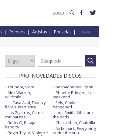
es
Premios
Artistas
Portadas
Listas
PRO. NOVEDADES DISCOS
Toundra, Siete
beabadoobee, Pylon
Alex Warren,
Phoebe Bridgers, Lost
Wildchild
weekend
La Casa Azul, Fauna y
Eels, Cookie
flora subacuática
happened
Los Zigarros, Carne
Jorja Smith, What are
con patatas
the odds
Becky G, Baraja
Chaka Khan, Chakzilla
bendita
Nickelback, Everything
Roger Taylor, Violence
under the sun