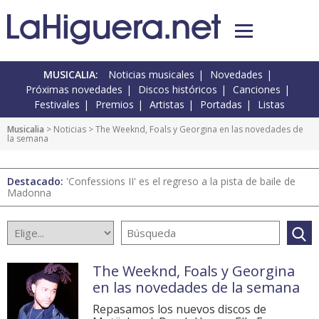
MUSICALIA:
Noticias musicales
Novedades
Próximas novedades
Discos históricos
Canciones
Festivales
Premios
Artistas
Portadas
Listas
Musicalia
>
Noticias
> The Weeknd, Foals y Georgina en las novedades de
la semana
Destacado:
'Confessions II' es el regreso a la pista de baile de
Madonna
The Weeknd, Foals y Georgina
en las novedades de la semana
Repasamos los nuevos discos de