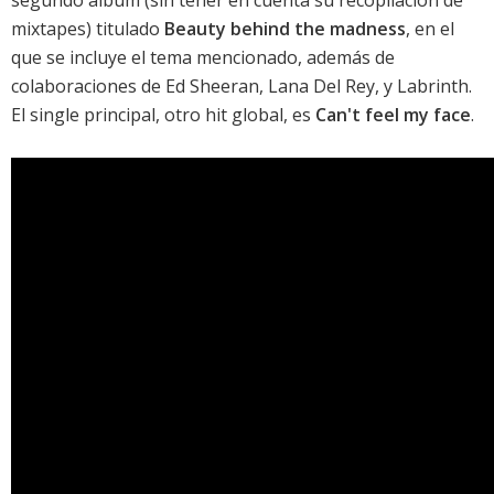
segundo álbum (sin tener en cuenta su recopilación de
mixtapes) titulado
Beauty behind the madness
, en el
que se incluye el tema mencionado, además de
colaboraciones de
Ed Sheeran
,
Lana Del Rey
, y Labrinth.
El single principal, otro hit global, es
Can't feel my face
.