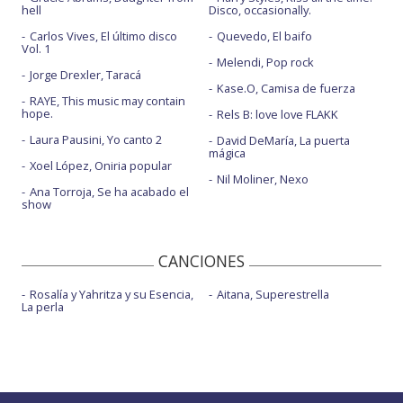
hell
Disco, occasionally.
Carlos Vives, El último disco
Quevedo, El baifo
Vol. 1
Melendi, Pop rock
Jorge Drexler, Taracá
Kase.O, Camisa de fuerza
RAYE, This music may contain
hope.
Rels B: love love FLAKK
Laura Pausini, Yo canto 2
David DeMaría, La puerta
mágica
Xoel López, Oniria popular
Nil Moliner, Nexo
Ana Torroja, Se ha acabado el
show
CANCIONES
Rosalía y Yahritza y su Esencia,
Aitana, Superestrella
La perla