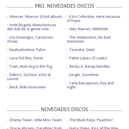
PRO. NOVEDADES DISCOS
Weezer, Weezer (Gold album)
Ezra Collective, Here because
of hope
Arde Bogotá, Manufacturas
del club de la gente sola
Alex Warren, Wildchild
Los Enemigos, Canciones
The Avalanches, No bad
chulas
memories
beabadoobee, Pylon
Toundra, Siete
Lana Del Rey, Stove
Pablo López, El cuatro
Train, Mad dog in the fog
Becky G, Baraja bendita
Editors, Surface, echo &
Jungle, Sunshine
sound
Carly Rae Jepsen, Day and
Beck, Ride lonesome
night
NOVEDADES DISCOS
Shania Twain, Little Miss Twain
The Black Keys, Peaches!
Gracie Abrams, Daughter from
Harry Styles, Kiss all the time.