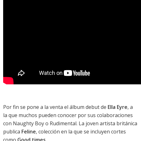
Por fin se pone a la venta el álbum debut de
Ella Eyre
, a
la que muchos pueden conocer por sus colaboraciones
con Naughty Boy o
Rudimental
. La joven artista británica
publica
Feline
, colección en la que se incluyen cortes
como
Good times
.