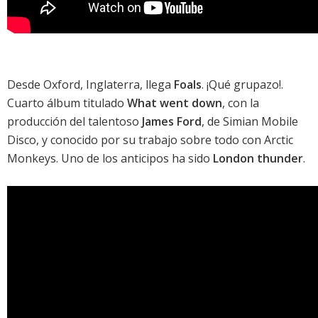
Desde Oxford, Inglaterra, llega
Foals
. ¡Qué grupazo!.
Cuarto álbum titulado
What went down
, con la
producción del talentoso
James Ford
, de
Simian Mobile
Disco
, y conocido por su trabajo sobre todo con
Arctic
Monkeys
. Uno de los anticipos ha sido
London thunder
.