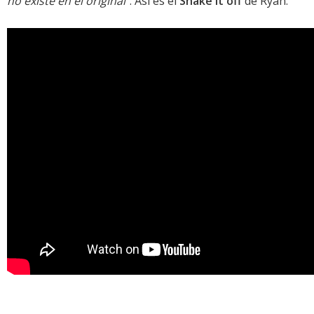
no existe en el original"
. Así es el
Shake it off
de Ryan.