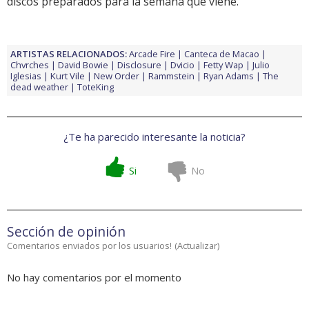
discos preparados para la semana que viene.
ARTISTAS RELACIONADOS:
Arcade Fire
Canteca de Macao
Chvrches
David Bowie
Disclosure
Dvicio
Fetty Wap
Julio
Iglesias
Kurt Vile
New Order
Rammstein
Ryan Adams
The
dead weather
ToteKing
¿Te ha parecido interesante la noticia?
Si
No
Sección de opinión
Comentarios enviados por los usuarios!
(
Actualizar
)
No hay comentarios por el momento