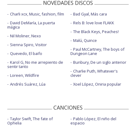
NOVEDADES DISCOS
Charli xcx, Music, fashion, film
Bad Gyal, Más cara
David DeMaría, La puerta
Rels B: love love FLAKK
mágica
The Black Keys, Peaches!
Nil Moliner, Nexo
Malú, Quince
Sienna Spiro, Visitor
Paul McCartney, The boys of
Quevedo, El baifo
Dungeon Lane
Karol G, No me arrepiento de
Bunbury, De un siglo anterior
sentir tanto
Charlie Puth, Whatever's
Loreen, Wildfire
clever
Andrés Suárez, Lúa
Xoel López, Oniria popular
CANCIONES
Taylor Swift, The fate of
Pablo López, El niño del
Ophelia
espacio