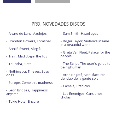
PRO. NOVEDADES DISCOS
Álvaro de Luna, Azulejos
Sam Smith, Hazel eyes
Brandon Flowers, Thrasher
Roger Taylor, Violence insane
in a beautiful world
Anni B Sweet, Alegría
Greta Van Fleet, Palace for the
people
Train, Mad dog in the fog
The Script, The user's guide to
Toundra, Siete
being human
Nothing but Thieves, Stray
Arde Bogotá, Manufacturas
dogs
del club de la gente sola
Europe, Come this madness
Camela, Titánicos
Leon Bridges, Happiness
Los Enemigos, Canciones
anytime
chulas
Tokio Hotel, Encore