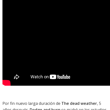
Por fin nuevo larga duración de
The dead weather
, 5
años después.
Dodge and burn
se grabó en los estudios