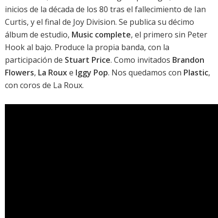
inicios de la década de los 80 tras el fallecimiento de Ian
Curtis, y el final de Joy Division. Se publica su décimo
álbum de estudio,
Music complete
, el primero sin Peter
Hook al bajo. Produce la propia banda, con la
participación de
Stuart Price
. Como invitados
Brandon
Flowers
,
La Roux
e
Iggy Pop
. Nos quedamos con
Plastic
,
con coros de La Roux.