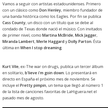
Vamos a seguir con artistas estadounidenses. Primero
con un clásico como
Don Henley
, miembro fundador de
una banda histórica como
los Eagles
. Por fin se publica
Cass County
, un disco con un título que se debe al
condado de Texas donde nació el músico. Con invitados
de primer nivel, como
Martina McBride
,
Mick Jagger
,
Miranda Lambert
,
Merle Haggard
y
Dolly Parton
. Ésta
última en
When I stop dreaming
.
Kurt Vile
, ex-The war on drugs, publica un tercer álbum
en solitario,
b'lieve i'm goin down
. Lo presentará en
directo en España el próximo mes de noviembre. Se
incluye el
Pretty pimpin
, un tema que llegó al número 1
de la
lista de canciones favoritas de LaHiguera.net
el
pasado mes de agosto.