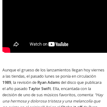
Aunque el grueso de los lanzamientos llegan hoy viernes
a las tiendas, el pasado lunes se ponía en circulación
1989
, la revisión de
Ryan Adams
del
disco que publicara
el año pasado
Taylor Swift
. Ella, encantada con la
decisión de uno de sus músicos favoritos, comenta:
"Hay
una hermosa y dolorosa tristeza y una melancolía que