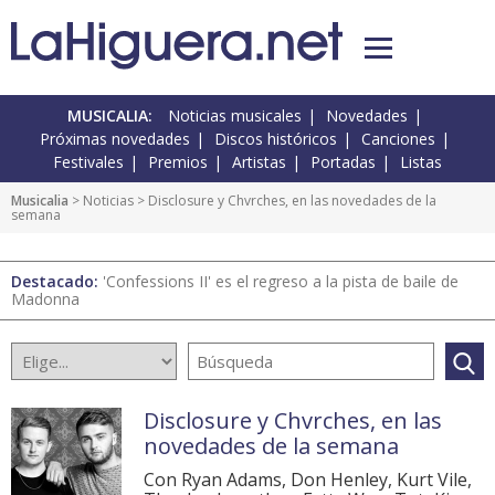
MUSICALIA:
Noticias musicales
Novedades
Próximas novedades
Discos históricos
Canciones
Festivales
Premios
Artistas
Portadas
Listas
Musicalia
>
Noticias
> Disclosure y Chvrches, en las novedades de la
semana
Destacado:
'Confessions II' es el regreso a la pista de baile de
Madonna
Disclosure y Chvrches, en las
novedades de la semana
Con Ryan Adams, Don Henley, Kurt Vile,