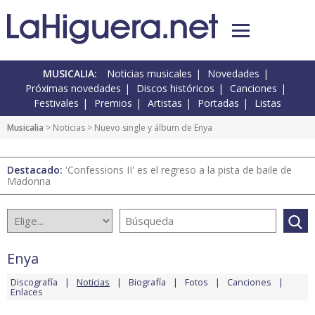
MUSICALIA:
Noticias musicales
Novedades
Próximas novedades
Discos históricos
Canciones
Festivales
Premios
Artistas
Portadas
Listas
Musicalia
>
Noticias
> Nuevo single y álbum de Enya
Destacado:
'Confessions II' es el regreso a la pista de baile de
Madonna
Enya
Discografía
Noticias
Biografía
Fotos
Canciones
Enlaces