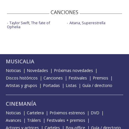
CANCIONES
Taylor Swift, The fate of
Aitana, Superestrella
Ophelia
MUSICALIA
Noticias
Novedades
Próximas novedades
Discos históricos
Canciones
Festivales
Premios
Artistas y grupos
Portadas
Listas
Guía / directorio
CINEMANÍA
Noticias
Cartelera
Próximos estrenos
DVD
Avances
Tráilers
Festivales + premios
Actores y actrices
Carteles
Box-office
Guía / directorio