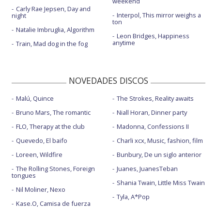
weekend
Carly Rae Jepsen, Day and
Interpol, This mirror weighs a
night
ton
Natalie Imbruglia, Algorithm
Leon Bridges, Happiness
anytime
Train, Mad dog in the fog
NOVEDADES DISCOS
Malú, Quince
The Strokes, Reality awaits
Bruno Mars, The romantic
Niall Horan, Dinner party
FLO, Therapy at the club
Madonna, Confessions II
Quevedo, El baifo
Charli xcx, Music, fashion, film
Loreen, Wildfire
Bunbury, De un siglo anterior
The Rolling Stones, Foreign
Juanes, JuanesTeban
tongues
Shania Twain, Little Miss Twain
Nil Moliner, Nexo
Tyla, A*Pop
Kase.O, Camisa de fuerza