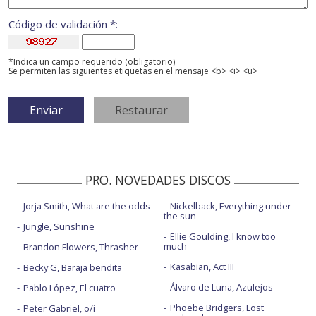
Código de validación *:
*Indica un campo requerido (obligatorio)
Se permiten las siguientes etiquetas en el mensaje <b> <i> <u>
PRO. NOVEDADES DISCOS
Jorja Smith, What are the odds
Nickelback, Everything under
the sun
Jungle, Sunshine
Ellie Goulding, I know too
much
Brandon Flowers, Thrasher
Kasabian, Act III
Becky G, Baraja bendita
Álvaro de Luna, Azulejos
Pablo López, El cuatro
Phoebe Bridgers, Lost
Peter Gabriel, o/i