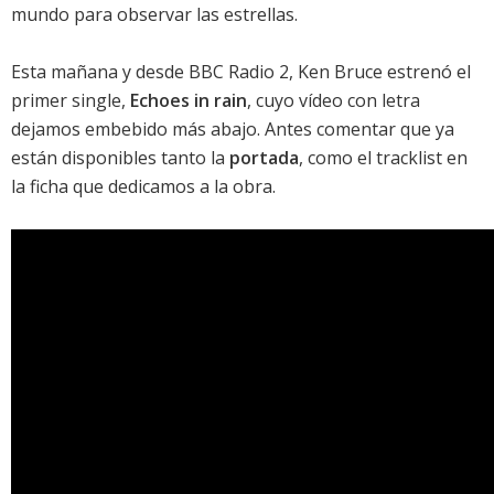
mundo para observar las estrellas.
Esta mañana y desde BBC Radio 2, Ken Bruce estrenó el
primer single,
Echoes in rain
, cuyo vídeo con letra
dejamos embebido más abajo. Antes comentar que ya
están disponibles tanto la
portada
, como el tracklist en
la ficha que dedicamos a la obra.