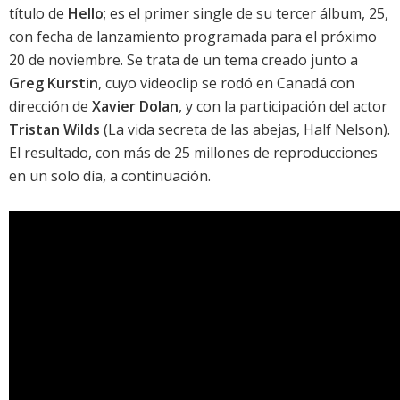
título de
Hello
; es el primer single de su tercer álbum,
25
,
con fecha de lanzamiento programada para el próximo
20 de noviembre. Se trata de un tema creado junto a
Greg Kurstin
, cuyo videoclip se rodó en Canadá con
dirección de
Xavier Dolan
, y con la participación del actor
Tristan Wilds
(
La vida secreta de las abejas
,
Half Nelson
).
El resultado, con más de 25 millones de reproducciones
en un solo día, a continuación.