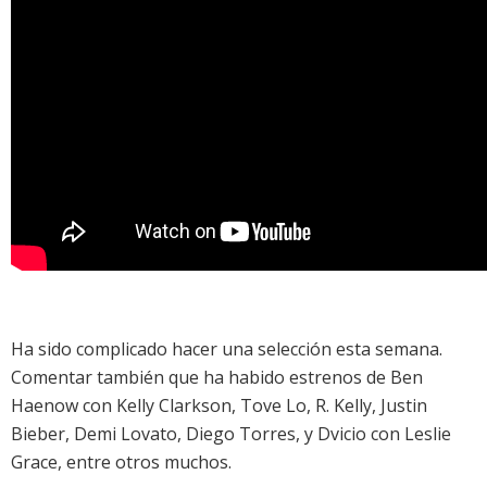
Ha sido complicado hacer una selección esta semana.
Comentar también que ha habido estrenos de
Ben
Haenow con Kelly Clarkson
,
Tove Lo
,
R. Kelly
,
Justin
Bieber
,
Demi Lovato
,
Diego Torres
, y
Dvicio con Leslie
Grace
, entre otros muchos.