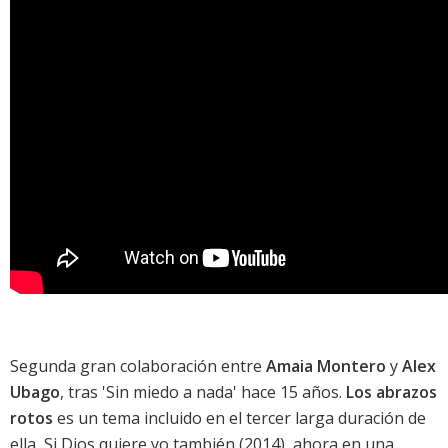
Segunda gran colaboración entre
Amaia Montero
y
Alex
Ubago
, tras 'Sin miedo a nada' hace 15 años.
Los abrazos
rotos
es un tema incluido en el tercer larga duración de
ella,
Si Dios quiere yo también
(2014), ahora en una