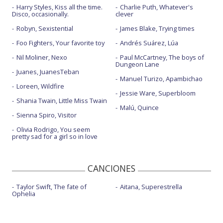
Harry Styles, Kiss all the time.
Charlie Puth, Whatever's
Disco, occasionally.
clever
Robyn, Sexistential
James Blake, Trying times
Foo Fighters, Your favorite toy
Andrés Suárez, Lúa
Nil Moliner, Nexo
Paul McCartney, The boys of
Dungeon Lane
Juanes, JuanesTeban
Manuel Turizo, Apambichao
Loreen, Wildfire
Jessie Ware, Superbloom
Shania Twain, Little Miss Twain
Malú, Quince
Sienna Spiro, Visitor
Olivia Rodrigo, You seem
pretty sad for a girl so in love
CANCIONES
Taylor Swift, The fate of
Aitana, Superestrella
Ophelia