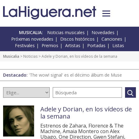
MUSICALIA:
Noticias musicales
Novedades
Próximas novedades
Discos históricos
Canciones
Festivales
Premios
Artistas
Portadas
Listas
Musicalia
>
Noticias
> Adele y Dorian, en los vídeos de la semana
Destacado:
'The wow! signal' es el décimo álbum de Muse
Adele y Dorian, en los vídeos de
la semana
Estrenos de Zahara, Florence & The
Machine, Amaia Montero con Alex
Ubago, One Direction, Gwen Stefani,