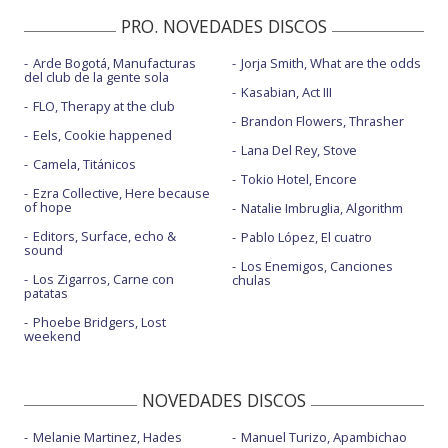
PRO. NOVEDADES DISCOS
Arde Bogotá, Manufacturas
Jorja Smith, What are the odds
del club de la gente sola
Kasabian, Act III
FLO, Therapy at the club
Brandon Flowers, Thrasher
Eels, Cookie happened
Lana Del Rey, Stove
Camela, Titánicos
Tokio Hotel, Encore
Ezra Collective, Here because
of hope
Natalie Imbruglia, Algorithm
Editors, Surface, echo &
Pablo López, El cuatro
sound
Los Enemigos, Canciones
Los Zigarros, Carne con
chulas
patatas
Phoebe Bridgers, Lost
weekend
NOVEDADES DISCOS
Melanie Martinez, Hades
Manuel Turizo, Apambichao