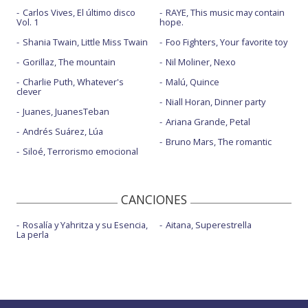
Carlos Vives, El último disco
RAYE, This music may contain
Vol. 1
hope.
Shania Twain, Little Miss Twain
Foo Fighters, Your favorite toy
Gorillaz, The mountain
Nil Moliner, Nexo
Charlie Puth, Whatever's
Malú, Quince
clever
Niall Horan, Dinner party
Juanes, JuanesTeban
Ariana Grande, Petal
Andrés Suárez, Lúa
Bruno Mars, The romantic
Siloé, Terrorismo emocional
CANCIONES
Rosalía y Yahritza y su Esencia,
Aitana, Superestrella
La perla