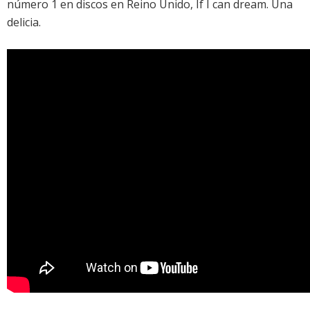
número 1 en discos en Reino Unido,
If I can dream
. Una
delicia.