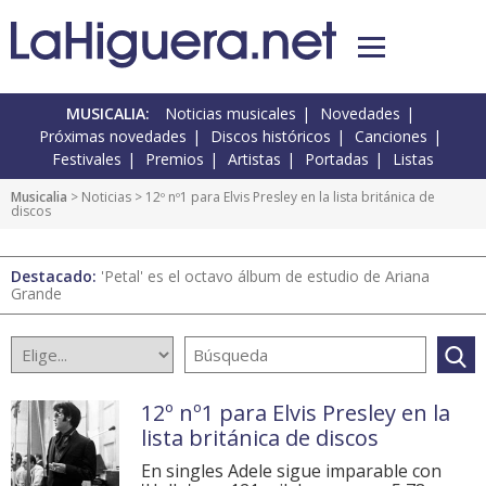
MUSICALIA:
Noticias musicales
Novedades
Próximas novedades
Discos históricos
Canciones
Festivales
Premios
Artistas
Portadas
Listas
Musicalia
>
Noticias
> 12º nº1 para Elvis Presley en la lista británica de
discos
Destacado:
'Petal' es el octavo álbum de estudio de Ariana
Grande
12º nº1 para Elvis Presley en la
lista británica de discos
En singles Adele sigue imparable con