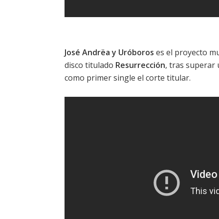
José Andrëa y Uróboros
es el proyecto mu
disco titulado
Resurrección
, tras supera
como primer single el
corte titular
.