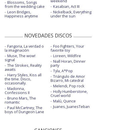
weekend
Blossoms, Songs
from the wedding cake
Kasabian, Act III
Leon Bridges,
Nickelback, Everything
Happiness anytime
under the sun
NOVEDADES DISCOS
Fangoria, La verdad o
Foo Fighters, Your
la imaginación
favorite toy
Muse, The wow!
Loreen, Wildfire
signal
Niall Horan, Dinner
The Strokes, Reality
party
awaits
Tyla, A*Pop
Harry Styles, Kiss all
Triángulo de Amor
the time. Disco,
Bizarro, Mi catedral
occasionally.
Melendi, Pop rock
Madonna,
Holly Humberstone,
Confessions II
Cruel world
Bruno Mars, The
Malú, Quince
romantic
Juanes, JuanesTeban
Paul McCartney, The
boys of Dungeon Lane