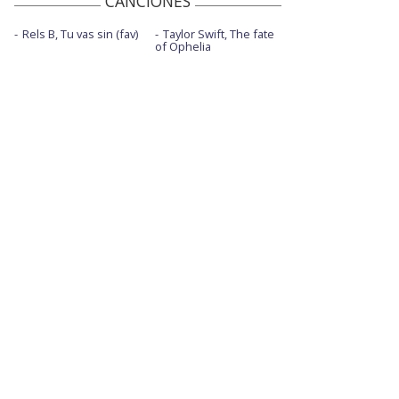
CANCIONES
Rels B, Tu vas sin (fav)
Taylor Swift, The fate
of Ophelia