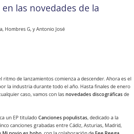
y en las novedades de la
a, Hombres G, y Antonio José
el ritmo de lanzamientos comienza a descender. Ahora es el
r la industria durante todo el año. Hasta finales de enero
ualquier caso, vamos con las
novedades discográficas
de
ica un EP titulado
Canciones populistas
, dedicado a la
cinco canciones grabadas entre Cádiz, Asturias, Madrid,
e
Mi novio es bobo
, con la colaboración de
Fee Reega
.