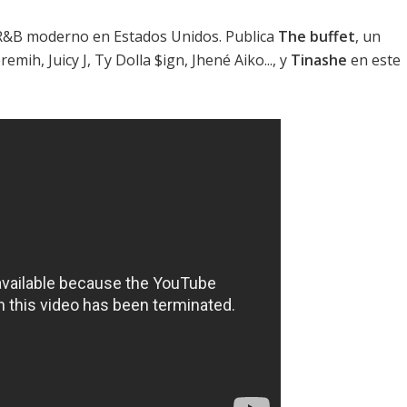
 R&B moderno en Estados Unidos. Publica
The buffet
, un
eremih, Juicy J, Ty Dolla $ign, Jhené Aiko..., y
Tinashe
en este