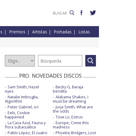
es
Premios
Artistas
Portadas
Listas
PRO. NOVEDADES DISCOS
Sam Smith, Hazel
Becky G, Baraja
eyes
bendita
Natalie Imbruglia,
Alabama Shakes, I
Algorithm
must be dreaming
Peter Gabriel, o/i
Jorja Smith, What are
the odds
Eels, Cookie
happened
Tove Lo, Estrus
La Casa Azul, Fauna y
Europe, Come this
flora subacuática
madness
Pablo López, El cuatro
Phoebe Bridgers, Lost