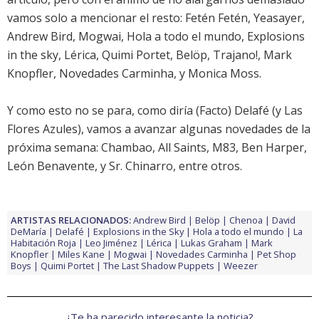
vamos solo a mencionar el resto:
Fetén Fetén
,
Yeasayer
,
Andrew Bird
,
Mogwai
,
Hola a todo el mundo
,
Explosions
in the sky
,
Lérica
,
Quimi Portet
,
Belöp
,
Trajano!
,
Mark
Knopfler
,
Novedades Carminha
, y
Monica Moss
.
Y como esto no se para, como diría (Facto) Delafé (y Las
Flores Azules), vamos a avanzar algunas
novedades de la
próxima semana
:
Chambao
,
All Saints
,
M83
,
Ben Harper
,
León Benavente
, y
Sr. Chinarro
, entre otros.
ARTISTAS RELACIONADOS:
Andrew Bird
Belöp
Chenoa
David
DeMaría
Delafé
Explosions in the Sky
Hola a todo el mundo
La
Habitación Roja
Leo Jiménez
Lérica
Lukas Graham
Mark
Knopfler
Miles Kane
Mogwai
Novedades Carminha
Pet Shop
Boys
Quimi Portet
The Last Shadow Puppets
Weezer
¿Te ha parecido interesante la noticia?