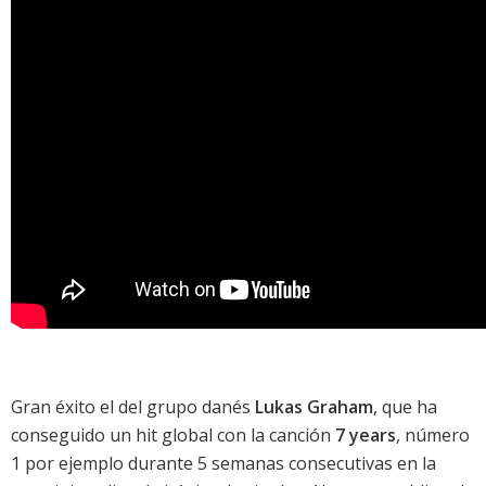
Gran éxito el del grupo danés
Lukas Graham
, que ha
conseguido un hit global con la canción
7 years
, número
1 por ejemplo durante 5 semanas consecutivas en la