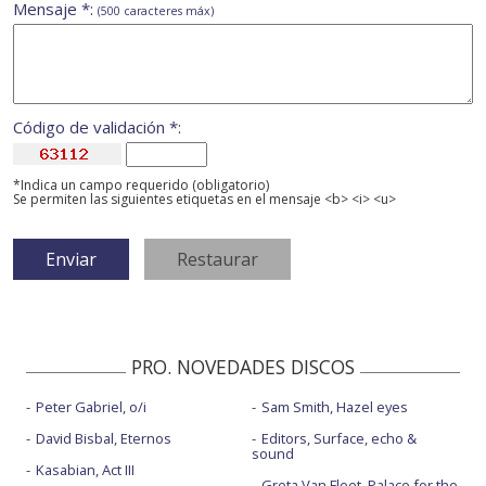
Mensaje *:
(500 caracteres máx)
Código de validación *:
*Indica un campo requerido (obligatorio)
Se permiten las siguientes etiquetas en el mensaje <b> <i> <u>
PRO. NOVEDADES DISCOS
Peter Gabriel, o/i
Sam Smith, Hazel eyes
David Bisbal, Eternos
Editors, Surface, echo &
sound
Kasabian, Act III
Greta Van Fleet, Palace for the