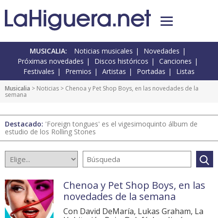
MUSICALIA:
Noticias musicales
Novedades
Próximas novedades
Discos históricos
Canciones
Festivales
Premios
Artistas
Portadas
Listas
Musicalia
>
Noticias
> Chenoa y Pet Shop Boys, en las novedades de la
semana
Destacado:
'Foreign tongues' es el vigesimoquinto álbum de
estudio de los Rolling Stones
Chenoa y Pet Shop Boys, en las
novedades de la semana
Con David DeMaría, Lukas Graham, La