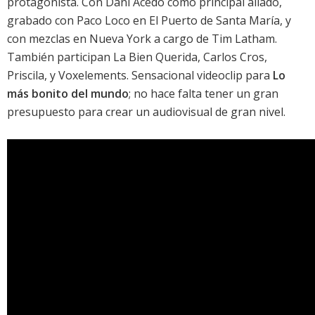
protagonista. Con Dani Acedo como principal aliado,
grabado con Paco Loco en El Puerto de Santa María, y
con mezclas en Nueva York a cargo de Tim Latham.
También participan
La Bien Querida
, Carlos Cros,
Priscila, y Voxelements. Sensacional videoclip para
Lo
más bonito del mundo
; no hace falta tener un gran
presupuesto para crear un audiovisual de gran nivel.