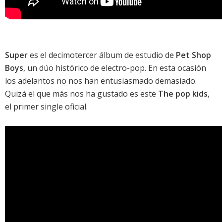
Super
es el decimotercer álbum de estudio de
Pet Shop
Boys
, un dúo histórico de electro-pop. En esta ocasión
los adelantos no nos han entusiasmado demasiado.
Quizá el que más nos ha gustado es este
The pop kids
,
el primer single oficial.