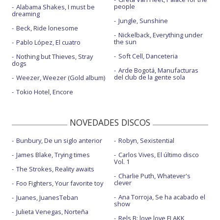
people
Alabama Shakes, I must be
dreaming
Jungle, Sunshine
Beck, Ride lonesome
Nickelback, Everything under
the sun
Pablo López, El cuatro
Soft Cell, Danceteria
Nothing but Thieves, Stray
dogs
Arde Bogotá, Manufacturas
del club de la gente sola
Weezer, Weezer (Gold album)
Tokio Hotel, Encore
NOVEDADES DISCOS
Bunbury, De un siglo anterior
Robyn, Sexistential
James Blake, Trying times
Carlos Vives, El último disco
Vol. 1
The Strokes, Reality awaits
Charlie Puth, Whatever's
clever
Foo Fighters, Your favorite toy
Ana Torroja, Se ha acabado el
Juanes, JuanesTeban
show
Julieta Venegas, Norteña
Rels B: love love FLAKK