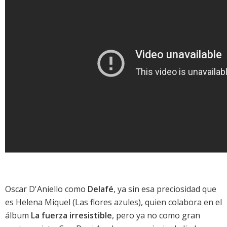
Oscar D'Aniello como
Delafé
, ya sin esa preciosidad que
es Helena Miquel (Las flores azules), quien colabora en el
álbum
La fuerza irresistible
, pero ya no como gran