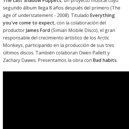
The Last Shadow Puppets
, un proyecto musical cuyo
segundo álbum llega 8 años después del primero (
The
age of understatement
- 2008). Titulado
Everything
you've come to expect
, con la colaboración del
productor
James Ford
(
Simian Mobile Disco
), el gran
responsable del crecimiento artístico de los
Arctic
Monkeys
, participando en la producción de sus
tres
últimos discos
. También colaboran Owen Pallett y
Zachary Dawes. Presentamos la obra con
Bad habits
.