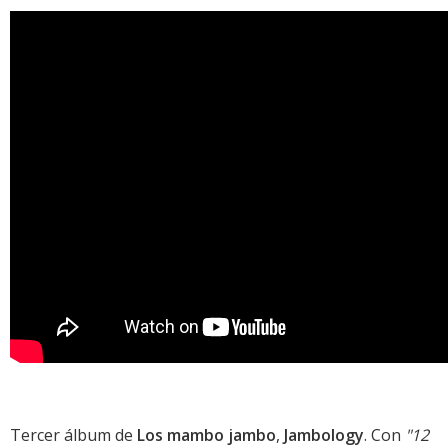
Tercer álbum de
Los mambo jambo
,
Jambology
. Con
"12