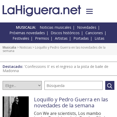
MUSICALIA:
Noticias musicales
Novedades
Próximas novedades
Discos históricos
Canciones
Festivales
Premios
Artistas
Portadas
Listas
Musicalia
>
Noticias
> Loquillo y Pedro Guerra en las novedades de la
semana
Destacado:
'Confessions II' es el regreso a la pista de baile de
Madonna
Loquillo y Pedro Guerra en las
novedades de la semana
Con We are scientists, Los mambo