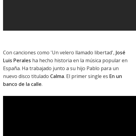
Con canciones como 'Un velero llamado libertad',
José
Luis Perales
ha hecho historia en la música popular en
España. Ha trabajado junto a su hijo Pablo para un
nuevo disco titulado
Calma
. El primer single es
En un
banco de la calle
.