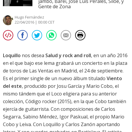
jambo, Barei, Jose Luis Perales, Siloé, y
Gente de Zona
Hugo Fernández
22/04/2016 | 00:00 CET
Loquillo
nos desea
Salud y rock and roll
, en un año 2016
en el que bajo ese lema grabará un concierto en la plaza
de toros de Las Ventas en Madrid, el 24 de septiembre.
Es el primer single de un nuevo álbum titulado
Viento
del este
, producido por Josu García y Mario Cobo, el
mismo tándem que el Loco eligiera para su anterior
colección,
Código rocker
(2015), en la que Cobo también
ejercía de guitarrista. Con composiciones de Carlos
Segarra, Sabino Méndez, Igor Paskual, el propio Mario
Cobo y
Leiva
. Con
Loquillo
y Carlos Zanón aportando