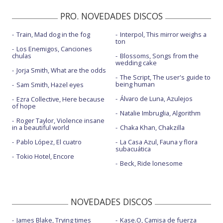
PRO. NOVEDADES DISCOS
Train, Mad dog in the fog
Interpol, This mirror weighs a
ton
Los Enemigos, Canciones
chulas
Blossoms, Songs from the
wedding cake
Jorja Smith, What are the odds
The Script, The user's guide to
being human
Sam Smith, Hazel eyes
Álvaro de Luna, Azulejos
Ezra Collective, Here because
of hope
Natalie Imbruglia, Algorithm
Roger Taylor, Violence insane
in a beautiful world
Chaka Khan, Chakzilla
Pablo López, El cuatro
La Casa Azul, Fauna y flora
subacuática
Tokio Hotel, Encore
Beck, Ride lonesome
NOVEDADES DISCOS
James Blake, Trying times
Kase.O, Camisa de fuerza