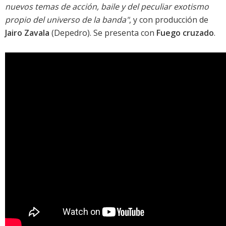
nuevos temas de acción, baile y del peculiar exotismo
propio del universo de la banda"
, y con producción de
Jairo Zavala
(
Depedro
). Se presenta con
Fuego cruzado
.