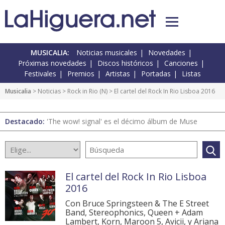
MUSICALIA:
Noticias musicales
Novedades
Próximas novedades
Discos históricos
Canciones
Festivales
Premios
Artistas
Portadas
Listas
Musicalia
>
Noticias
>
Rock in Rio
(
N
) > El cartel del Rock In Rio Lisboa 2016
Destacado:
'The wow! signal' es el décimo álbum de Muse
El cartel del Rock In Rio Lisboa
2016
Con Bruce Springsteen & The E Street
Band, Stereophonics, Queen + Adam
Lambert, Korn, Maroon 5, Avicii, y Ariana