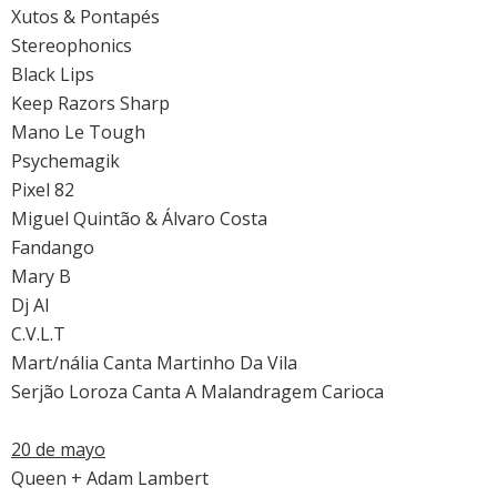
Xutos & Pontapés
Stereophonics
Black Lips
Keep Razors Sharp
Mano Le Tough
Psychemagik
Pixel 82
Miguel Quintão & Álvaro Costa
Fandango
Mary B
Dj Al
C.V.L.T
Mart/nália Canta Martinho Da Vila
Serjão Loroza Canta A Malandragem Carioca
20 de mayo
Queen + Adam Lambert