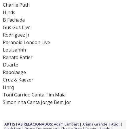
Charlie Puth
Hinds
B Fachada
Gus Gus Live
Rodriguez Jr
Paranoid London Live
Louisahhh
Renato Ratier
Duarte
Rabolaege
Cruz & Kaezer
Hnrq
Toni Garrido Canta Tim Maia
Simoninha Canta Jorge Bem Jor
ARTISTAS RELACIONADOS:
Adam Lambert
Ariana Grande
Avicii
Black Lips
Bruce Springsteen
Charlie Puth
Fergie
Hinds