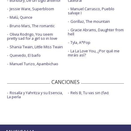
Bunbury, De un siglo anterior
catedral
Jessie Ware, Superbloom
Manuel Carrasco, Pueblo
salvaje I
Malú, Quince
Gorillaz, The mountain
Bruno Mars, The romantic
Gracie Abrams, Daughter from
hell
Olivia Rodrigo, You seem
pretty sad for a girl so in love
Tyla, A*Pop
Shania Twain, Little Miss Twain
La La Love You, ¿Por qué me
miráis así?
Quevedo, El baifo
Manuel Turizo, Apambichao
CANCIONES
Rosalía y Yahritza y su Esencia,
Rels B, Tu vas sin (fav)
La perla