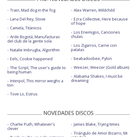
Train, Mad dog in the fog
Alex Warren, Wildchild
Lana Del Rey, Stove
Ezra Collective, Here because
of hope
Camela, Titánicos
Los Enemigos, Canciones
chulas
Arde Bogotá, Manufacturas
del club de la gente sola
Los Zigarros, Carne con
patatas
Natalie Imbruglia, Algorithm
beabadoobee, Pylon
Eels, Cookie happened
Weezer, Weezer (Gold album)
The Script, The user's guide to
being human
Alabama Shakes, I must be
dreaming
Interpol, This mirror weighs a
ton
Tove Lo, Estrus
NOVEDADES DISCOS
Charlie Puth, Whatever's
James Blake, Trying times
clever
Triángulo de Amor Bizarro, Mi