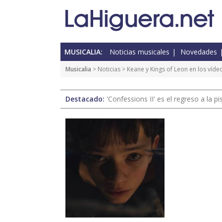
MUSICALIA:
Noticias musicales
Novedades
Musicalia
>
Noticias
> Keane y Kings of Leon en los víd
Destacado:
'Confessions II' es el regreso a la 