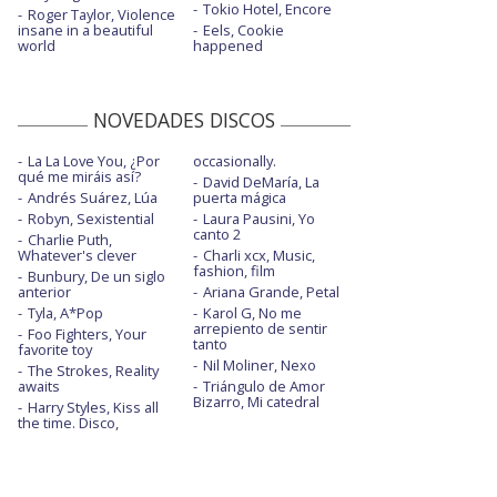
Tokio Hotel, Encore
Roger Taylor, Violence
insane in a beautiful
Eels, Cookie
world
happened
NOVEDADES DISCOS
La La Love You, ¿Por
occasionally.
qué me miráis así?
David DeMaría, La
Andrés Suárez, Lúa
puerta mágica
Robyn, Sexistential
Laura Pausini, Yo
canto 2
Charlie Puth,
Whatever's clever
Charli xcx, Music,
fashion, film
Bunbury, De un siglo
anterior
Ariana Grande, Petal
Tyla, A*Pop
Karol G, No me
arrepiento de sentir
Foo Fighters, Your
tanto
favorite toy
Nil Moliner, Nexo
The Strokes, Reality
awaits
Triángulo de Amor
Bizarro, Mi catedral
Harry Styles, Kiss all
the time. Disco,