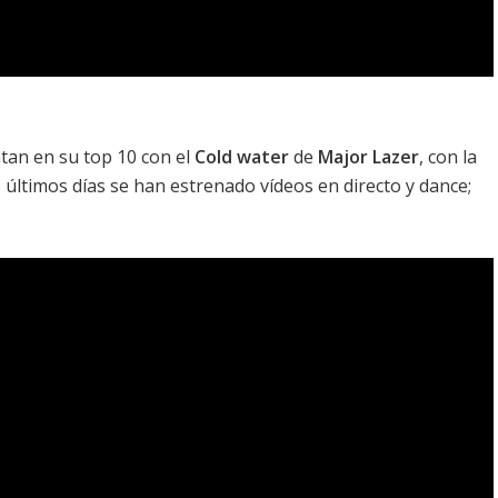
tan en su top 10 con el
Cold water
de
Major Lazer
, con la
os últimos días se han estrenado vídeos en directo y dance;