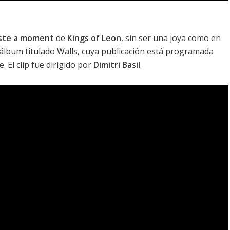
ste a moment
de
Kings of Leon
, sin ser una joya como en
 álbum titulado
Walls
, cuya publicación está programada
 El clip fue dirigido por
Dimitri Basil
.