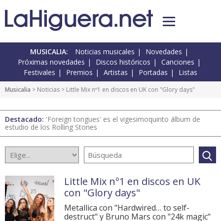
MUSICALIA:
Noticias musicales
Novedades
Próximas novedades
Discos históricos
Canciones
Festivales
Premios
Artistas
Portadas
Listas
Musicalia
>
Noticias
> Little Mix nº1 en discos en UK con "Glory days"
Destacado:
'Foreign tongues' es el vigesimoquinto álbum de
estudio de los Rolling Stones
Little Mix nº1 en discos en UK
con "Glory days"
Metallica con "Hardwired… to self-
destruct" y Bruno Mars con "24k magic"