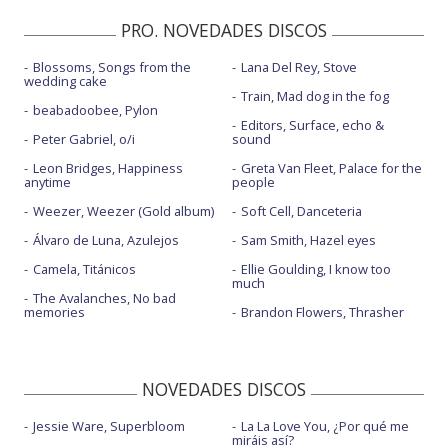
PRO. NOVEDADES DISCOS
Blossoms, Songs from the
Lana Del Rey, Stove
wedding cake
Train, Mad dog in the fog
beabadoobee, Pylon
Editors, Surface, echo &
Peter Gabriel, o/i
sound
Leon Bridges, Happiness
Greta Van Fleet, Palace for the
anytime
people
Weezer, Weezer (Gold album)
Soft Cell, Danceteria
Álvaro de Luna, Azulejos
Sam Smith, Hazel eyes
Camela, Titánicos
Ellie Goulding, I know too
much
The Avalanches, No bad
memories
Brandon Flowers, Thrasher
NOVEDADES DISCOS
Jessie Ware, Superbloom
La La Love You, ¿Por qué me
miráis así?