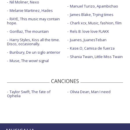
Nil Moliner, Nexo
Manuel Turizo, Apambichao
Melanie Martinez, Hades
James Blake, Trying times
RAYE, This music may contain
hope.
Charli xcx, Music, fashion, film
Gorillaz, The mountain
Rels B: love love FLAKK
Harry Styles, Kiss all the time.
Juanes, JuanesTeban
Disco, occasionally.
Kase.O, Camisa de fuerza
Bunbury, De un siglo anterior
Shania Twain, Little Miss Twain
Muse, The wow! signal
CANCIONES
Taylor Swift, The fate of
Olivia Dean, Man I need
Ophelia