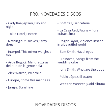
PRO. NOVEDADES DISCOS
Carly Rae Jepsen, Day and
Soft Cell, Danceteria
night
La Casa Azul, Fauna y flora
Tokio Hotel, Encore
subacuática
Nothing but Thieves, Stray
Roger Taylor, Violence insane
dogs
in a beautiful world
Interpol, This mirror weighs a
Sam Smith, Hazel eyes
ton
Blossoms, Songs from the
Arde Bogotá, Manufacturas
wedding cake
del club de la gente sola
Jorja Smith, What are the odds
Alex Warren, Wildchild
Pablo López, El cuatro
Europe, Come this madness
Weezer, Weezer (Gold album)
Jungle, Sunshine
NOVEDADES DISCOS