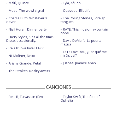
Malú, Quince
Tyla, A*Pop
Muse, The wow! signal
Quevedo, El baifo
Charlie Puth, Whatever's
The Rolling Stones, Foreign
clever
tongues
Niall Horan, Dinner party
RAYE, This music may contain
hope.
Harry Styles, Kiss all the time.
Disco, occasionally.
David DeMaría, La puerta
mágica
Rels B: love love FLAKK
La La Love You, ¿Por qué me
miráis así?
Nil Moliner, Nexo
Juanes, JuanesTeban
Ariana Grande, Petal
The Strokes, Reality awaits
CANCIONES
Rels B, Tu vas sin (fav)
Taylor Swift, The fate of
Ophelia