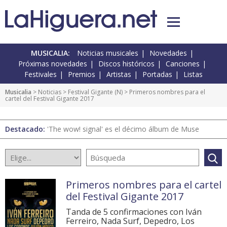
MUSICALIA:
Noticias musicales
Novedades
Próximas novedades
Discos históricos
Canciones
Festivales
Premios
Artistas
Portadas
Listas
Musicalia
>
Noticias
>
Festival Gigante
(
N
) > Primeros nombres para el
cartel del Festival Gigante 2017
Destacado:
'The wow! signal' es el décimo álbum de Muse
Primeros nombres para el cartel
del Festival Gigante 2017
Tanda de 5 confirmaciones con Iván
Ferreiro, Nada Surf, Depedro, Los