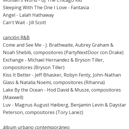
Woman's World - BJ The Chicago Kid
Sleeping With The One I Love - Fantasia
Angel - Lalah Hathaway
Can't Wait - Jill Scott
canción R&B
Come and See Me - J. Brathwaite, Aubrey Graham &
Noah Shebib, compositores (PartyNextDoor con Drake)
Exchange - Michael Hernandez & Bryson Tiller,
compositores (Bryson Tiller)
Kiss It Better - Jeff Bhasker, Robyn Fenty, John-Nathan
Glass & Natalia Noemi, compositores (Rihanna)
Lake By the Ocean - Hod David & Musze, compositores
(Maxwell)
Luv - Magnus August Høiberg, Benjamin Levin & Daystar
Peterson, compositores (Tory Lanez)
álbum urbano contemporáneo