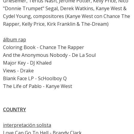
Griesemer, Terius Nash, Jerome Potter, Kelly Price, Nico
"Donnie Trumpet" Segal, Derek Watkins, Kanye West &
Cydel Young, compositores (Kanye West con Chance The
Rapper, Kelly Price, Kirk Franklin & The-Dream)
álbum rap
Coloring Book - Chance The Rapper
And the Anonymous Nobody - De La Soul
Major Key - DJ Khaled
Views - Drake
Blank Face LP - ScHoolboy Q
The Life of Pablo - Kanye West
COUNTRY
interpretación solista
Love Can Go To Hell - Brandy Clark