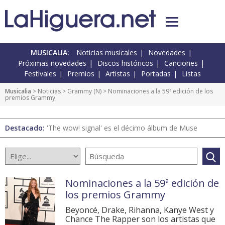
MUSICALIA:
Noticias musicales
Novedades
Próximas novedades
Discos históricos
Canciones
Festivales
Premios
Artistas
Portadas
Listas
Musicalia
>
Noticias
>
Grammy
(
N
) > Nominaciones a la 59ª edición de los
premios Grammy
Destacado:
'The wow! signal' es el décimo álbum de Muse
Nominaciones a la 59ª edición de
los premios Grammy
Beyoncé, Drake, Rihanna, Kanye West y
Chance The Rapper son los artistas que