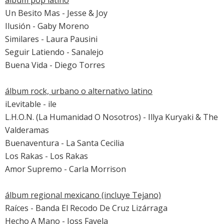
álbum pop latino
Un Besito Mas - Jesse & Joy
Ilusión - Gaby Moreno
Similares - Laura Pausini
Seguir Latiendo - Sanalejo
Buena Vida - Diego Torres
álbum rock, urbano o alternativo latino
iLevitable - ile
L.H.O.N. (La Humanidad O Nosotros) - Illya Kuryaki & The
Valderamas
Buenaventura - La Santa Cecilia
Los Rakas - Los Rakas
Amor Supremo - Carla Morrison
álbum regional mexicano (incluye Tejano)
Raíces - Banda El Recodo De Cruz Lizárraga
Hecho A Mano - Joss Favela