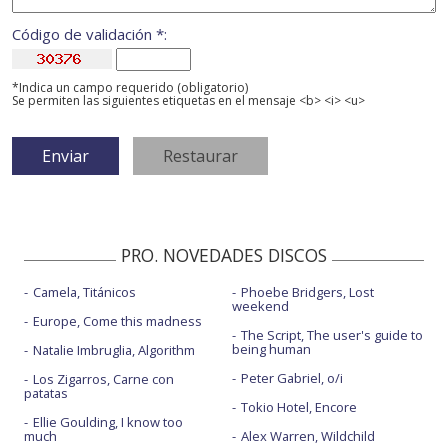
Código de validación *:
*Indica un campo requerido (obligatorio)
Se permiten las siguientes etiquetas en el mensaje <b> <i> <u>
PRO. NOVEDADES DISCOS
Camela, Titánicos
Phoebe Bridgers, Lost
weekend
Europe, Come this madness
The Script, The user's guide to
being human
Natalie Imbruglia, Algorithm
Peter Gabriel, o/i
Los Zigarros, Carne con
patatas
Tokio Hotel, Encore
Ellie Goulding, I know too
much
Alex Warren, Wildchild