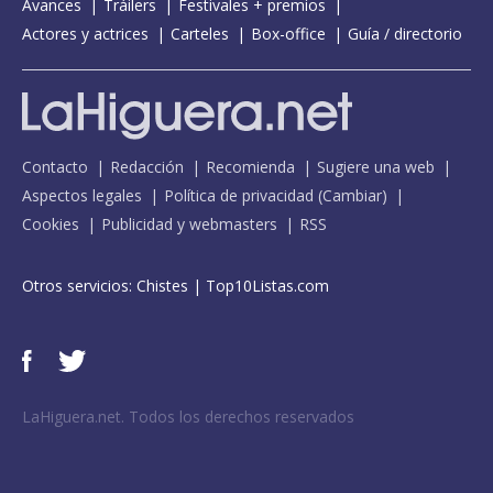
Avances
Tráilers
Festivales + premios
Actores y actrices
Carteles
Box-office
Guía / directorio
Contacto
Redacción
Recomienda
Sugiere una web
Aspectos legales
Política de privacidad
(
Cambiar
)
Cookies
Publicidad y webmasters
RSS
Otros servicios:
Chistes
|
Top10Listas.com
LaHiguera.net. Todos los derechos reservados