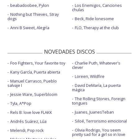
beabadoobee, Pylon
Los Enemigos, Canciones
chulas
Nothing but Thieves, Stray
dogs
Beck, Ride lonesome
Anni B Sweet, Alegría
FLO, Therapy at the club
NOVEDADES DISCOS
Foo Fighters, Your favorite toy
Charlie Puth, Whatever's
clever
Kany García, Puerta abierta
Loreen, Wildfire
Manuel Carrasco, Pueblo
salvaje I
David DeMaría, La puerta
mágica
Jessie Ware, Superbloom
The Rolling Stones, Foreign
tongues
Tyla, A*Pop
Juanes, JuanesTeban
Rels B: love love FLAKK
Siloé, Terrorismo emocional
Andrés Suárez, Lúa
Olivia Rodrigo, You seem
Melendi, Pop rock
pretty sad for a girl so in love