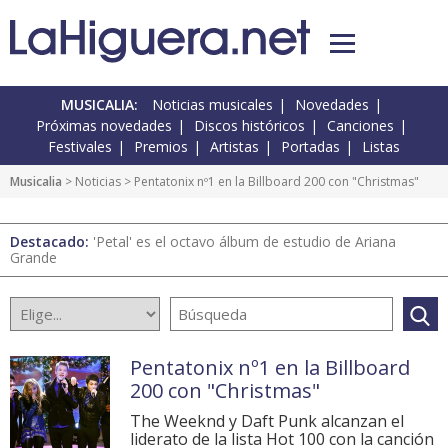
MUSICALIA:
Noticias musicales
Novedades
Próximas novedades
Discos históricos
Canciones
Festivales
Premios
Artistas
Portadas
Listas
Musicalia
>
Noticias
> Pentatonix nº1 en la Billboard 200 con "Christmas"
Destacado:
'Petal' es el octavo álbum de estudio de Ariana
Grande
Pentatonix nº1 en la Billboard
200 con "Christmas"
The Weeknd y Daft Punk alcanzan el
liderato de la lista Hot 100 con la canción