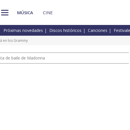
MÚSICA
CINE
Próximas novedades
Discos históricos
Canciones
Festival
rá en los Grammy
pista de baile de Madonna