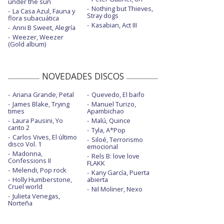
under the sun
Nothing but Thieves,
La Casa Azul, Fauna y
Stray dogs
flora subacuática
Kasabian, Act III
Anni B Sweet, Alegría
Weezer, Weezer
(Gold album)
NOVEDADES DISCOS
Ariana Grande, Petal
Quevedo, El baifo
James Blake, Trying
Manuel Turizo,
times
Apambichao
Laura Pausini, Yo
Malú, Quince
canto 2
Tyla, A*Pop
Carlos Vives, El último
Siloé, Terrorismo
disco Vol. 1
emocional
Madonna,
Rels B: love love
Confessions II
FLAKK
Melendi, Pop rock
Kany García, Puerta
Holly Humberstone,
abierta
Cruel world
Nil Moliner, Nexo
Julieta Venegas,
Norteña