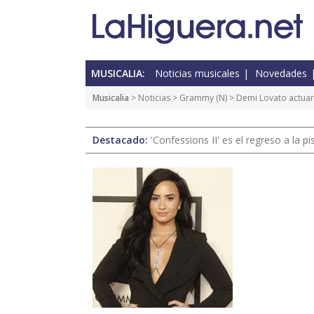
MUSICALIA:
Noticias musicales
Novedades
Musicalia
>
Noticias
>
Grammy
(
N
) > Demi Lovato actua
Destacado:
'Confessions II' es el regreso a la 