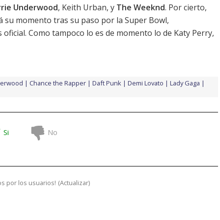
rrie Underwood
,
Keith Urban
, y
The Weeknd
. Por cierto,
 su momento tras su paso por la Super Bowl,
s oficial. Como tampoco lo es de momento
lo de Katy Perry
,
derwood
Chance the Rapper
Daft Punk
Demi Lovato
Lady Gaga
Si
No
s por los usuarios!
(
Actualizar
)