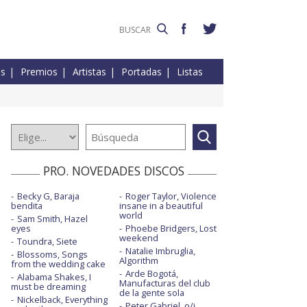
es
Premios
Artistas
Portadas
Listas
PRO. NOVEDADES DISCOS
Becky G, Baraja
Roger Taylor, Violence
bendita
insane in a beautiful
world
Sam Smith, Hazel
eyes
Phoebe Bridgers, Lost
weekend
Toundra, Siete
Natalie Imbruglia,
Blossoms, Songs
Algorithm
from the wedding cake
Arde Bogotá,
Alabama Shakes, I
Manufacturas del club
must be dreaming
de la gente sola
Nickelback, Everything
Peter Gabriel, o/i