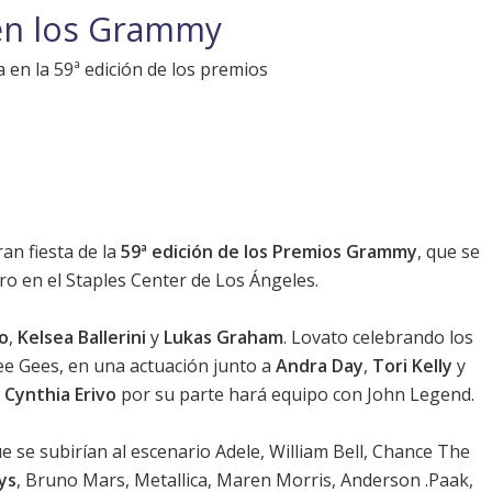
en los Grammy
 en la 59ª edición de los premios
an fiesta de la
59ª edición de los Premios Grammy
, que se
o en el Staples Center de Los Ángeles.
o
,
Kelsea Ballerini
y
Lukas Graham
.
Lovato
celebrando los
ee Gees
, en una actuación junto a
Andra Day
,
Tori Kelly
y
.
Cynthia Erivo
por su parte hará equipo con
John Legend
.
e se subirían al escenario
Adele
, William Bell, Chance The
eys
,
Bruno Mars
,
Metallica
, Maren Morris, Anderson .Paak,