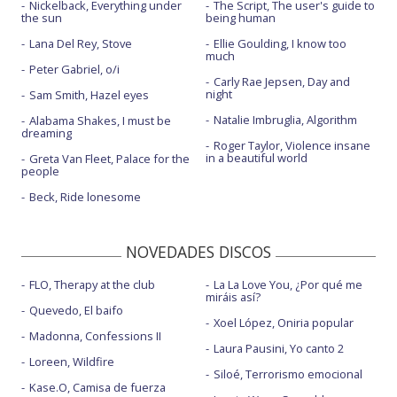
Nickelback, Everything under
The Script, The user's guide to
the sun
being human
Lana Del Rey, Stove
Ellie Goulding, I know too
much
Peter Gabriel, o/i
Carly Rae Jepsen, Day and
night
Sam Smith, Hazel eyes
Natalie Imbruglia, Algorithm
Alabama Shakes, I must be
dreaming
Roger Taylor, Violence insane
in a beautiful world
Greta Van Fleet, Palace for the
people
Beck, Ride lonesome
NOVEDADES DISCOS
FLO, Therapy at the club
La La Love You, ¿Por qué me
miráis así?
Quevedo, El baifo
Xoel López, Oniria popular
Madonna, Confessions II
Laura Pausini, Yo canto 2
Loreen, Wildfire
Siloé, Terrorismo emocional
Kase.O, Camisa de fuerza