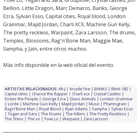
Tove Lo, Tegan and Sara, Grouplove, Crystal castles, Jon
Bellion, Little Dragon, Marc Demarco, Banks, George
Ezra, Sylvan Esso, Capital cities, Royal blood, London
Grammar, Majid Jordan, Charli XCX, Machine Gun Kelly,
The pretty reckless, Warpaint, Zara Larsson, The drums,
Temples, Blossoms, Rag'n'Bone Man, Maggie Mae,
Sampha, y Jain, entre otros muchos.
Más info disponible en la web oficial del evento
.
ARTISTAS RELACIONADOS:
Alt-J
Arcade Fire
BANKS
Blink-182
Capital cities
Chance the Rapper
Charli xcx
Crystal Castles
Foster the People
George Ezra
Glass Animals
London Grammar
Lorde
Machine Gun Kelly
Majid Jordan
Muse
Phantogram
Rag'n'Bone Man
Royal Blood
Ryan Adams
Sampha
Sylvan Esso
Tegan and Sara
The Drums
The Killers
The Pretty Reckless
The Shins
The xx
Tove Lo
Warpaint
Zara Larsson