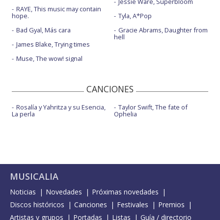
Jessie Ware, Superbloom
RAYE, This music may contain
hope.
Tyla, A*Pop
Bad Gyal, Más cara
Gracie Abrams, Daughter from
hell
James Blake, Trying times
Muse, The wow! signal
CANCIONES
Rosalía y Yahritza y su Esencia,
Taylor Swift, The fate of
La perla
Ophelia
MUSICALIA
Noticias
Novedades
Próximas novedades
Discos históricos
Canciones
Festivales
Premios
Artistas y grupos
Portadas
Listas
Guía / directorio