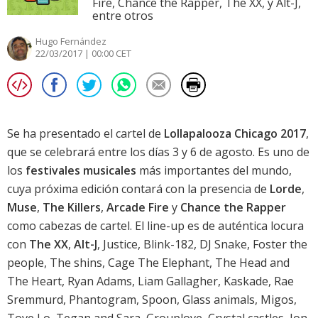
Fire, Chance the Rapper, The XX, y Alt-J,
entre otros
Hugo Fernández
22/03/2017 | 00:00 CET
Se ha presentado el cartel de
Lollapalooza Chicago 2017
,
que se celebrará entre los días 3 y 6 de agosto. Es uno de
los
festivales musicales
más importantes del mundo,
cuya próxima edición contará con la presencia de
Lorde
,
Muse
,
The Killers
,
Arcade Fire
y
Chance the Rapper
como cabezas de cartel. El line-up es de auténtica locura
con
The XX
,
Alt-J
, Justice, Blink-182, DJ Snake, Foster the
people, The shins, Cage The Elephant, The Head and
The Heart, Ryan Adams, Liam Gallagher, Kaskade, Rae
Sremmurd, Phantogram, Spoon, Glass animals, Migos,