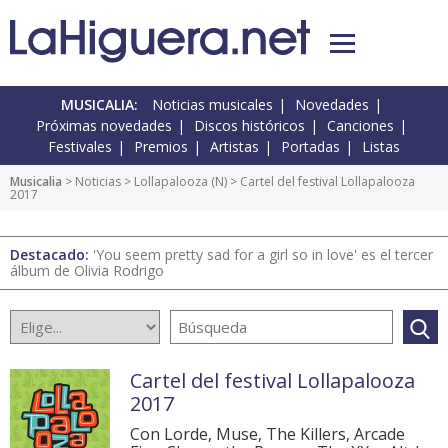
MUSICALIA:
Noticias musicales
Novedades
Próximas novedades
Discos históricos
Canciones
Festivales
Premios
Artistas
Portadas
Listas
Musicalia
>
Noticias
>
Lollapalooza
(
N
) > Cartel del festival Lollapalooza
2017
Destacado:
'You seem pretty sad for a girl so in love' es el tercer
álbum de Olivia Rodrigo
Cartel del festival Lollapalooza
2017
Con Lorde, Muse, The Killers, Arcade