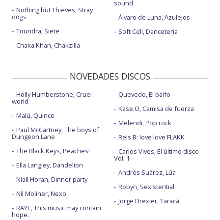
sound
Nothing but Thieves, Stray
dogs
Álvaro de Luna, Azulejos
Toundra, Siete
Soft Cell, Danceteria
Chaka Khan, Chakzilla
NOVEDADES DISCOS
Holly Humberstone, Cruel
Quevedo, El baifo
world
Kase.O, Camisa de fuerza
Malú, Quince
Melendi, Pop rock
Paul McCartney, The boys of
Dungeon Lane
Rels B: love love FLAKK
The Black Keys, Peaches!
Carlos Vives, El último disco
Vol. 1
Ella Langley, Dandelion
Andrés Suárez, Lúa
Niall Horan, Dinner party
Robyn, Sexistential
Nil Moliner, Nexo
Jorge Drexler, Taracá
RAYE, This music may contain
hope.