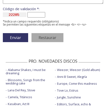
Código de validación *:
*Indica un campo requerido (obligatorio)
Se permiten las siguientes etiquetas en el mensaje <b> <i> <u>
PRO. NOVEDADES DISCOS
Alabama Shakes, I must be
Weezer, Weezer (Gold album)
dreaming
Anni B Sweet, Alegría
Blossoms, Songs from the
wedding cake
Europe, Come this madness
Lana Del Rey, Stove
Tove Lo, Estrus
Camela, Titánicos
Jungle, Sunshine
Kasabian, Act III
Editors, Surface, echo &