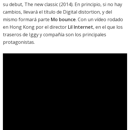
su debut,
The new classic
(2014). En principio, si no hay
cambios, llevará el título de
Digital distortion
, y del
mismo formará parte
Mo bounce
. Con un vídeo rodado
en Hong Kong por el director
Lil Internet
, en el que los
traseros de Iggy y compañía son los principales
protagonistas.