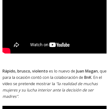
Rápido, brusco, violento
es lo nuevo de
Juan Magan
, que
para la ocasión contó con la colaboración de
BnK
. En el
vídeo se pretende mostrar la
"la realidad de muchas
mujeres y su lucha interior ante la decisión de ser
madres"
.