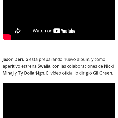
Jason Derulo
está preparando nuevo álbum, y como
aperitivo estrena
Swalla
, con las colaboraciones de
Nicki
Minaj
y
Ty Dolla $ign
. El vídeo oficial lo dirigió
Gil Green
.