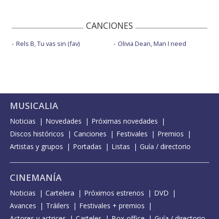
CANCIONES
Rels B, Tu vas sin (fav)
Olivia Dean, Man I need
MUSICALIA
Noticias
Novedades
Próximas novedades
Discos históricos
Canciones
Festivales
Premios
Artistas y grupos
Portadas
Listas
Guía / directorio
CINEMANÍA
Noticias
Cartelera
Próximos estrenos
DVD
Avances
Tráilers
Festivales + premios
Actores y actrices
Carteles
Box-office
Guía / directorio