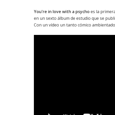
You're in love with a psycho
es la primer
en un sexto álbum de estudio que se publica
Con un vídeo un tanto cómico ambientado 