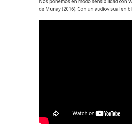
Nos ponemos en modo sensibilidad con
V
de
Munay
(2016). Con un audiovisual en b