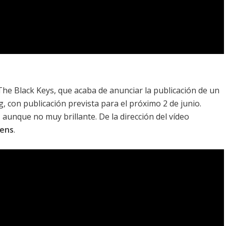
 The Black Keys, que acaba de anunciar la publicación de un
g
, con publicación prevista para el próximo 2 de junio.
 aunque no muy brillante. De la dirección del vídeo
ens
.