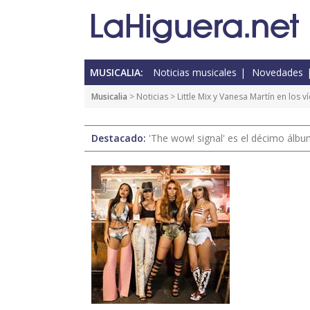
MUSICALIA:
Noticias musicales
Novedades
Musicalia
>
Noticias
> Little Mix y Vanesa Martín en los 
Destacado:
'The wow! signal' es el décimo álb