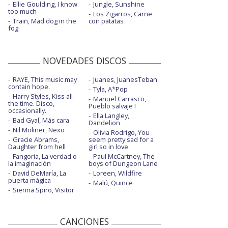
Ellie Goulding, I know
Jungle, Sunshine
too much
Los Zigarros, Carne
Train, Mad dog in the
con patatas
fog
NOVEDADES DISCOS
RAYE, This music may
Juanes, JuanesTeban
contain hope.
Tyla, A*Pop
Harry Styles, Kiss all
Manuel Carrasco,
the time. Disco,
Pueblo salvaje I
occasionally.
Ella Langley,
Bad Gyal, Más cara
Dandelion
Nil Moliner, Nexo
Olivia Rodrigo, You
Gracie Abrams,
seem pretty sad for a
Daughter from hell
girl so in love
Fangoria, La verdad o
Paul McCartney, The
la imaginación
boys of Dungeon Lane
David DeMaría, La
Loreen, Wildfire
puerta mágica
Malú, Quince
Sienna Spiro, Visitor
CANCIONES