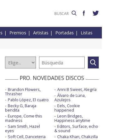
es
Premios
Artistas
Portadas
Listas
PRO. NOVEDADES DISCOS
Brandon Flowers,
Anni B Sweet, Alegría
Thrasher
Álvaro de Luna,
Pablo López, El cuatro
Azulejos
Becky G, Baraja
Eels, Cookie
bendita
happened
Europe, Come this
Leon Bridges,
madness
Happiness anytime
Sam Smith, Hazel
Editors, Surface, echo
eyes
& sound
Soft Cell, Danceteria
Chaka Khan, Chakzilla