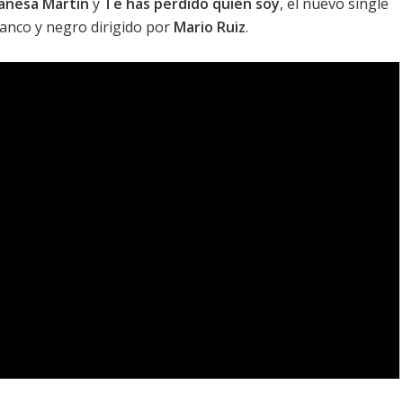
anesa Martín
y
Te has perdido quién soy
, el nuevo single
lanco y negro dirigido por
Mario Ruiz
.