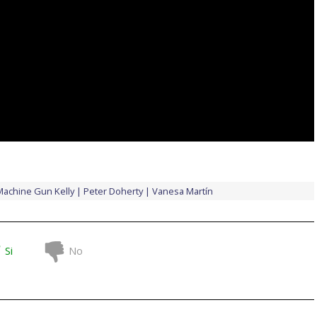
Machine Gun Kelly
Peter Doherty
Vanesa Martín
Si
No