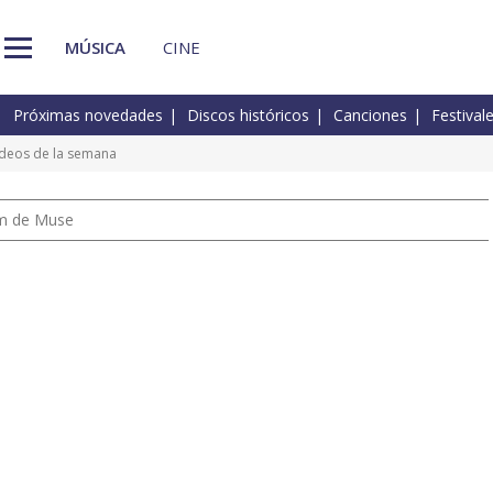
MÚSICA
CINE
Próximas novedades
Discos históricos
Canciones
Festival
vídeos de la semana
um de Muse