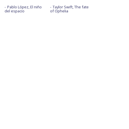
Pablo López, El niño
Taylor Swift, The fate
del espacio
of Ophelia