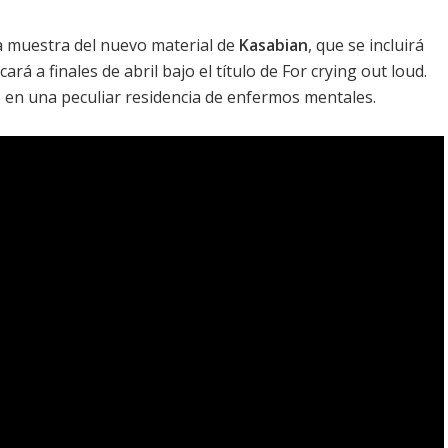
a muestra del nuevo material de
Kasabian
, que se incluirá
rá a finales de abril bajo el título de
For crying out loud
.
en una peculiar residencia de enfermos mentales.