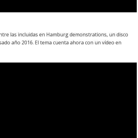
ntre las incluidas en
Hamburg demonstrations
, un disco
asado año 2016. El tema cuenta ahora con un vídeo en