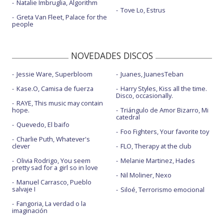
Natalie Imbruglia, Algorithm
Tove Lo, Estrus
Greta Van Fleet, Palace for the
people
NOVEDADES DISCOS
Jessie Ware, Superbloom
Juanes, JuanesTeban
Kase.O, Camisa de fuerza
Harry Styles, Kiss all the time.
Disco, occasionally.
RAYE, This music may contain
hope.
Triángulo de Amor Bizarro, Mi
catedral
Quevedo, El baifo
Foo Fighters, Your favorite toy
Charlie Puth, Whatever's
clever
FLO, Therapy at the club
Olivia Rodrigo, You seem
Melanie Martinez, Hades
pretty sad for a girl so in love
Nil Moliner, Nexo
Manuel Carrasco, Pueblo
salvaje I
Siloé, Terrorismo emocional
Fangoria, La verdad o la
imaginación