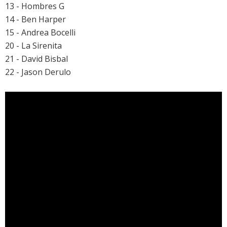
13 - Hombres G
14 - Ben Harper
15 - Andrea Bocelli
20 - La Sirenita
21 - David Bisbal
22 - Jason Derulo