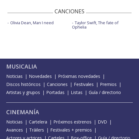
CANCIONES
Olivia Dean, Man I need
Taylor Swift, The fate of
Ophelia
MUSICALIA
Noticias
Novedades
Próximas novedades
Discos históricos
Canciones
Festivales
Premios
Artistas y grupos
Portadas
Listas
Guía / directorio
CINEMANÍA
Noticias
Cartelera
Próximos estrenos
DVD
Avances
Tráilers
Festivales + premios
Actores y actrices
Carteles
Box-office
Guía / directorio