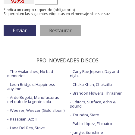
*Indica un campo requerido (obligatorio)
Se permiten las siguientes etiquetas en el mensaje <b> <i> <u>
PRO. NOVEDADES DISCOS
The Avalanches, No bad
Carly Rae Jepsen, Day and
memories
night
Leon Bridges, Happiness
Chaka Khan, Chakzilla
anytime
Brandon Flowers, Thrasher
Arde Bogotá, Manufacturas
del club de la gente sola
Editors, Surface, echo &
sound
Weezer, Weezer (Gold album)
Toundra, Siete
Kasabian, Act III
Pablo López, El cuatro
Lana Del Rey, Stove
Jungle, Sunshine