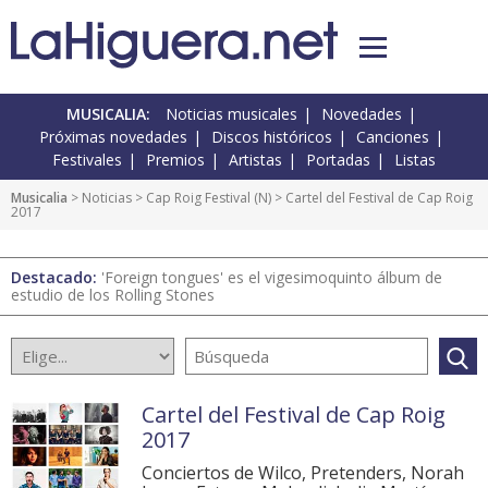
MUSICALIA:
Noticias musicales
Novedades
Próximas novedades
Discos históricos
Canciones
Festivales
Premios
Artistas
Portadas
Listas
Musicalia
>
Noticias
>
Cap Roig Festival
(
N
) > Cartel del Festival de Cap Roig
2017
Destacado:
'Foreign tongues' es el vigesimoquinto álbum de
estudio de los Rolling Stones
Cartel del Festival de Cap Roig
2017
Conciertos de Wilco, Pretenders, Norah