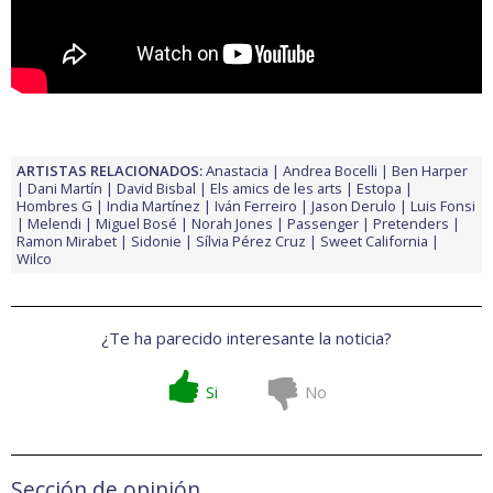
ARTISTAS RELACIONADOS:
Anastacia
Andrea Bocelli
Ben Harper
Dani Martín
David Bisbal
Els amics de les arts
Estopa
Hombres G
India Martínez
Iván Ferreiro
Jason Derulo
Luis Fonsi
Melendi
Miguel Bosé
Norah Jones
Passenger
Pretenders
Ramon Mirabet
Sidonie
Sílvia Pérez Cruz
Sweet California
Wilco
¿Te ha parecido interesante la noticia?
Si
No
Sección de opinión