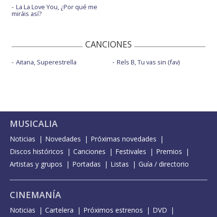
La La Love You, ¿Por qué me
miráis así?
CANCIONES
Aitana, Superestrella
Rels B, Tu vas sin (fav)
MUSICALIA
Noticias
Novedades
Próximas novedades
Discos históricos
Canciones
Festivales
Premios
Artistas y grupos
Portadas
Listas
Guía / directorio
CINEMANÍA
Noticias
Cartelera
Próximos estrenos
DVD