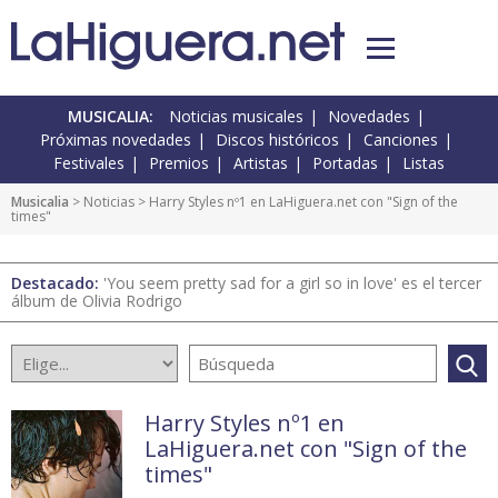
MUSICALIA:
Noticias musicales
Novedades
Próximas novedades
Discos históricos
Canciones
Festivales
Premios
Artistas
Portadas
Listas
Musicalia
>
Noticias
> Harry Styles nº1 en LaHiguera.net con "Sign of the
times"
Destacado:
'You seem pretty sad for a girl so in love' es el tercer
álbum de Olivia Rodrigo
Harry Styles nº1 en
LaHiguera.net con "Sign of the
times"