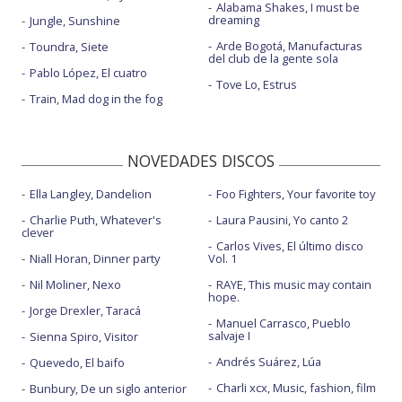
Alabama Shakes, I must be
dreaming
Jungle, Sunshine
Arde Bogotá, Manufacturas
Toundra, Siete
del club de la gente sola
Pablo López, El cuatro
Tove Lo, Estrus
Train, Mad dog in the fog
NOVEDADES DISCOS
Ella Langley, Dandelion
Foo Fighters, Your favorite toy
Charlie Puth, Whatever's
Laura Pausini, Yo canto 2
clever
Carlos Vives, El último disco
Niall Horan, Dinner party
Vol. 1
Nil Moliner, Nexo
RAYE, This music may contain
hope.
Jorge Drexler, Taracá
Manuel Carrasco, Pueblo
salvaje I
Sienna Spiro, Visitor
Andrés Suárez, Lúa
Quevedo, El baifo
Charli xcx, Music, fashion, film
Bunbury, De un siglo anterior