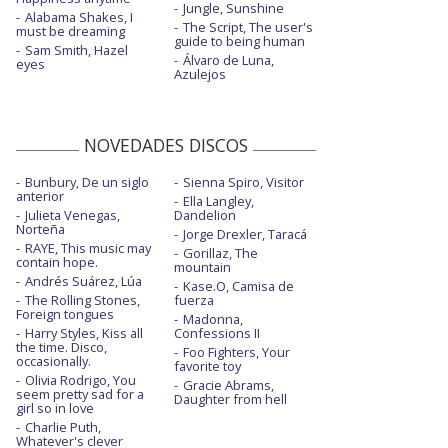
Jungle, Sunshine
Alabama Shakes, I
The Script, The user's
must be dreaming
guide to being human
Sam Smith, Hazel
Álvaro de Luna,
eyes
Azulejos
NOVEDADES DISCOS
Bunbury, De un siglo
Sienna Spiro, Visitor
anterior
Ella Langley,
Julieta Venegas,
Dandelion
Norteña
Jorge Drexler, Taracá
RAYE, This music may
Gorillaz, The
contain hope.
mountain
Andrés Suárez, Lúa
Kase.O, Camisa de
The Rolling Stones,
fuerza
Foreign tongues
Madonna,
Harry Styles, Kiss all
Confessions II
the time. Disco,
Foo Fighters, Your
occasionally.
favorite toy
Olivia Rodrigo, You
Gracie Abrams,
seem pretty sad for a
Daughter from hell
girl so in love
Charlie Puth,
Whatever's clever