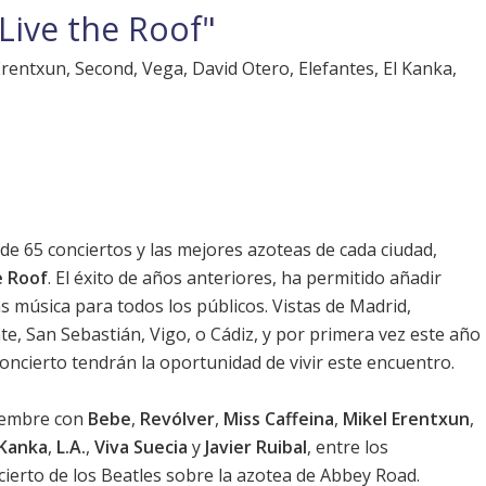
Live the Roof"
rentxun, Second, Vega, David Otero, Elefantes, El Kanka,
 de 65 conciertos y las mejores azoteas de cada ciudad,
e Roof
. El éxito de años anteriores, ha permitido añadir
s música para todos los públicos. Vistas de Madrid,
nte, San Sebastián, Vigo, o Cádiz, y por primera vez este año
oncierto tendrán la oportunidad de vivir este encuentro.
tiembre con
Bebe
,
Revólver
,
Miss Caffeina
,
Mikel Erentxun
,
 Kanka
,
L.A.
,
Viva Suecia
y
Javier Ruibal
, entre los
ncierto de los Beatles sobre la azotea de Abbey Road.