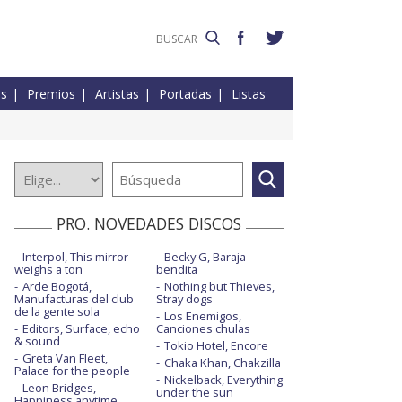
es
Premios
Artistas
Portadas
Listas
PRO. NOVEDADES DISCOS
Interpol, This mirror
Becky G, Baraja
weighs a ton
bendita
Arde Bogotá,
Nothing but Thieves,
Manufacturas del club
Stray dogs
de la gente sola
Los Enemigos,
Editors, Surface, echo
Canciones chulas
& sound
Tokio Hotel, Encore
Greta Van Fleet,
Chaka Khan, Chakzilla
Palace for the people
Nickelback, Everything
Leon Bridges,
under the sun
Happiness anytime