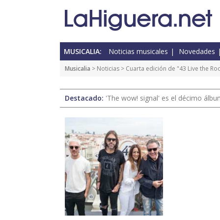
MUSICALIA:
Noticias musicales
Novedades
Musicalia
>
Noticias
> Cuarta edición de "43 Live the Ro
Destacado:
'The wow! signal' es el décimo álb