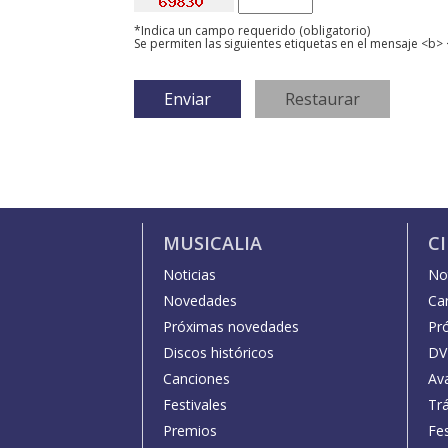
*Indica un campo requerido (obligatorio)
Se permiten las siguientes etiquetas en el mensaje <b> 
MUSICALIA
C
Noticias
Not
Novedades
Car
Próximas novedades
Pr
Discos históricos
DV
Canciones
Av
Festivales
Trá
Premios
Fe