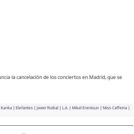
nuncia la cancelación de los conciertos en Madrid, que se
l Kanka
Elefantes
Javier Ruibal
L.A.
Mikel Erentxun
Miss Caffeina