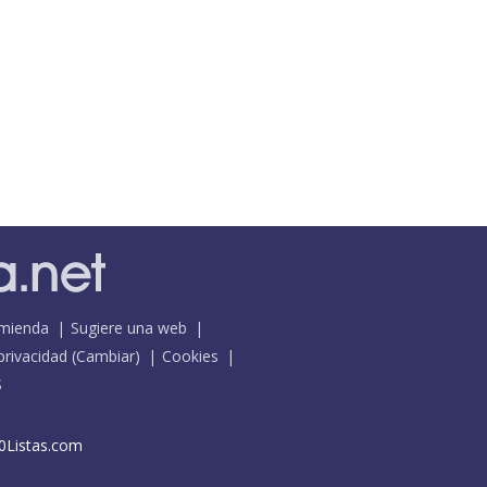
mienda
Sugiere una web
 privacidad
(
Cambiar
)
Cookies
S
0Listas.com