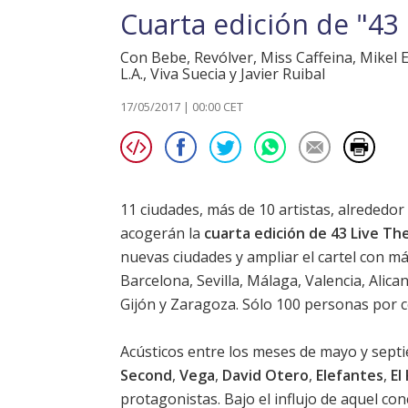
Cuarta edición de "43 
Con Bebe, Revólver, Miss Caffeina, Mikel E
L.A., Viva Suecia y Javier Ruibal
17/05/2017 | 00:00 CET
11 ciudades, más de 10 artistas, alrededor
acogerán la
cuarta edición de 43 Live Th
nuevas ciudades y ampliar el cartel con má
Barcelona, Sevilla, Málaga, Valencia, Alica
Gijón y Zaragoza. Sólo 100 personas por c
Acústicos entre los meses de mayo y sep
Second
,
Vega
,
David Otero
,
Elefantes
,
El
protagonistas. Bajo el influjo de aquel co