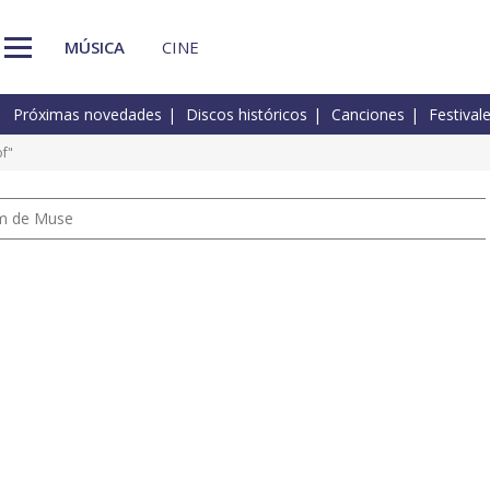
MÚSICA
CINE
Próximas novedades
Discos históricos
Canciones
Festival
of"
um de Muse