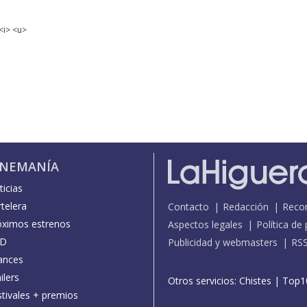
<i> <u>
INEMANÍA
icias
telera
Contacto
Redacción
Reco
óximos estrenos
Aspectos legales
Política de
D
Publicidad y webmasters
RS
ances
ilers
Otros servicios:
Chistes
|
Top1
stivales + premios