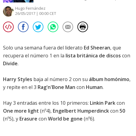
Hugo Fernández
26/05/2017 | 00:00 CET
Solo una semana fuera del liderato
Ed Sheeran
, que
recupera el número 1 en la
lista británica de discos
con
Divide
.
Harry Styles
baja al número 2 con su
álbum homónimo
,
y repite en el 3
Rag'n'Bone Man
con
Human
.
Hay 3 entradas entre los 10 primeros:
Linkin Park
con
One more light
(nº4),
Engelbert Humperdinck
con
50
(nº5), y
Erasure
con
World be gone
(nº6).