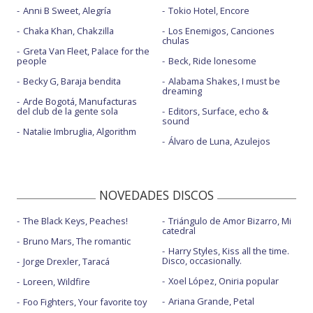
Anni B Sweet, Alegría
Tokio Hotel, Encore
Chaka Khan, Chakzilla
Los Enemigos, Canciones
chulas
Greta Van Fleet, Palace for the
people
Beck, Ride lonesome
Becky G, Baraja bendita
Alabama Shakes, I must be
dreaming
Arde Bogotá, Manufacturas
del club de la gente sola
Editors, Surface, echo &
sound
Natalie Imbruglia, Algorithm
Álvaro de Luna, Azulejos
NOVEDADES DISCOS
The Black Keys, Peaches!
Triángulo de Amor Bizarro, Mi
catedral
Bruno Mars, The romantic
Harry Styles, Kiss all the time.
Disco, occasionally.
Jorge Drexler, Taracá
Xoel López, Oniria popular
Loreen, Wildfire
Ariana Grande, Petal
Foo Fighters, Your favorite toy