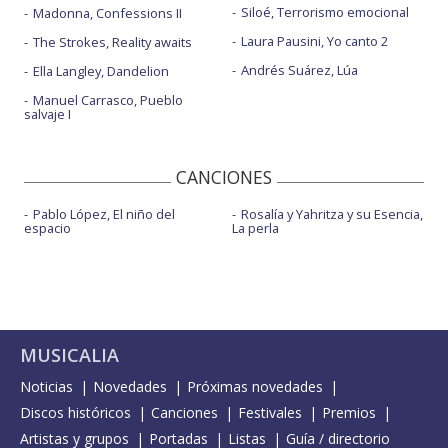
Siloé, Terrorismo emocional
Madonna, Confessions II
Laura Pausini, Yo canto 2
The Strokes, Reality awaits
Andrés Suárez, Lúa
Ella Langley, Dandelion
Manuel Carrasco, Pueblo
salvaje I
CANCIONES
Pablo López, El niño del
Rosalía y Yahritza y su Esencia,
espacio
La perla
MUSICALIA
Noticias
Novedades
Próximas novedades
Discos históricos
Canciones
Festivales
Premios
Artistas y grupos
Portadas
Listas
Guía / directorio