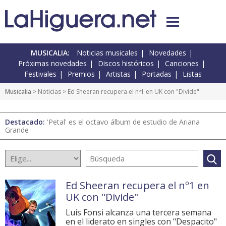
MUSICALIA:
Noticias musicales
Novedades
Próximas novedades
Discos históricos
Canciones
Festivales
Premios
Artistas
Portadas
Listas
Musicalia
>
Noticias
> Ed Sheeran recupera el nº1 en UK con "Divide"
Destacado:
'Petal' es el octavo álbum de estudio de Ariana
Grande
Ed Sheeran recupera el nº1 en
UK con "Divide"
Luis Fonsi alcanza una tercera semana
en el liderato en singles con "Despacito"