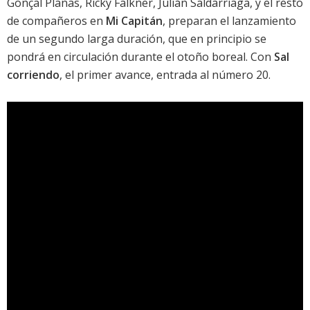
Gonçal Planas, Ricky Falkner, Julián Saldarriaga, y el resto
de compañeros en
Mi Capitán
, preparan el lanzamiento
de un segundo larga duración, que en principio se
pondrá en circulación durante el otoño boreal. Con
Sal
corriendo
, el primer avance, entrada al número 20.