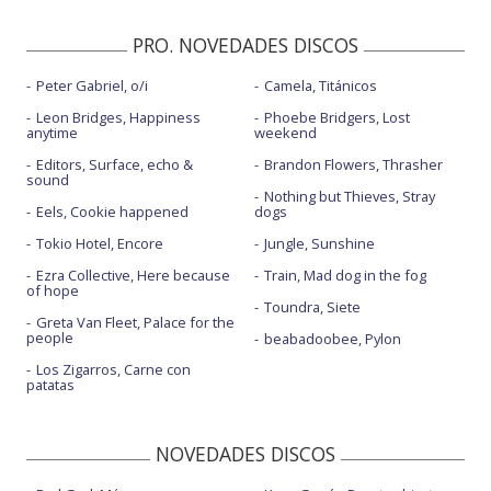
PRO. NOVEDADES DISCOS
Peter Gabriel, o/i
Camela, Titánicos
Leon Bridges, Happiness
Phoebe Bridgers, Lost
anytime
weekend
Editors, Surface, echo &
Brandon Flowers, Thrasher
sound
Nothing but Thieves, Stray
Eels, Cookie happened
dogs
Tokio Hotel, Encore
Jungle, Sunshine
Ezra Collective, Here because
Train, Mad dog in the fog
of hope
Toundra, Siete
Greta Van Fleet, Palace for the
people
beabadoobee, Pylon
Los Zigarros, Carne con
patatas
NOVEDADES DISCOS