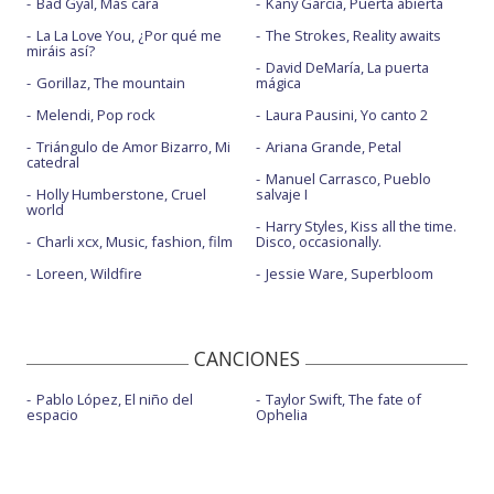
Bad Gyal, Más cara
Kany García, Puerta abierta
La La Love You, ¿Por qué me
The Strokes, Reality awaits
miráis así?
David DeMaría, La puerta
Gorillaz, The mountain
mágica
Melendi, Pop rock
Laura Pausini, Yo canto 2
Triángulo de Amor Bizarro, Mi
Ariana Grande, Petal
catedral
Manuel Carrasco, Pueblo
Holly Humberstone, Cruel
salvaje I
world
Harry Styles, Kiss all the time.
Charli xcx, Music, fashion, film
Disco, occasionally.
Loreen, Wildfire
Jessie Ware, Superbloom
CANCIONES
Pablo López, El niño del
Taylor Swift, The fate of
espacio
Ophelia