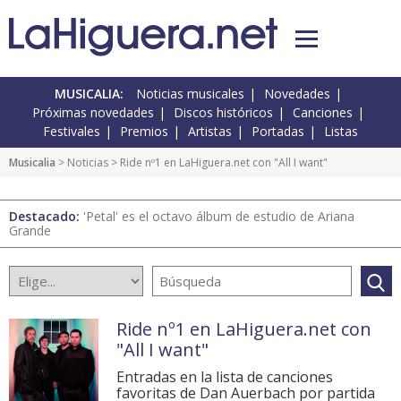
MUSICALIA:
Noticias musicales
Novedades
Próximas novedades
Discos históricos
Canciones
Festivales
Premios
Artistas
Portadas
Listas
Musicalia
>
Noticias
> Ride nº1 en LaHiguera.net con "All I want"
Destacado:
'Petal' es el octavo álbum de estudio de Ariana
Grande
Ride nº1 en LaHiguera.net con
"All I want"
Entradas en la lista de canciones
favoritas de Dan Auerbach por partida