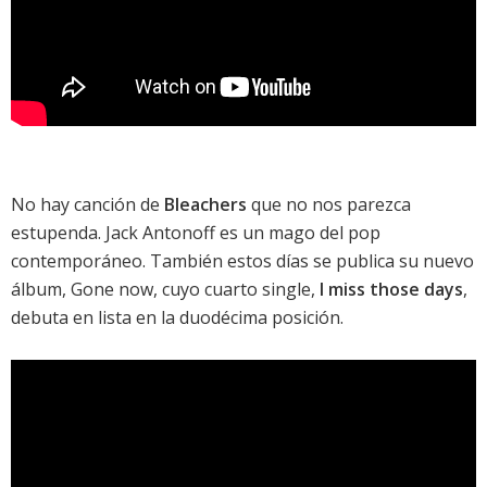
No hay canción de
Bleachers
que no nos parezca
estupenda. Jack Antonoff es un mago del pop
contemporáneo. También estos días se publica su nuevo
álbum,
Gone now
, cuyo cuarto single,
I miss those days
,
debuta en lista en la duodécima posición.