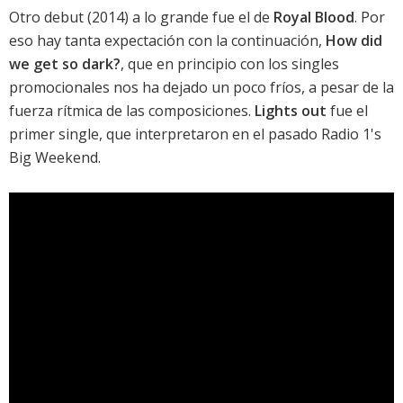
Otro
debut
(2014) a lo grande fue el de
Royal Blood
. Por
eso hay tanta expectación con la continuación,
How did
we get so dark?
, que en principio con los singles
promocionales nos ha dejado un poco fríos, a pesar de la
fuerza rítmica de las composiciones.
Lights out
fue el
primer single, que interpretaron en el pasado Radio 1's
Big Weekend.