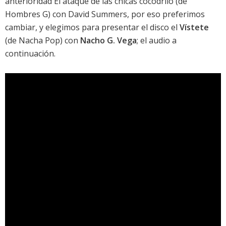
anterioridad
El ataque de las chicas cocodrilo
(de
Hombres G) con David Summers, por eso preferimos
cambiar, y elegimos para presentar el disco el
Vístete
(de Nacha Pop) con
Nacho G. Vega
; el audio a
continuación.