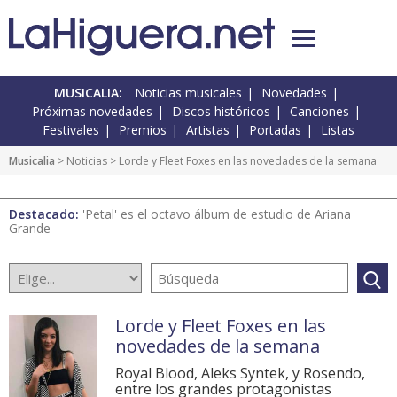
MUSICALIA:
Noticias musicales
Novedades
Próximas novedades
Discos históricos
Canciones
Festivales
Premios
Artistas
Portadas
Listas
Musicalia
>
Noticias
> Lorde y Fleet Foxes en las novedades de la semana
Destacado:
'Petal' es el octavo álbum de estudio de Ariana
Grande
Lorde y Fleet Foxes en las
novedades de la semana
Royal Blood, Aleks Syntek, y Rosendo,
entre los grandes protagonistas