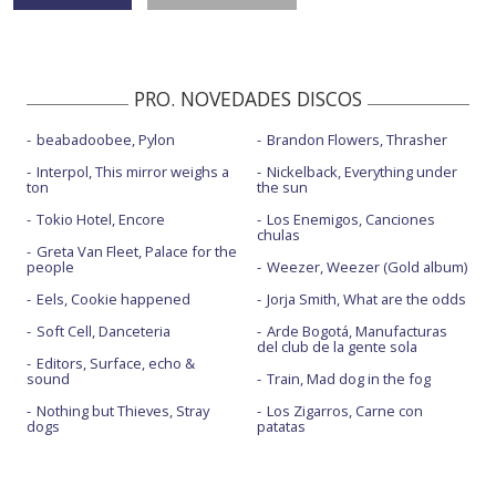
PRO. NOVEDADES DISCOS
beabadoobee, Pylon
Brandon Flowers, Thrasher
Interpol, This mirror weighs a
Nickelback, Everything under
ton
the sun
Tokio Hotel, Encore
Los Enemigos, Canciones
chulas
Greta Van Fleet, Palace for the
people
Weezer, Weezer (Gold album)
Eels, Cookie happened
Jorja Smith, What are the odds
Soft Cell, Danceteria
Arde Bogotá, Manufacturas
del club de la gente sola
Editors, Surface, echo &
sound
Train, Mad dog in the fog
Nothing but Thieves, Stray
Los Zigarros, Carne con
dogs
patatas