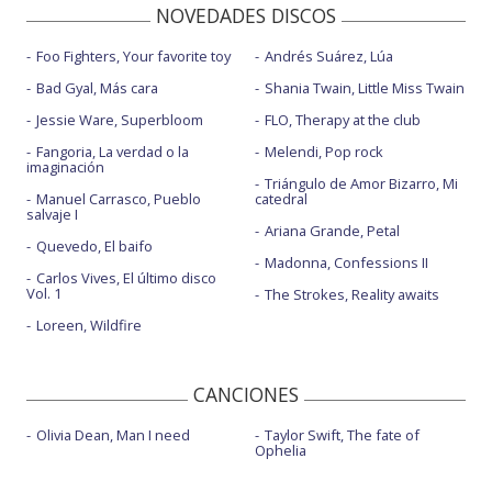
NOVEDADES DISCOS
Foo Fighters, Your favorite toy
Andrés Suárez, Lúa
Bad Gyal, Más cara
Shania Twain, Little Miss Twain
Jessie Ware, Superbloom
FLO, Therapy at the club
Fangoria, La verdad o la
Melendi, Pop rock
imaginación
Triángulo de Amor Bizarro, Mi
Manuel Carrasco, Pueblo
catedral
salvaje I
Ariana Grande, Petal
Quevedo, El baifo
Madonna, Confessions II
Carlos Vives, El último disco
Vol. 1
The Strokes, Reality awaits
Loreen, Wildfire
CANCIONES
Olivia Dean, Man I need
Taylor Swift, The fate of
Ophelia