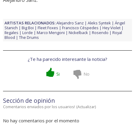
Alejandro Sanz
.
ARTISTAS RELACIONADOS:
Alejandro Sanz
Aleks Syntek
Ángel
Stanich
Big Boi
Fleet Foxes
Francisco Céspedes
Hey Violet
Ilegales
Lorde
Marco Mengoni
Nickelback
Rosendo
Royal
Blood
The Drums
¿Te ha parecido interesante la noticia?
Si
No
Sección de opinión
Comentarios enviados por los usuarios!
(
Actualizar
)
No hay comentarios por el momento