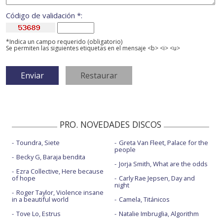
Código de validación *:
*Indica un campo requerido (obligatorio)
Se permiten las siguientes etiquetas en el mensaje <b> <i> <u>
PRO. NOVEDADES DISCOS
Toundra, Siete
Greta Van Fleet, Palace for the
people
Becky G, Baraja bendita
Jorja Smith, What are the odds
Ezra Collective, Here because
of hope
Carly Rae Jepsen, Day and
night
Roger Taylor, Violence insane
in a beautiful world
Camela, Titánicos
Tove Lo, Estrus
Natalie Imbruglia, Algorithm