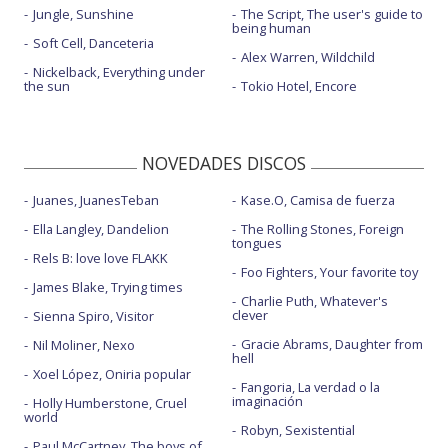
Jungle, Sunshine
The Script, The user's guide to
being human
Soft Cell, Danceteria
Alex Warren, Wildchild
Nickelback, Everything under
the sun
Tokio Hotel, Encore
NOVEDADES DISCOS
Juanes, JuanesTeban
Kase.O, Camisa de fuerza
Ella Langley, Dandelion
The Rolling Stones, Foreign
tongues
Rels B: love love FLAKK
Foo Fighters, Your favorite toy
James Blake, Trying times
Charlie Puth, Whatever's
clever
Sienna Spiro, Visitor
Gracie Abrams, Daughter from
Nil Moliner, Nexo
hell
Xoel López, Oniria popular
Fangoria, La verdad o la
imaginación
Holly Humberstone, Cruel
world
Robyn, Sexistential
Paul McCartney, The boys of