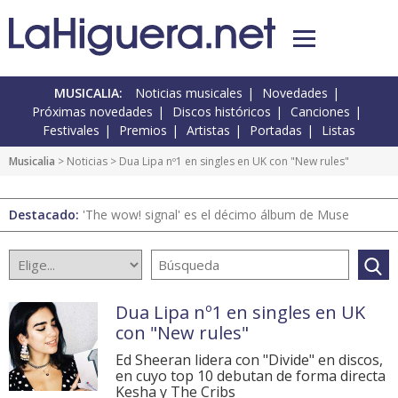
MUSICALIA:
Noticias musicales
Novedades
Próximas novedades
Discos históricos
Canciones
Festivales
Premios
Artistas
Portadas
Listas
Musicalia
>
Noticias
> Dua Lipa nº1 en singles en UK con "New rules"
Destacado:
'The wow! signal' es el décimo álbum de Muse
Dua Lipa nº1 en singles en UK
con "New rules"
Ed Sheeran lidera con "Divide" en discos,
en cuyo top 10 debutan de forma directa
Kesha y The Cribs