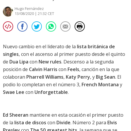
Hugo Fernández
13/08/2020 | 21:32 CET
Nuevo cambio en el liderato de la
lista británica de
singles
, con el ascenso al primer puesto desde el quinto
de
Dua Lipa
con
New rules
. Descenso a la segunda
posición de
Calvin Harris
con
Feels
, canción en la que
colaboran
Pharrell Williams
,
Katy Perry
, y
Big Sean
. El
podio lo completan en el número 3,
French Montana
y
Swae Lee
con
Unforgettable
.
Ed Sheeran
mantiene en esta ocasión el primer puesto
de la
lista de discos
con
Divide
. Número 2 para
Elvis
Presley
con
The 50 greatest hits
, la semana que se