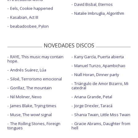
David Bisbal, Eternos
Eels, Cookie happened
Natalie Imbruglia, Algorithm
Kasabian, Act III
beabadoobee, Pylon
NOVEDADES DISCOS
RAYE, This music may contain
Kany García, Puerta abierta
hope.
Manuel Turizo, Apambichao
Andrés Suárez, Lúa
Niall Horan, Dinner party
Siloé, Terrorismo emocional
Triángulo de Amor Bizarro, Mi
Gorillaz, The mountain
catedral
Nil Moliner, Nexo
Ariana Grande, Petal
James Blake, Trying times
Jorge Drexler, Taracá
Muse, The wow! signal
Shania Twain, Little Miss Twain
The Rolling Stones, Foreign
Gracie Abrams, Daughter from
tongues
hell