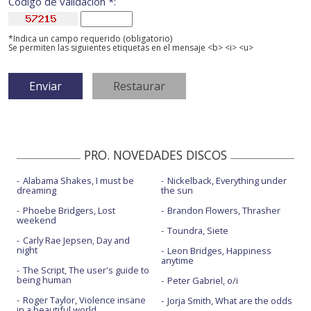
Código de validación *:
*Indica un campo requerido (obligatorio)
Se permiten las siguientes etiquetas en el mensaje <b> <i> <u>
PRO. NOVEDADES DISCOS
Alabama Shakes, I must be
Nickelback, Everything under
dreaming
the sun
Phoebe Bridgers, Lost
Brandon Flowers, Thrasher
weekend
Toundra, Siete
Carly Rae Jepsen, Day and
night
Leon Bridges, Happiness
anytime
The Script, The user's guide to
being human
Peter Gabriel, o/i
Roger Taylor, Violence insane
Jorja Smith, What are the odds
in a beautiful world