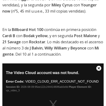
vendidas), y la segunda por
Miley Cyrus
con
Younger
now
(nº5, 45 mil u.u.e.e., 33 mil copias vendidas).
En la
Billboard Hot 100
continúa en primera posición
Cardi B
con
Bodak yellow
, y en segunda
Post Malone
y
21 Savage
con
Rockstar
. Lo más destacado es el ascenso
al número 3 de
J Balvin
,
Willy William
y
Beyonce
con
Mi
gente
. Del 10 al 1 a continuación.