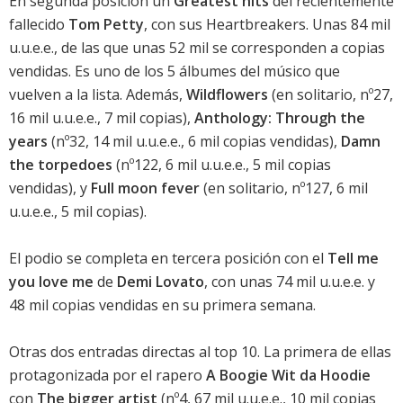
En segunda posición un
Greatest hits
del recientemente
fallecido
Tom Petty
, con sus Heartbreakers. Unas 84 mil
u.u.e.e., de las que unas 52 mil se corresponden a copias
vendidas. Es uno de los 5 álbumes del músico que
vuelven a la lista. Además,
Wildflowers
(en solitario, nº27,
16 mil u.u.e.e., 7 mil copias),
Anthology: Through the
years
(nº32, 14 mil u.u.e.e., 6 mil copias vendidas),
Damn
the torpedoes
(nº122, 6 mil u.u.e.e., 5 mil copias
vendidas), y
Full moon fever
(en solitario, nº127, 6 mil
u.u.e.e., 5 mil copias).
El podio se completa en tercera posición con el
Tell me
you love me
de
Demi Lovato
, con unas 74 mil u.u.e.e. y
48 mil copias vendidas en su primera semana.
Otras dos entradas directas al top 10. La primera de ellas
protagonizada por el rapero
A Boogie Wit da Hoodie
con
The bigger artist
(nº4, 67 mil u.u.e.e., 10 mil copias