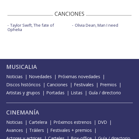
CANCIONES
Taylor Swift, The fate of
Olivia Dean, Man I need
Ophelia
MUSICALIA
Noticias
Novedades
Próximas novedades
Discos históricos
Canciones
Festivales
Premios
Artistas y grupos
Portadas
Listas
Guía / directorio
CINEMANÍA
Noticias
Cartelera
Próximos estrenos
DVD
Avances
Tráilers
Festivales + premios
Actores y actrices
Carteles
Box-office
Guía / directorio