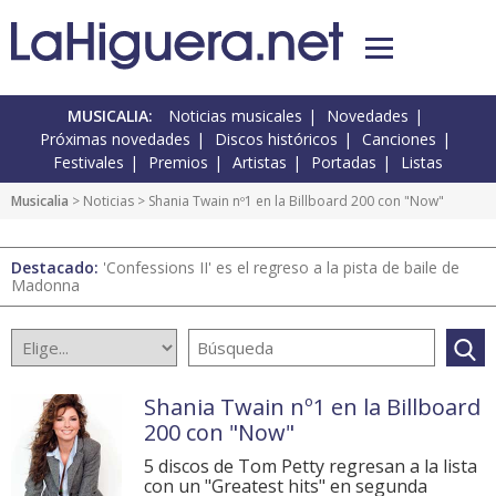
MUSICALIA:
Noticias musicales
Novedades
Próximas novedades
Discos históricos
Canciones
Festivales
Premios
Artistas
Portadas
Listas
Musicalia
>
Noticias
> Shania Twain nº1 en la Billboard 200 con "Now"
Destacado:
'Confessions II' es el regreso a la pista de baile de
Madonna
Shania Twain nº1 en la Billboard
200 con "Now"
5 discos de Tom Petty regresan a la lista
con un "Greatest hits" en segunda