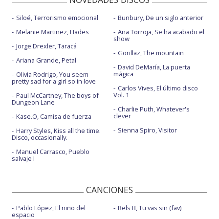
Siloé, Terrorismo emocional
Bunbury, De un siglo anterior
Melanie Martinez, Hades
Ana Torroja, Se ha acabado el
show
Jorge Drexler, Taracá
Gorillaz, The mountain
Ariana Grande, Petal
David DeMaría, La puerta
mágica
Olivia Rodrigo, You seem
pretty sad for a girl so in love
Carlos Vives, El último disco
Vol. 1
Paul McCartney, The boys of
Dungeon Lane
Charlie Puth, Whatever's
clever
Kase.O, Camisa de fuerza
Sienna Spiro, Visitor
Harry Styles, Kiss all the time.
Disco, occasionally.
Manuel Carrasco, Pueblo
salvaje I
CANCIONES
Pablo López, El niño del
Rels B, Tu vas sin (fav)
espacio