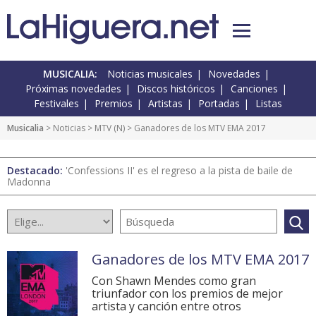
MUSICALIA:
Noticias musicales
Novedades
Próximas novedades
Discos históricos
Canciones
Festivales
Premios
Artistas
Portadas
Listas
Musicalia
>
Noticias
>
MTV
(
N
) > Ganadores de los MTV EMA 2017
Destacado:
'Confessions II' es el regreso a la pista de baile de
Madonna
Ganadores de los MTV EMA 2017
Con Shawn Mendes como gran
triunfador con los premios de mejor
artista y canción entre otros