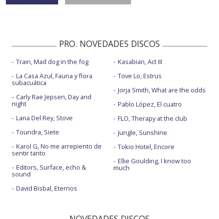
PRO. NOVEDADES DISCOS
Train, Mad dog in the fog
Kasabian, Act III
La Casa Azul, Fauna y flora
Tove Lo, Estrus
subacuática
Jorja Smith, What are the odds
Carly Rae Jepsen, Day and
night
Pablo López, El cuatro
Lana Del Rey, Stove
FLO, Therapy at the club
Toundra, Siete
Jungle, Sunshine
Karol G, No me arrepiento de
Tokio Hotel, Encore
sentir tanto
Ellie Goulding, I know too
Editors, Surface, echo &
much
sound
David Bisbal, Eternos
NOVEDADES DISCOS