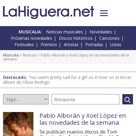
MUSICALIA:
Noticias musicales
Novedades
Próximas novedades
Discos históricos
Canciones
Festivales
Premios
Artistas
Portadas
Listas
Musicalia
>
Noticias
> Pablo Alborán y Xoel López en las novedades de la
semana
Destacado:
'You seem pretty sad for a girl so in love' es el tercer
álbum de Olivia Rodrigo
Pablo Alborán y Xoel López en
las novedades de la semana
Se publican nuevos discos de Tom