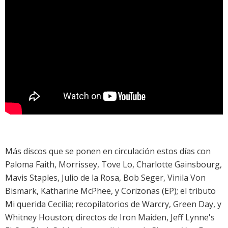
Más discos que se ponen en circulación estos días con
Paloma Faith
,
Morrissey
,
Tove Lo
,
Charlotte Gainsbourg
,
Mavis Staples
,
Julio de la Rosa
,
Bob Seger
,
Vinila Von
Bismark
,
Katharine McPhee
, y
Corizonas
(EP); el
tributo
Mi querida Cecilia
; recopilatorios de
Warcry
,
Green Day
, y
Whitney Houston
; directos de
Iron Maiden
,
Jeff Lynne's