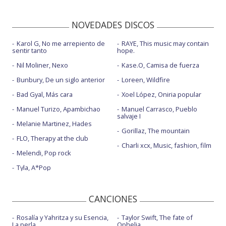
NOVEDADES DISCOS
Karol G, No me arrepiento de
RAYE, This music may contain
sentir tanto
hope.
Nil Moliner, Nexo
Kase.O, Camisa de fuerza
Bunbury, De un siglo anterior
Loreen, Wildfire
Bad Gyal, Más cara
Xoel López, Oniria popular
Manuel Turizo, Apambichao
Manuel Carrasco, Pueblo
salvaje I
Melanie Martinez, Hades
Gorillaz, The mountain
FLO, Therapy at the club
Charli xcx, Music, fashion, film
Melendi, Pop rock
Tyla, A*Pop
CANCIONES
Rosalía y Yahritza y su Esencia,
Taylor Swift, The fate of
La perla
Ophelia