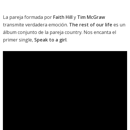
La pareja formada por
Faith Hill
y
Tim McGraw
transmite verdadera emoción.
The rest of our life
es un
álbum conjunto de la pareja country. Nos encanta el
primer single,
Speak to a girl
.