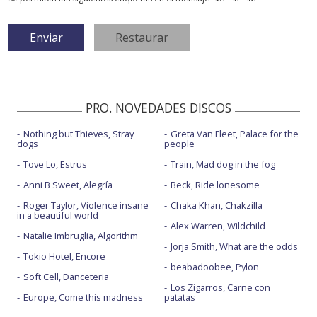
PRO. NOVEDADES DISCOS
Nothing but Thieves, Stray
Greta Van Fleet, Palace for the
dogs
people
Tove Lo, Estrus
Train, Mad dog in the fog
Anni B Sweet, Alegría
Beck, Ride lonesome
Roger Taylor, Violence insane
Chaka Khan, Chakzilla
in a beautiful world
Alex Warren, Wildchild
Natalie Imbruglia, Algorithm
Jorja Smith, What are the odds
Tokio Hotel, Encore
beabadoobee, Pylon
Soft Cell, Danceteria
Los Zigarros, Carne con
Europe, Come this madness
patatas