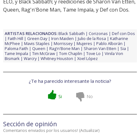
ELO
, y
Black Sabbath
; y reediciones de
Sharon Van Etten
,
Queen
,
Rag'n'Bone Man
,
Tame Impala
, y
Def con Dos
.
ARTISTAS RELACIONADOS:
Black Sabbath
Corizonas
Def con Dos
Faith Hill
Green Day
Iron Maiden
Julio de la Rosa
Katharine
McPhee
Mavis Staples
Morrissey
Mujeres
Pablo Alborán
Paloma Faith
Queen
Rag'n'Bone Man
Sharon Van Etten
Sia
Tame Impala
Tim McGraw
Tom Chaplin
Tove Lo
Vinila Von
Bismark
Warcry
Whitney Houston
Xoel López
¿Te ha parecido interesante la noticia?
Si
No
Sección de opinión
Comentarios enviados por los usuarios!
(
Actualizar
)