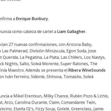
onfirma a
Enrique Bunbury
.
anuncia como cabeza de cartel a
Liam Gallagher
.
uncian 27 nuevas confirmaciones, con Arizona Baby,
o Las Palmeras!, División Minúscula, Egon Soda, Jose
 Querida, La Pegatina, La Plata, Las Chillers, Los Nastys,
k Nights, Salto, Soleá Morente, Super Ratones, The
rginia Maestro. Además se presenta el
Ribera WineSounds
on Iván Ferreiro, Sidonie, Shinova, Tomasito, Soleá
nuncia a Mikel Erentxun, Milky Chance, Rubén Pozo & Lichis,
t, Arco, Carolina Durante, Claim, Comandante Twin,
ecino, Elyella DJ's, Fizzy Soup, Gotelé, Greenclass, Jaime