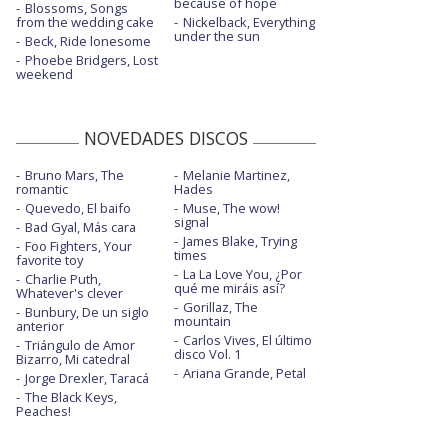
because of hope
Blossoms, Songs
from the wedding cake
Nickelback, Everything
under the sun
Beck, Ride lonesome
Phoebe Bridgers, Lost
weekend
NOVEDADES DISCOS
Bruno Mars, The
Melanie Martinez,
romantic
Hades
Quevedo, El baifo
Muse, The wow!
signal
Bad Gyal, Más cara
James Blake, Trying
Foo Fighters, Your
times
favorite toy
La La Love You, ¿Por
Charlie Puth,
qué me miráis así?
Whatever's clever
Gorillaz, The
Bunbury, De un siglo
mountain
anterior
Carlos Vives, El último
Triángulo de Amor
disco Vol. 1
Bizarro, Mi catedral
Ariana Grande, Petal
Jorge Drexler, Taracá
The Black Keys,
Peaches!