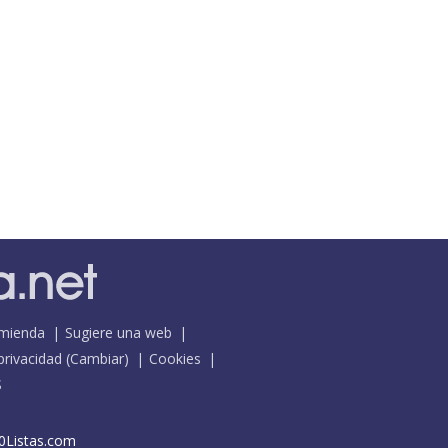
mienda
Sugiere una web
 privacidad
(
Cambiar
)
Cookies
S
0Listas.com