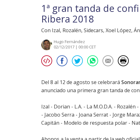
1ª gran tanda de conf
Ribera 2018
Con Izal, Rozalén, Sidecars, Xoel López, Áng
Hugo Fernández
02/12/2017 | 00:00 CET
Del 8 al 12 de agosto se celebrará
Sonora
anunciado una primera gran tanda de con
Izal - Dorian - L.A. - La M.O.D.A. - Rozalén
- Jacobo Serra - Joana Serrat - Jorge Maraz
Capitán - Modelo de respuesta polar - Nat
Abonos a la venta a partir de la
web oficia