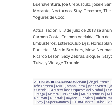
Buenaventura, Joe Crepúsculo, Josele Sant
Morante, Nocturnos, Stay, Texxcoco, The
Yogures de Coco.
Actualización
: El 3 de julio de 2018 se an
Carmen Costa, Cosmen Adelaida, Club del 
Embusteros, EstereoClub Dj's, Floridablan
Punsetes, Martin Brothers, Mow, Neuman, 
Ricardo Lezon, Sexy Zebras, sioqué?, St
Tulsa, y Vintage Trouble.
ARTISTAS RELACIONADOS:
Anaut
Ángel Stanich
Iván Ferreiro
IZAL
Jacobo Serra
Joana Serrat
J
Querida
La Maravillosa Orquesta del Alcohol
La 
Maga
Marazu
Mi Capitán
Mikel Erentxun
Mil
Neuman
Nunatak
Rayden
Rozalén
Rubén Po
Stay
Super Ratones
Tu Otra Bonita
Tulsa
Vi