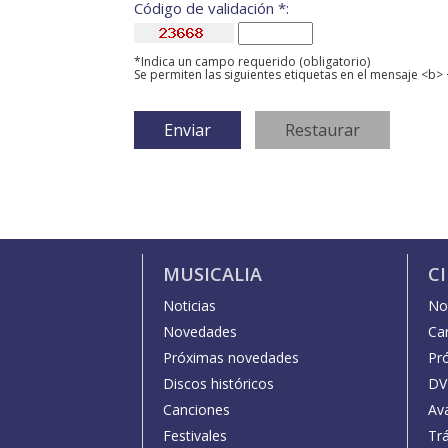
Código de validación *:
*Indica un campo requerido (obligatorio)
Se permiten las siguientes etiquetas en el mensaje <b> 
MUSICALIA
C
Noticias
Not
Novedades
Car
Próximas novedades
Pr
Discos históricos
DV
Canciones
Av
Festivales
Trá