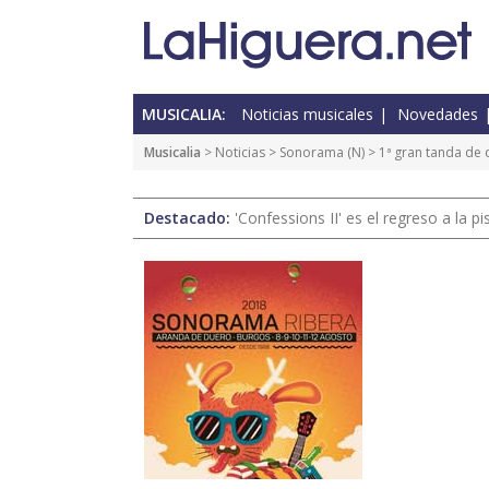
MUSICALIA:
Noticias musicales
Novedades
Musicalia
>
Noticias
>
Sonorama
(
N
) > 1ª gran tanda d
Destacado:
'Confessions II' es el regreso a la 