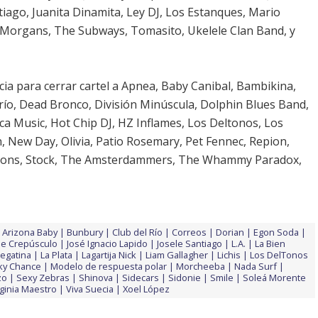
iago, Juanita Dinamita, Ley DJ, Los Estanques, Mario
 Morgans, The Subways, Tomasito, Ukelele Clan Band, y
uncia para cerrar cartel a Apnea, Baby Canibal, Bambikina,
río, Dead Bronco, División Minúscula, Dolphin Blues Band,
ca Music, Hot Chip DJ, HZ Inflames, Los Deltonos, Los
New Day, Olivia, Patio Rosemary, Pet Fennec, Repion,
aytons, Stock, The Amsterdammers, The Whammy Paradox,
Arizona Baby
Bunbury
Club del Río
Correos
Dorian
Egon Soda
oe Crepúsculo
José Ignacio Lapido
Josele Santiago
L.A.
La Bien
Pegatina
La Plata
Lagartija Nick
Liam Gallagher
Lichis
Los DelTonos
ky Chance
Modelo de respuesta polar
Morcheeba
Nada Surf
zo
Sexy Zebras
Shinova
Sidecars
Sidonie
Smile
Soleá Morente
rginia Maestro
Viva Suecia
Xoel López