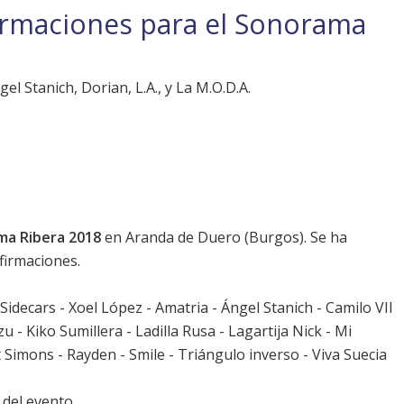
irmaciones para el Sonorama
el Stanich, Dorian, L.A., y La M.O.D.A.
ma Ribera 2018
en Aranda de Duero (Burgos). Se ha
firmaciones.
 - Sidecars - Xoel López - Amatria - Ángel Stanich - Camilo VII
u - Kiko Sumillera - Ladilla Rusa - Lagartija Nick - Mi
 Simons - Rayden - Smile - Triángulo inverso - Viva Suecia
l del evento
.