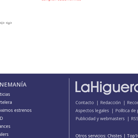
<i> <u>
INEMANÍA
icias
telera
Contacto
Redacción
Reco
óximos estrenos
Aspectos legales
Política de
D
Publicidad y webmasters
RS
ances
ilers
Otros servicios:
Chistes
|
Top1