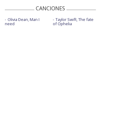
CANCIONES
Olivia Dean, Man I
Taylor Swift, The fate
need
of Ophelia