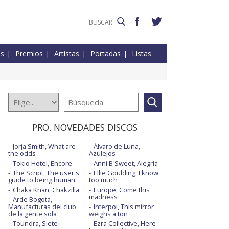
es
Premios
Artistas
Portadas
Listas
PRO. NOVEDADES DISCOS
Jorja Smith, What are
Álvaro de Luna,
the odds
Azulejos
Tokio Hotel, Encore
Anni B Sweet, Alegría
The Script, The user's
Ellie Goulding, I know
guide to being human
too much
Chaka Khan, Chakzilla
Europe, Come this
madness
Arde Bogotá,
Manufacturas del club
Interpol, This mirror
de la gente sola
weighs a ton
Toundra, Siete
Ezra Collective, Here