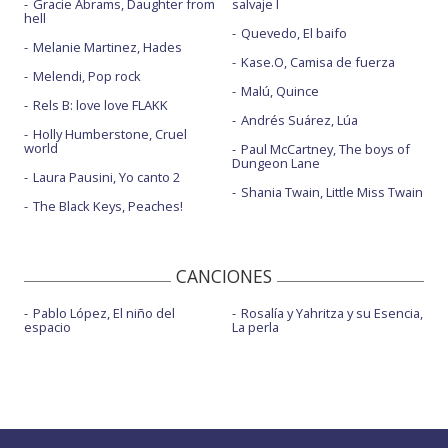
Gracie Abrams, Daughter from
salvaje I
hell
Quevedo, El baifo
Melanie Martinez, Hades
Kase.O, Camisa de fuerza
Melendi, Pop rock
Malú, Quince
Rels B: love love FLAKK
Andrés Suárez, Lúa
Holly Humberstone, Cruel
world
Paul McCartney, The boys of
Dungeon Lane
Laura Pausini, Yo canto 2
Shania Twain, Little Miss Twain
The Black Keys, Peaches!
CANCIONES
Pablo López, El niño del
Rosalía y Yahritza y su Esencia,
espacio
La perla