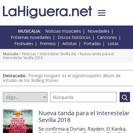
MUSICALIA:
Noticias musicales
Novedades
Próximas novedades
Discos históricos
Canciones
Festivales
Premios
Artistas
Portadas
Listas
Musicalia
>
Noticias
>
Interestelar Sevilla
(
N
) > Nueva tanda para el
Interestelar Sevilla 2018
Destacado:
'Foreign tongues' es el vigesimoquinto álbum de
estudio de los Rolling Stones
Nueva tanda para el Interestelar
Sevilla 2018
Se confirma a Dorian, Rayden, El Kanka,