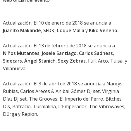
web oficial del evento
.
Actualización
: El 10 de enero de 2018 se anuncia a
Juanito Makandé
,
SFDK
,
Coque Malla
y
Kiko Veneno
.
Actualización
: El 13 de febrero de 2018 se anuncia a
Niños Mutantes
,
Josele Santiago
,
Carlos Sadness
,
Sidecars
,
Ángel Stanich
,
Sexy Zebras
, Full, Arco, Tulsa, y
Villanueva.
Actualización
: El 3 de abril de 2018 se anuncia a Nancys
Rubias, Carlos Areces & Anibal Gómez DJ set, Virginia
Díaz DJ set, The Grooves, El Imperio del Perro, Bitches
Djs, Batracio, Turmalina, L'Emperador, The Vibrowaves,
Dûrga y Repion.