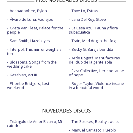
beabadoobee, Pylon
Tove Lo, Estrus
Álvaro de Luna, Azulejos
Lana Del Rey, Stove
Greta Van Fleet, Palace for the
La Casa Azul, Fauna y flora
people
subacuática
Sam Smith, Hazel eyes
Train, Mad dog in the fog
Interpol, This mirror weighs a
Becky G, Baraja bendita
ton
Arde Bogotá, Manufacturas
Blossoms, Songs from the
del club de la gente sola
wedding cake
Ezra Collective, Here because
Kasabian, Act III
of hope
Phoebe Bridgers, Lost
Roger Taylor, Violence insane
weekend
in a beautiful world
NOVEDADES DISCOS
Triángulo de Amor Bizarro, Mi
The Strokes, Reality awaits
catedral
Manuel Carrasco, Pueblo