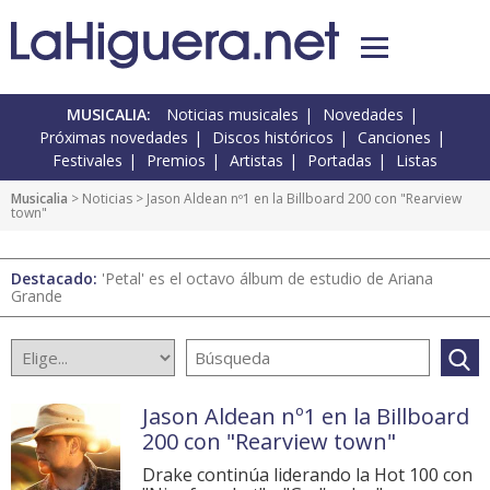
MUSICALIA:
Noticias musicales
Novedades
Próximas novedades
Discos históricos
Canciones
Festivales
Premios
Artistas
Portadas
Listas
Musicalia
>
Noticias
> Jason Aldean nº1 en la Billboard 200 con "Rearview
town"
Destacado:
'Petal' es el octavo álbum de estudio de Ariana
Grande
Jason Aldean nº1 en la Billboard
200 con "Rearview town"
Drake continúa liderando la Hot 100 con