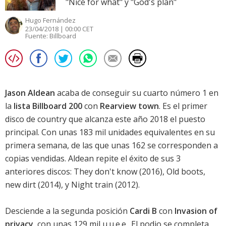
"Nice for what" y "God's plan"
Hugo Fernández
23/04/2018 | 00:00 CET
Fuente:
Billboard
Jason Aldean
acaba de conseguir su cuarto número 1 en
la
lista Billboard 200
con
Rearview town
. Es el primer
disco de country que alcanza este año 2018 el puesto
principal. Con unas 183 mil unidades equivalentes en su
primera semana, de las que unas 162 se corresponden a
copias vendidas. Aldean repite el éxito de sus 3
anteriores discos:
They don't know
(2016),
Old boots,
new dirt
(2014), y Night train (2012).
Desciende a la segunda posición
Cardi B
con
Invasion of
privacy
, con unas 129 mil u.u.e.e.. El podio se completa