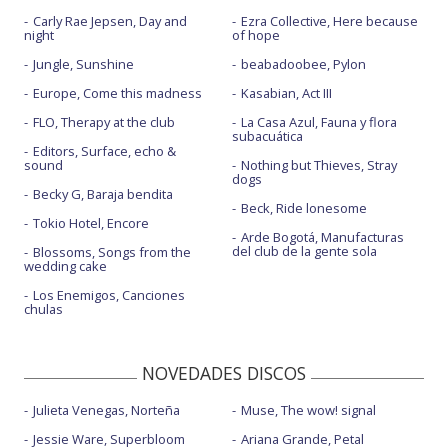
Carly Rae Jepsen, Day and
Ezra Collective, Here because
night
of hope
Jungle, Sunshine
beabadoobee, Pylon
Europe, Come this madness
Kasabian, Act III
FLO, Therapy at the club
La Casa Azul, Fauna y flora
subacuática
Editors, Surface, echo &
sound
Nothing but Thieves, Stray
dogs
Becky G, Baraja bendita
Beck, Ride lonesome
Tokio Hotel, Encore
Arde Bogotá, Manufacturas
del club de la gente sola
Blossoms, Songs from the
wedding cake
Los Enemigos, Canciones
chulas
NOVEDADES DISCOS
Julieta Venegas, Norteña
Muse, The wow! signal
Jessie Ware, Superbloom
Ariana Grande, Petal