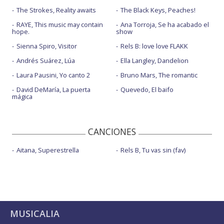
The Strokes, Reality awaits
The Black Keys, Peaches!
RAYE, This music may contain
Ana Torroja, Se ha acabado el
hope.
show
Sienna Spiro, Visitor
Rels B: love love FLAKK
Andrés Suárez, Lúa
Ella Langley, Dandelion
Laura Pausini, Yo canto 2
Bruno Mars, The romantic
David DeMaría, La puerta
Quevedo, El baifo
mágica
CANCIONES
Aitana, Superestrella
Rels B, Tu vas sin (fav)
MUSICALIA