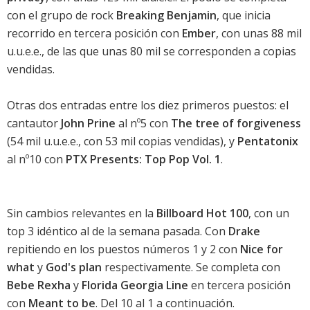
con el grupo de rock
Breaking Benjamin
, que inicia
recorrido en tercera posición con
Ember
, con unas 88 mil
u.u.e.e., de las que unas 80 mil se corresponden a copias
vendidas.
Otras dos entradas entre los diez primeros puestos: el
cantautor
John Prine
al nº5 con
The tree of forgiveness
(54 mil u.u.e.e., con 53 mil copias vendidas), y
Pentatonix
al nº10 con
PTX Presents: Top Pop Vol. 1
.
Sin cambios relevantes en la
Billboard Hot 100
, con un
top 3 idéntico al de la semana pasada. Con
Drake
repitiendo en los puestos números 1 y 2 con
Nice for
what
y
God's plan
respectivamente. Se completa con
Bebe Rexha
y
Florida Georgia Line
en tercera posición
con
Meant to be
. Del 10 al 1 a continuación.