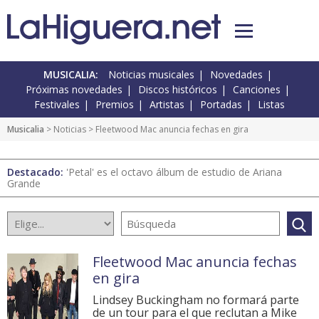
MUSICALIA:
Noticias musicales
Novedades
Próximas novedades
Discos históricos
Canciones
Festivales
Premios
Artistas
Portadas
Listas
Musicalia
>
Noticias
> Fleetwood Mac anuncia fechas en gira
Destacado:
'Petal' es el octavo álbum de estudio de Ariana
Grande
Fleetwood Mac anuncia fechas
en gira
Lindsey Buckingham no formará parte
de un tour para el que reclutan a Mike