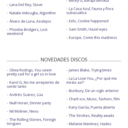
Becky G, Baraja bendita
Lana Del Rey, Stove
La Casa Azul, Fauna y flora
subacuática
Natalie Imbruglia, Algorithm
Eels, Cookie happened
Álvaro de Luna, Azulejos
Sam Smith, Hazel eyes
Phoebe Bridgers, Lost
weekend
Europe, Come this madness
NOVEDADES DISCOS
Olivia Rodrigo, You seem
James Blake, Trying times
pretty sad for a girl so in love
La La Love You, ¿Por qué me
Karol G, No me arrepiento de
miráis así?
sentir tanto
Bunbury, De un siglo anterior
Andrés Suárez, Lúa
Charli xcx, Music, fashion, film
Niall Horan, Dinner party
Kany García, Puerta abierta
Nil Moliner, Nexo
The Strokes, Reality awaits
The Rolling Stones, Foreign
tongues
Melanie Martinez, Hades