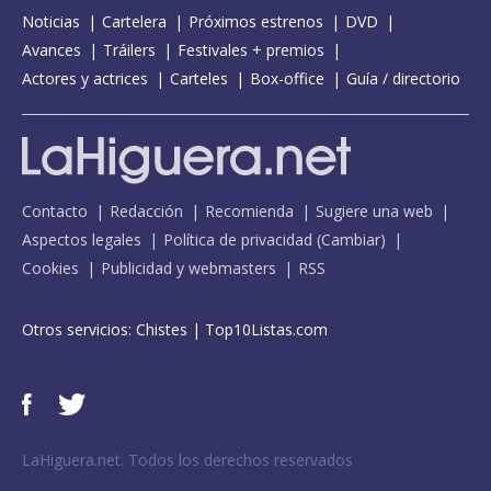
Noticias
Cartelera
Próximos estrenos
DVD
Avances
Tráilers
Festivales + premios
Actores y actrices
Carteles
Box-office
Guía / directorio
Contacto
Redacción
Recomienda
Sugiere una web
Aspectos legales
Política de privacidad
(
Cambiar
)
Cookies
Publicidad y webmasters
RSS
Otros servicios:
Chistes
|
Top10Listas.com
LaHiguera.net. Todos los derechos reservados